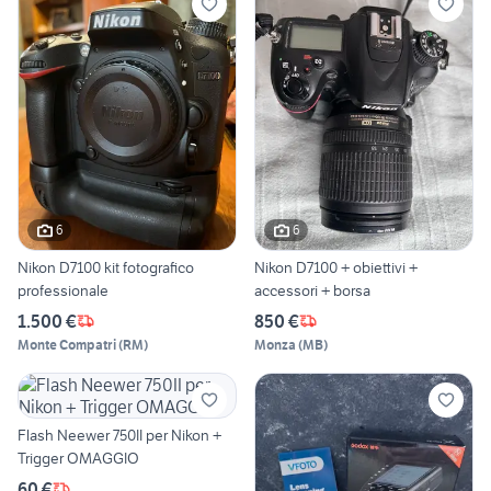
6
6
Nikon D7100 kit fotografico
Nikon D7100 + obiettivi +
professionale
accessori + borsa
1.500 €
850 €
Monte Compatri
(
RM
)
Monza
(
MB
)
Flash Neewer 750II per Nikon +
Trigger OMAGGIO
60 €