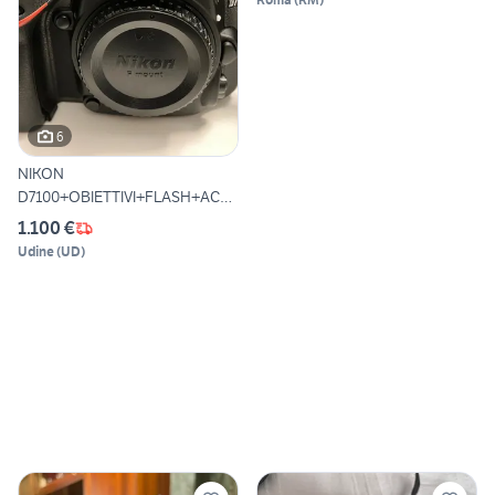
6
NIKON
D7100+OBIETTIVI+FLASH+ACCE
SSORI+KIT PULIZIA
1.100 €
Udine
(
UD
)