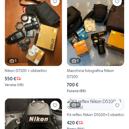
5
6
Nikon D7100 + obbiettivi
Macchina fotografica Nikon
D7100
550 €
700 €
Verona
(
VR
)
Fasano
(
BR
)
4
Kit reflex Nikon D5100+3 obiettivi
420 €
Roma
(
RM
)