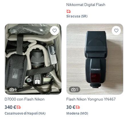
Nikkormat Digital Flash
Siracusa
(
SR
)
6
5
D7000 con Flash Nikon
Flash Nikon Yongnuo YN467
340 €
30 €
Casalnuovo di Napoli
(
NA
)
Modena
(
MO
)