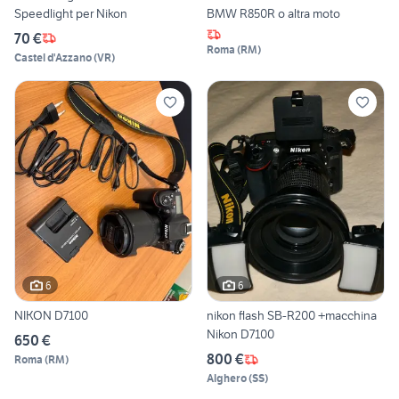
Speedlight per Nikon
BMW R850R o altra moto
70 €
Roma
(
RM
)
Castel d'Azzano
(
VR
)
6
6
NIKON D7100
nikon flash SB-R200 +macchina
Nikon D7100
650 €
800 €
Roma
(
RM
)
Alghero
(
SS
)