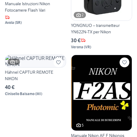
Manuale Istruzioni Nikon
Fotocamere Flash Vari
2
Avola
(
SR
)
YONGNUO – transmetteur
YN622N-TX per Nikon
30 €
Verona
(
VR
)
5
Hähnel CAPTUR REMOTE
NIKON
40 €
Cinisello Balsamo
(
MI
)
5
Manuale Nikon AF F Nikonos