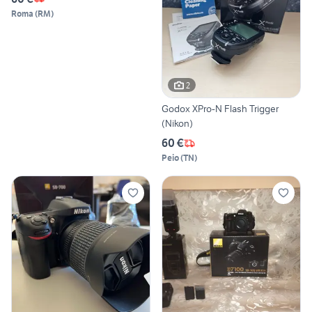
Roma
(
RM
)
2
Godox XPro-N Flash Trigger
(Nikon)
60 €
Peio
(
TN
)