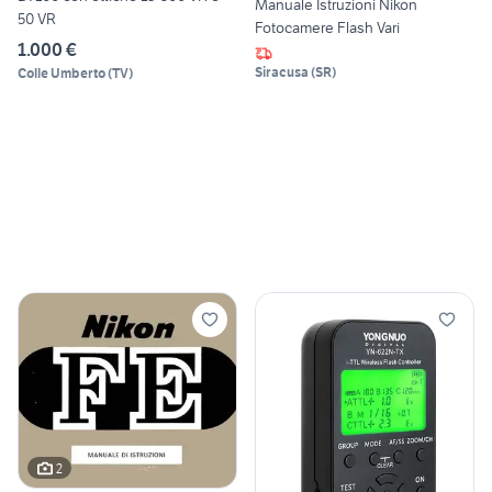
Manuale Istruzioni Nikon
50 VR
Fotocamere Flash Vari
1.000 €
Siracusa
(
SR
)
Colle Umberto
(
TV
)
2