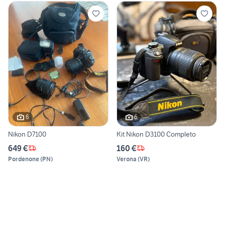
6
6
Nikon D7100
Kit Nikon D3100 Completo
649 €
160 €
Pordenone
(
PN
)
Verona
(
VR
)