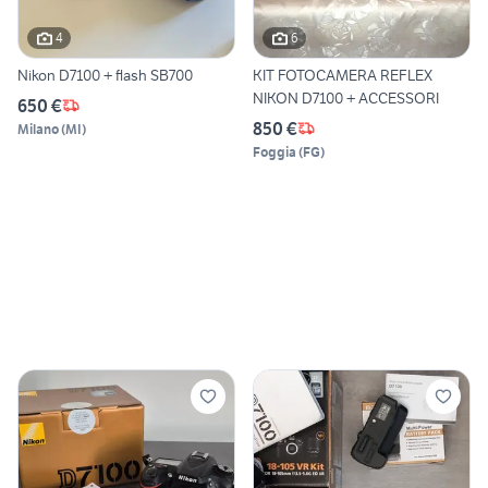
4
6
Nikon D7100 + flash SB700
KIT FOTOCAMERA REFLEX
NIKON D7100 + ACCESSORI
650 €
850 €
Milano
(
MI
)
Foggia
(
FG
)