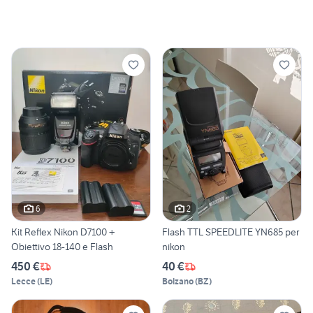
6
2
Kit Reflex Nikon D7100 +
Flash TTL SPEEDLITE YN685 per
Obiettivo 18-140 e Flash
nikon
450 €
40 €
Lecce
(
LE
)
Bolzano
(
BZ
)