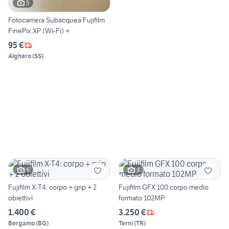
5
Fotocamera Subacquea Fujifilm
FinePix XP (Wi-Fi) +
95 €
Alghero
(
SS
)
5
3
Fujifilm X-T4: corpo + grip + 2
Fujifilm GFX 100 corpo medio
obiettivi
formato 102MP
1.400 €
3.250 €
Bergamo
(
BG
)
Terni
(
TR
)