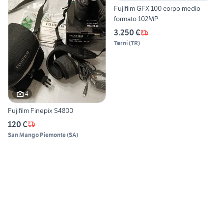
Fujifilm GFX 100 corpo medio
formato 102MP
3.250 €
Terni
(
TR
)
4
Fujifilm Finepix S4800
120 €
San Mango Piemonte
(
SA
)