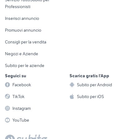
Informatica
Animali
Professionisti
Arredamento e
Console e
Accessori per
Casalinghi
Inserisci annuncio
Videogiochi
animali
Elettrodomestici
Promuovi annuncio
Audio/Video
Musica e Film
Giardino e Fai da te
Consigli per la vendita
Fotografia
Libri e Riviste
Abbigliamento e
Negozi e Aziende
Telefonia
Strumenti Musicali
Accessori
Subito per le aziende
Sports
Tutto per i bambini
Seguici su
Scarica gratis l'App
Biciclette
Facebook
Subito per Android
Collezionismo
TikTok
Subito per iOS
Instagram
YouTube