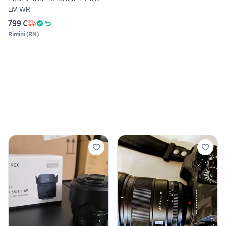
LM WR
799 €
Rimini
(
RN
)