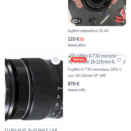
4
fujifilm obbiettivo 15-45
120 €
Roma
(
RM
)
Vetrina
Fujifilm X-T30 mirrorless APS-C
con 18-135mm XF WR
870 €
Soave
(
VR
)
FUJIFILM XF 16-55 MM F 2.8 R