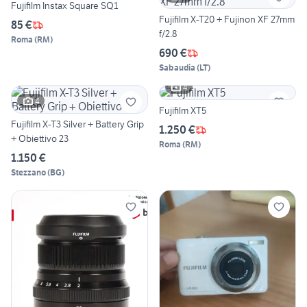
Fujifilm Instax Square SQ1
Fujifilm X-T20 + Fujinon XF 27mm
85 €
f/2.8
Roma
(
RM
)
690 €
Sabaudia
(
LT
)
4
4
Fujifilm XT5
Fujifilm X-T3 Silver + Battery Grip
1.250 €
+ Obiettivo 23
Roma
(
RM
)
1.150 €
Stezzano
(
BG
)