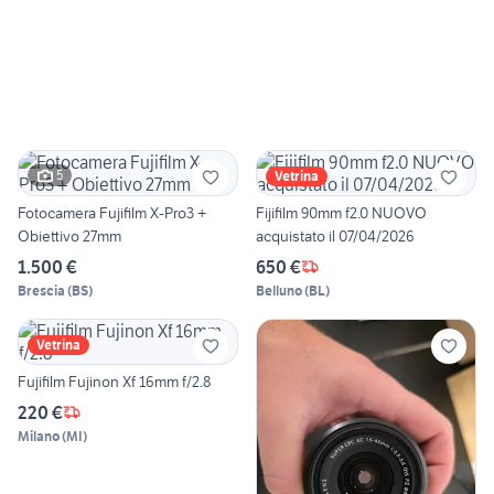
5
Vetrina
Fotocamera Fujifilm X-Pro3 +
Fijifilm 90mm f2.0 NUOVO
Obiettivo 27mm
acquistato il 07/04/2026
1.500 €
650 €
Brescia
(
BS
)
Belluno
(
BL
)
Vetrina
Fujifilm Fujinon Xf 16mm f/2.8
220 €
Milano
(
MI
)