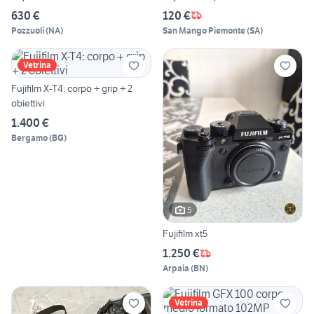
630 €
120 €
Pozzuoli
(
NA
)
San Mango Piemonte
(
SA
)
Vetrina
Fujifilm X-T4: corpo + grip + 2
obiettivi
1.400 €
Bergamo
(
BG
)
5
Fujifilm xt5
1.250 €
Arpaia
(
BN
)
Vetrina