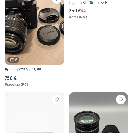
Fujifilm XF 18mm f/2 R
250 €
Roma
(
RM
)
6
Fujifilm XT20 + 18-55
750 €
Piacenza
(
PC
)