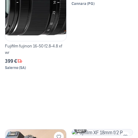
Cannara
(
PG
)
Fujifilm fujinon 16-50 f2.8-4.8 xf
wr
399 €
Salerno
(
SA
)
4