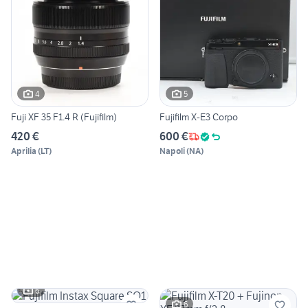
4
5
Fuji XF 35 F1.4 R (Fujifilm)
Fujifilm X-E3 Corpo
420 €
600 €
Aprilia
(
LT
)
Napoli
(
NA
)
6
6