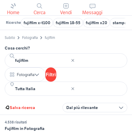
Home
Cerca
Vendi
Messaggi
fujifilm x-t100
fujifilm 18-55
fujifilm x20
stampante 
Ricerche
Subito
Fotografia
fujifilm
Cosa cerchi?
Filtri
Fotografia
Salva ricerca
Dal più rilevante
4.538 risultati
Fujifilm in Fotografia