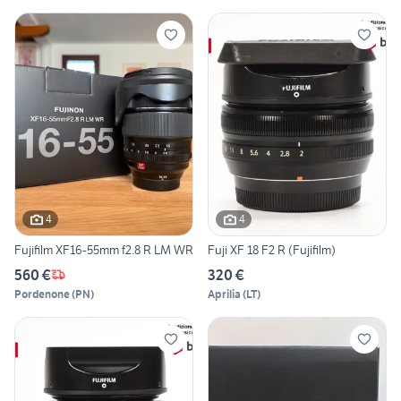
4
4
Fujifilm XF16-55mm f2.8 R LM WR
Fuji XF 18 F2 R (Fujifilm)
560 €
320 €
Pordenone
(
PN
)
Aprilia
(
LT
)