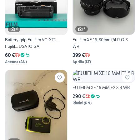
6
5
Battery grip Fujifilm VG-XT1 -
Fujifilm XF 16-80mm f/4 R OIS
Fujifil... USATO GA
WR
60 €
399 €
Ancona
(
AN
)
Aprilia
(
LT
)
FUJIFILM XF 16 MM F2.8 R WR
290 €
Rimini
(
RN
)