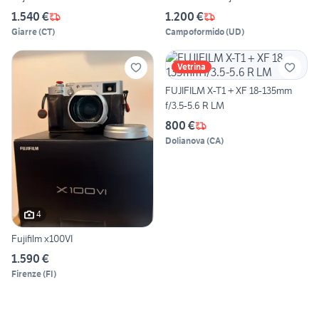
1.540 €
1.200 €
Giarre
(
CT
)
Campoformido
(
UD
)
Vetrina
FUJIFILM X-T1 + XF 18-135mm
f/3.5-5.6 R LM
800 €
Dolianova
(
CA
)
4
Fujifilm x100VI
1.590 €
Firenze
(
FI
)