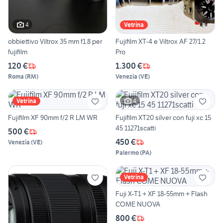
4
Vetrina
obbiettivo Viltrox 35 mm f1.8 per
Fujifilm XT-4 e Viltrox AF 27/1.2
fujifilm
Pro
120 €
1.300 €
Roma
(
RM
)
Venezia
(
VE
)
4
Vetrina
Fujifilm XF 90mm f/2 R LM WR
Fujifilm XT20 silver con fuji xc 15
45 11271scatti
500 €
450 €
Venezia
(
VE
)
Palermo
(
PA
)
Vetrina
Fuji X-T1 + XF 18-55mm + Flash
COME NUOVA
800 €