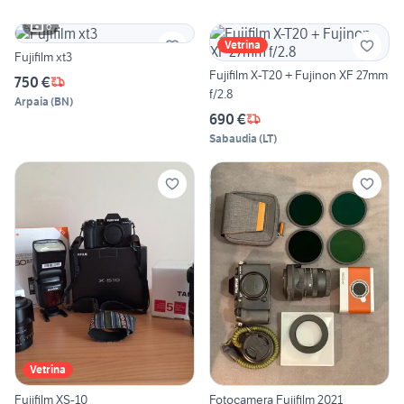
6
Vetrina
Fujifilm xt3
Fujifilm X-T20 + Fujinon XF 27mm
750 €
f/2.8
Arpaia
(
BN
)
690 €
Sabaudia
(
LT
)
Vetrina
Fujifilm XS-10
Fotocamera Fujifilm 2021