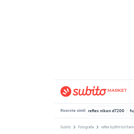
reflex nikon d7200
fu
Ricerche
simili
Subito
Fotografia
reflex fujifilm full fram