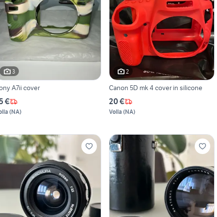
3
2
ony A7ii cover
Canon 5D mk 4 cover in silicone
5 €
20 €
olla
(
NA
)
Volla
(
NA
)