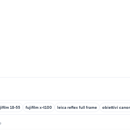
jifilm 18-55
fujifilm x-t100
leica reflex full frame
obiettivi canon
e