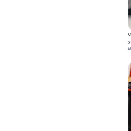
O
2
M