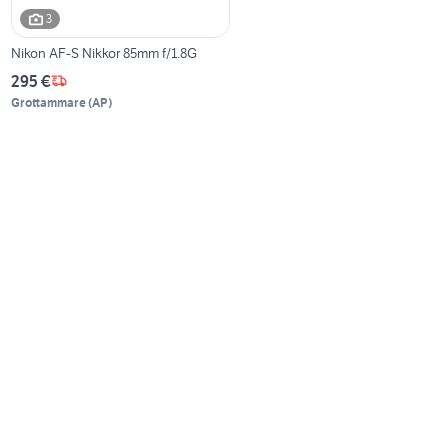
3
Nikon AF-S Nikkor 85mm f/1.8G
295 €
Grottammare
(
AP
)