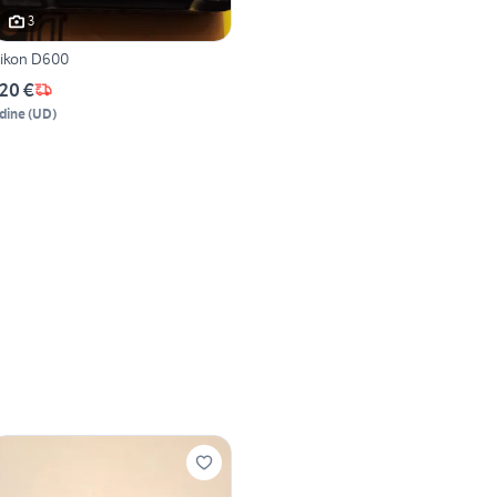
3
ikon D600
20 €
dine
(
UD
)