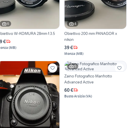
6
4
biettivo W-KOMURA 28mm f:3.5
Obiettivo 200 mm PANAGOR x
nikon
9 €
39 €
onza
(
MB
)
Monza
(
MB
)
5
Zaino Fotografico Manfrotto
Advanced Active
60 €
Busto Arsizio
(
VA
)