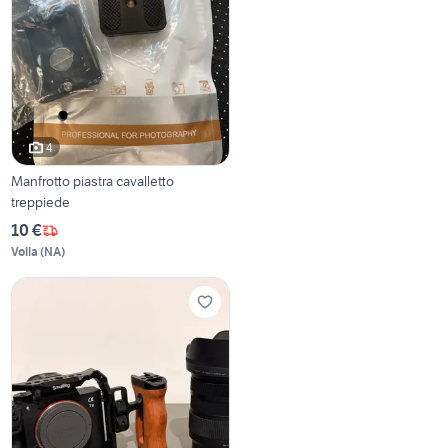
4
Manfrotto piastra cavalletto
treppiede
10 €
Volla
(
NA
)