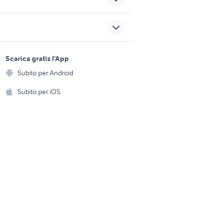
che mazze
gopro hero 7 white
cuffie apple usate
sports e hobby
a
Scarica gratis l'App
Animali
eos 90d
Subito per Android
ento e
a
macchine fotografiche
Accessori per animali
hi
Subito per iOS
fermignano
Musica e Film
omestici
Libri e Riviste
e Fai da te
Strumenti Musicali
amento e
ri
Sports
 i bambini
Biciclette
Collezionismo