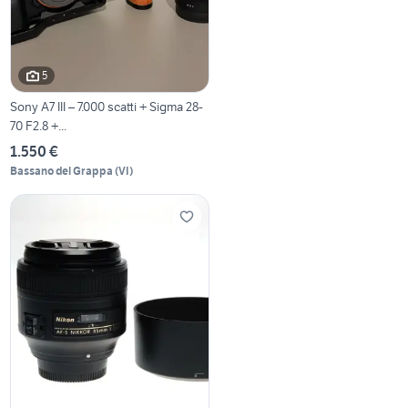
5
Sony A7 III – 7.000 scatti + Sigma 28-
70 F2.8 +...
1.550 €
Bassano del Grappa
(
VI
)