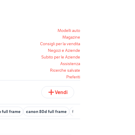
Modelli auto
Magazine
Consigli per la vendita
Negozi e Aziende
Subito per le Aziende
Assistenza
Ricerche salvate
Preferiti
Vendi
 full frame
canon 80d full frame
fotocamere reflex full frame
p