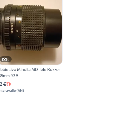
6
bbiettivo Minolta MD Tele Rokkor
35mm f/3.5
2 €
hiaravalle
(
AN
)
icherche simili
Suggerimenti