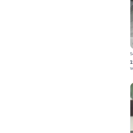
S
1
V