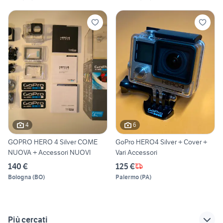
4
6
GOPRO HERO 4 Silver COME
GoPro HERO4 Silver + Cover +
NUOVA + Accessori NUOVI
Vari Accessori
140 €
125 €
Bologna
(
BO
)
Palermo
(
PA
)
Più cercati