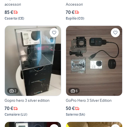
accessori
Accessori
85 €
70 €
Caserta
(
CE
)
Eupilio
(
CO
)
2
6
Gopro hero 3 silver edition
GoPro Hero 3 Silver Edition
70 €
50 €
Camaiore
(
LU
)
Salerno
(
SA
)