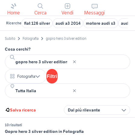
Home
Cerca
Vendi
Messaggi
fiat 126 silver
audi a3 2014
motore audi s3
audi q
Ricerche
Subito
Fotografia
gopro hero 3 silver edition
Cosa cerchi?
Filtri
Fotografia
Salva ricerca
Dal più rilevante
10 risultati
Gopro hero 3 silver edition in Fotografia