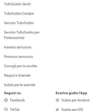
Case vacanza
TuttoSubito Vendi
Uffici e Locali
TuttoSubito Compra
commerciali
Servizio TuttoSubito
elettronica
per la casa e la
sports e hobby
Servizio TuttoSubito per
persona
Informatica
Animali
Professionisti
Arredamento e
Console e
Accessori per
Casalinghi
Inserisci annuncio
Videogiochi
animali
Elettrodomestici
Promuovi annuncio
Audio/Video
Musica e Film
Giardino e Fai da te
Consigli per la vendita
Fotografia
Libri e Riviste
Abbigliamento e
Negozi e Aziende
Telefonia
Strumenti Musicali
Accessori
Subito per le aziende
Sports
Tutto per i bambini
Seguici su
Scarica gratis l'App
Biciclette
Facebook
Subito per Android
Collezionismo
TikTok
Subito per iOS