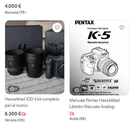
4.000 €
Marsala
(
TP
)
6
2
Hasselblad X2D II kit completo
Manuale Pentax Hasselblad
pari al nuovo
Libretto Manuale Analogi
6.300 €
Avola
(
SR
)
Verona
(
VR
)