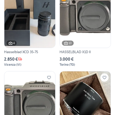
4
10
Hasselblad XCD 35-75
HASSELBLAD X1D II
2.850 €
3.000 €
Vicenza
(
VI
)
Torino
(
TO
)