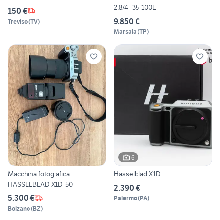
2.8/4 -35-100E
150 €
9.850 €
Treviso
(
TV
)
Marsala
(
TP
)
6
Macchina fotografica
Hasselblad X1D
HASSELBLAD X1D-50
2.390 €
5.300 €
Palermo
(
PA
)
Bolzano
(
BZ
)