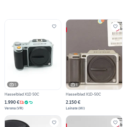
5
6
Hasselblad X1D 50C
Hasselblad X1D-50C
1.990 €
2.150 €
Verona
(
VR
)
Lainate
(
MI
)