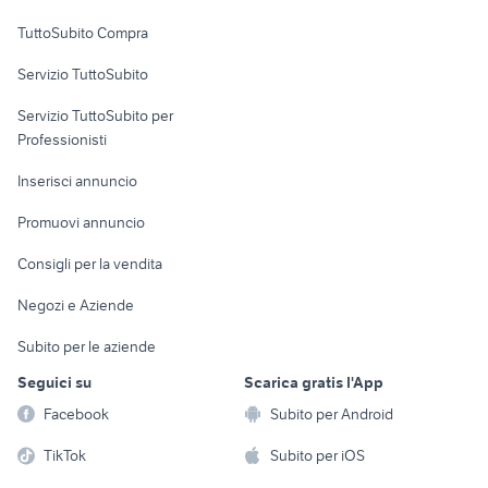
Uffici e Locali
TuttoSubito Compra
commerciali
Servizio TuttoSubito
elettronica
per la casa e la
sports e hobby
Servizio TuttoSubito per
persona
Informatica
Animali
Professionisti
Arredamento e
Console e
Accessori per
Casalinghi
Inserisci annuncio
Videogiochi
animali
Elettrodomestici
Promuovi annuncio
Audio/Video
Musica e Film
Giardino e Fai da te
Consigli per la vendita
Fotografia
Libri e Riviste
Abbigliamento e
Negozi e Aziende
Telefonia
Strumenti Musicali
Accessori
Subito per le aziende
Sports
Tutto per i bambini
Seguici su
Scarica gratis l'App
Biciclette
Facebook
Subito per Android
Collezionismo
TikTok
Subito per iOS