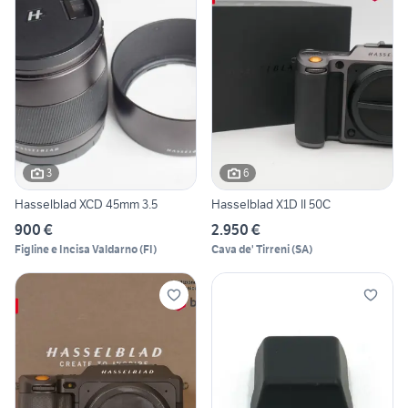
3
6
Hasselblad XCD 45mm 3.5
Hasselblad X1D II 50C
900 €
2.950 €
Figline e Incisa Valdarno
(
FI
)
Cava de' Tirreni
(
SA
)