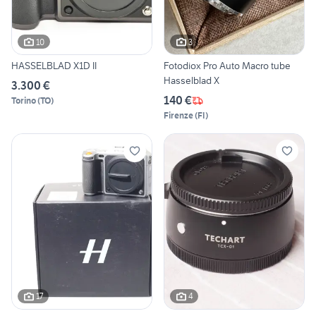
10
3
HASSELBLAD X1D II
Fotodiox Pro Auto Macro tube
Hasselblad X
3.300 €
140 €
Torino
(
TO
)
Firenze
(
FI
)
17
4