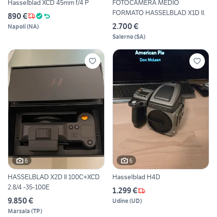
Hasselblad XCD 45mm f/4 P
FOTOCAMERA MEDIO
FORMATO HASSELBLAD X1D II.
890 €
2.700 €
Napoli
(
NA
)
Salerno
(
SA
)
6
6
HASSELBLAD X2D II 100C+XCD
Hasselblad H4D
2.8/4 -35-100E
1.299 €
9.850 €
Udine
(
UD
)
Marsala
(
TP
)