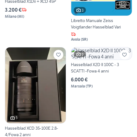
Hasselblad X1Dii + XCD 45P
3.200 €
3
Milano
(
MI
)
Libretto Manuale Zeiss
Voigtlander Hasselblad Vari
Avola
(
SR
)
6
Hasselblad X2D II 100C - 3
SCATTI -Fowa 4 anni
6.000 €
Marsala
(
TP
)
5
Hasselblad XCD 35-100E 2.8-
4/Fowa 2 anni