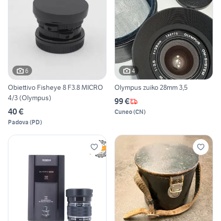
6
4
Obiettivo Fisheye 8 F3.8 MICRO
Olympus zuiko 28mm 3,5
4/3 (Olympus)
99 €
40 €
Cuneo
(
CN
)
Padova
(
PD
)