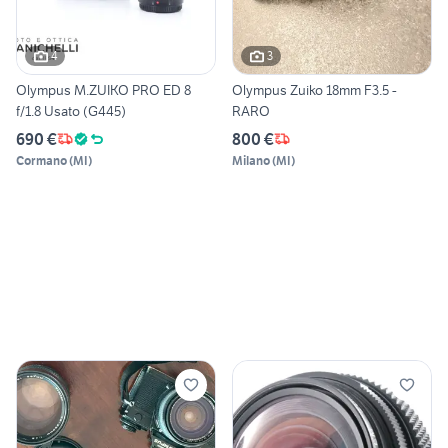
4
3
Olympus M.ZUIKO PRO ED 8
Olympus Zuiko 18mm F3.5 -
f/1.8 Usato (G445)
RARO
690 €
800 €
Cormano
(
MI
)
Milano
(
MI
)