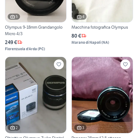
5
4
Olympus 9-18mm Grandangolo
Macchina fotografica Olympus
Micro 4/3
80 €
249 €
Marano di Napoli
(
NA
)
Fiorenzuola d'Arda
(
PC
)
2
3