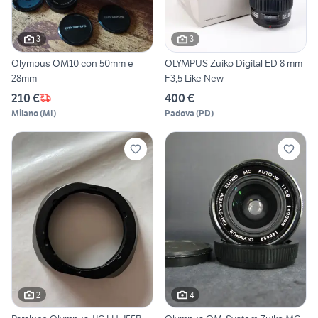
3
3
Olympus OM10 con 50mm e
OLYMPUS Zuiko Digital ED 8 mm
28mm
F3,5 Like New
210 €
400 €
Milano
(
MI
)
Padova
(
PD
)
2
4