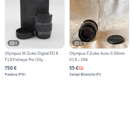
6
3
Olympus M.Zuiko Digital ED 8
Olympus F.Zuiko Auto-S 50mm
F1.8 Fisheye Pro (Oly
f/1.8 – OM
750 €
55 €
Padova
(
PD
)
Campi Bisenzio
(
FI
)