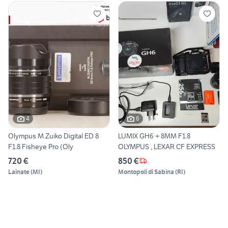
4
6
Olympus M.Zuiko Digital ED 8
LUMIX GH6 + 8MM F1.8
F1.8 Fisheye Pro (Oly
OLYMPUS , LEXAR CF EXPRESS
720 €
850 €
Lainate
(
MI
)
Montopoli di Sabina
(
RI
)