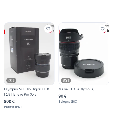
6
4
Olympus M.Zuiko Digital ED 8
Meike 8 F3.5 (Olympus)
F1.8 Fisheye Pro (Oly
90 €
800 €
Bologna
(
BO
)
Padova
(
PD
)