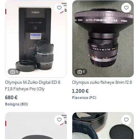
4
6
Olympus M.Zuiko Digital ED 8
Olympus zuiko fisheye 8mm f2.8
F1.8 Fisheye Pro (Oly
1.200 €
680 €
Piacenza
(
PC
)
Bologna
(
BO
)