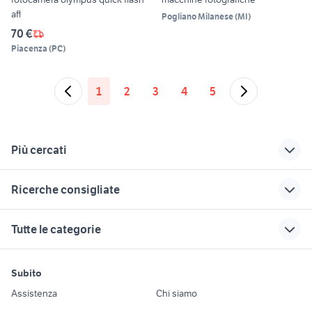
afl
Pogliano Milanese
(
MI
)
70 €
Piacenza
(
PC
)
1
2
3
4
5
Più cercati
Correlati
Richerche simili
Suggerimenti
Ricerche consigliate
olympus trip
telescopio solare
sony alpha 6500
fotografia Grosseto provincia
cornice digitale dikom
fotocamera da
nikon coolpix p900
nikon d1
Tutte le categorie
caccia
auriga telescopi
obiettivi zeiss
eos 500
zaino manfrotto
reflex nikon d7200
contax
macchine
obiettivi pentax k su reflex
motori
immobili
lavoro e servizi
autoscatto nikon
macchina fotografica
yashica fx d quartz
fotografiche ovada
digitale
Subito
Auto
Appartamenti
Offerte di lavoro
anni 60
nikon 300mm f2.8
batteria canon eos
samsung z flip usato
samsung 24
Assistenza
Chi siamo
rolleiflex
750d
cinepresa anni 60
Accessori Auto
Camere/Posti letto
Servizi
eco colt
fotocamera per astrofotografia