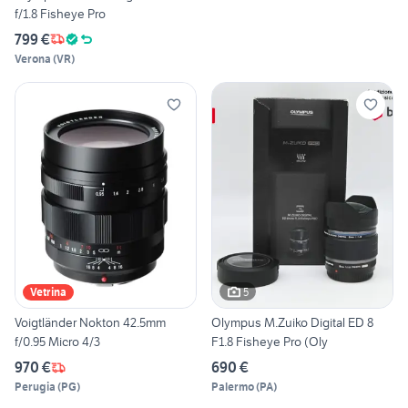
f/1.8 Fisheye Pro
799 €
Verona
(
VR
)
5
Vetrina
Voigtländer Nokton 42.5mm
Olympus M.Zuiko Digital ED 8
f/0.95 Micro 4/3
F1.8 Fisheye Pro (Oly
970 €
690 €
Perugia
(
PG
)
Palermo
(
PA
)