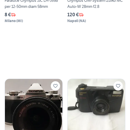
Paraluce Olympus JJC LH-J55B
Olympus OM-System Zuiko MC
per 12-50mm diam 58mm
Auto-W 28mm f2.8
8 €
120 €
Milano
(
MI
)
Napoli
(
NA
)