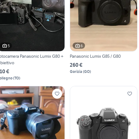
5
6
otocamera Panasonic Lumix G80 +
Panasonic Lumix G85 / G80
biettivo
260 €
10 €
Gorizia
(
GO
)
ollegno
(
TO
)