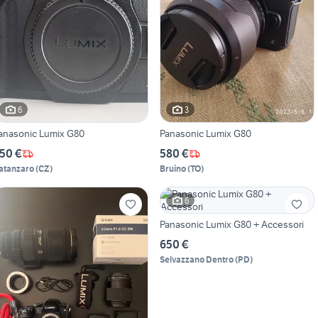
6
3
Panasonic Lumix G80
Panasonic Lumix G80
50 €
580 €
atanzaro
(
CZ
)
Bruino
(
TO
)
6
Panasonic Lumix G80 + Accessori
650 €
Selvazzano Dentro
(
PD
)