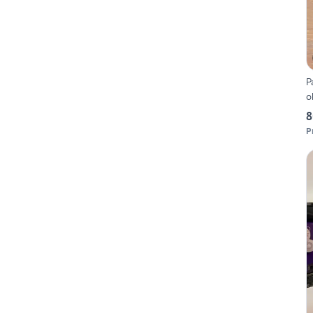
P
o
8
P