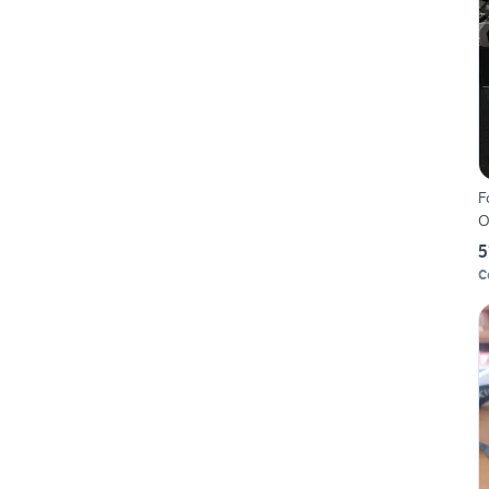
F
O
5
C