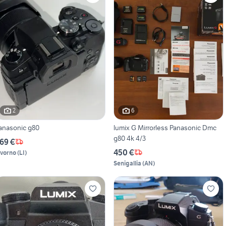
2
6
anasonic g80
lumix G Mirrorless Panasonic Dmc
g80 4k 4/3
69 €
450 €
ivorno
(
LI
)
Senigallia
(
AN
)