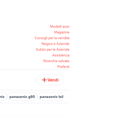
Modelli auto
Magazine
Consigli per la vendita
Negozi e Aziende
Subito per le Aziende
Assistenza
Ricerche salvate
Preferiti
Vendi
nic
panasonic g90
panasonic tz80
panasonic 14 140 fotografi