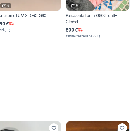
6
6
anasonic LUMIX DMC-G80
Panasonic Lumix G80 3 lenti+
Gimbal
50 €
800 €
ori
(
LT
)
Civita Castellana
(
VT
)