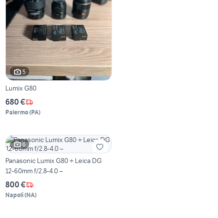
5
Lumix G80
680 €
Palermo
(
PA
)
6
Panasonic Lumix G80 + Leica DG
12-60mm f/2.8-4.0 –
800 €
Napoli
(
NA
)