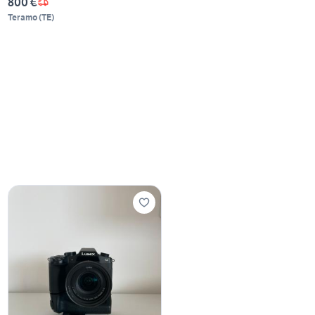
800 €
Teramo
(
TE
)