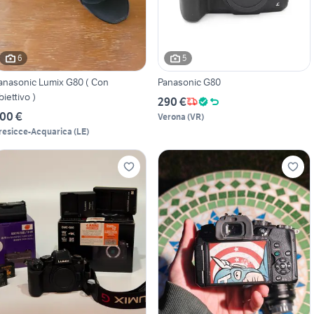
6
5
anasonic Lumix G80 ( Con
Panasonic G80
biettivo )
290 €
00 €
Verona
(
VR
)
resicce-Acquarica
(
LE
)