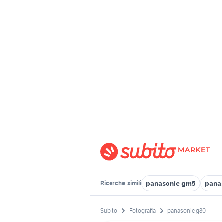
panasonic gm5
pana
Ricerche
simili
Subito
Fotografia
panasonic g80