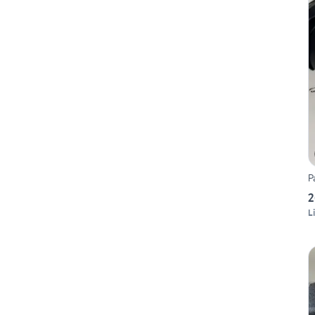
P
2
L