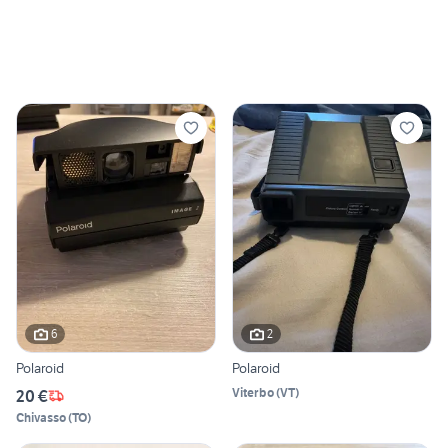
6
2
Polaroid
Polaroid
Viterbo
(
VT
)
20 €
Chivasso
(
TO
)