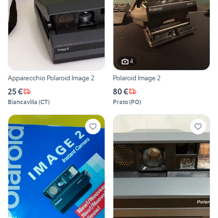
4
Apparecchio Polaroid Image 2
Polaroid Image 2
25 €
80 €
Biancavilla
(
CT
)
Prato
(
PO
)