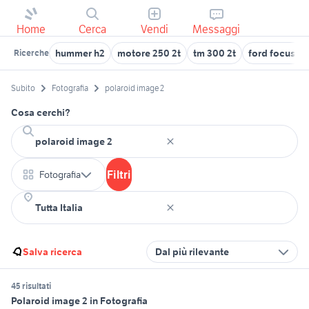
Home
Cerca
Vendi
Messaggi
hummer h2
motore 250 2t
tm 300 2t
ford focus st
Ricerche
Subito
Fotografia
polaroid image 2
Cosa cerchi?
Filtri
Fotografia
Salva ricerca
Dal più rilevante
45 risultati
Polaroid image 2 in Fotografia