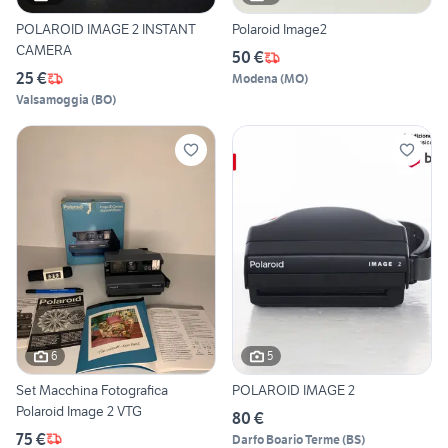
POLAROID IMAGE 2 INSTANT
Polaroid Image2
CAMERA
50 €
25 €
Modena
(
MO
)
Valsamoggia
(
BO
)
6
5
Set Macchina Fotografica
POLAROID IMAGE 2
Polaroid Image 2 VTG
80 €
75 €
Darfo Boario Terme
(
BS
)