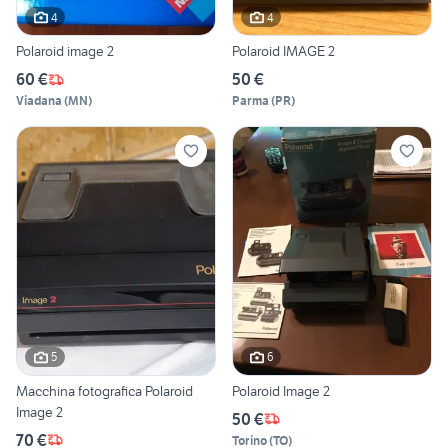
4
4
Polaroid image 2
Polaroid IMAGE 2
60 €
50 €
Viadana
(
MN
)
Parma
(
PR
)
5
6
Macchina fotografica Polaroid
Polaroid Image 2
Image 2
50 €
70 €
Torino
(
TO
)