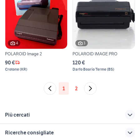
4
3
POLAROID Image 2
POLAROID IMAGE PRO
90 €
120 €
Crotone
(
KR
)
Darfo Boario Terme
(
BS
)
1
2
Più cercati
Correlati
Richerche simili
Suggerimenti
Ricerche consigliate
ricambi freelander 2
polaroid one step 2
polaroid funzionante