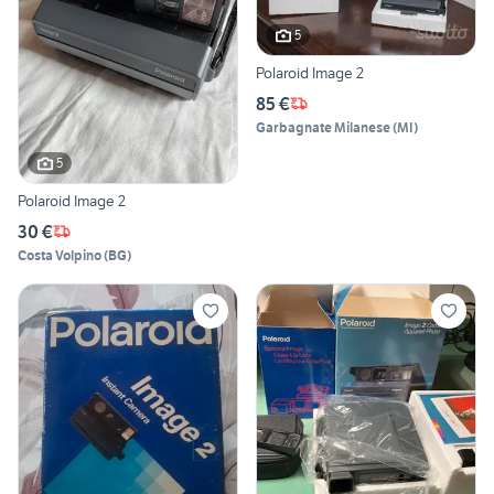
5
Polaroid Image 2
85 €
Garbagnate Milanese
(
MI
)
5
Polaroid Image 2
30 €
Costa Volpino
(
BG
)