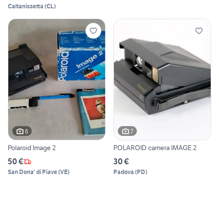
Caltanissetta
(
CL
)
6
7
Polaroid Image 2
POLAROID camera IMAGE 2
50 €
30 €
San Dona' di Piave
(
VE
)
Padova
(
PD
)