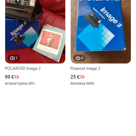
3
4
POLAROID Image 2
Polaroid image 2
99 €
25 €
Ariano Irpino
(
AV
)
Mantova
(
MN
)