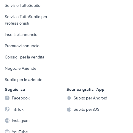
Servizio TuttoSubito
elettronica
per la casa e la
sports e hobby
Servizio TuttoSubito per
persona
Informatica
Animali
Professionisti
Arredamento e
Console e
Accessori per
Casalinghi
Inserisci annuncio
Videogiochi
animali
Elettrodomestici
Promuovi annuncio
Audio/Video
Musica e Film
Giardino e Fai da te
Consigli per la vendita
Fotografia
Libri e Riviste
Abbigliamento e
Negozi e Aziende
Telefonia
Strumenti Musicali
Accessori
Subito per le aziende
Sports
Tutto per i bambini
Seguici su
Scarica gratis l'App
Biciclette
Facebook
Subito per Android
Collezionismo
TikTok
Subito per iOS
Instagram
YouTube