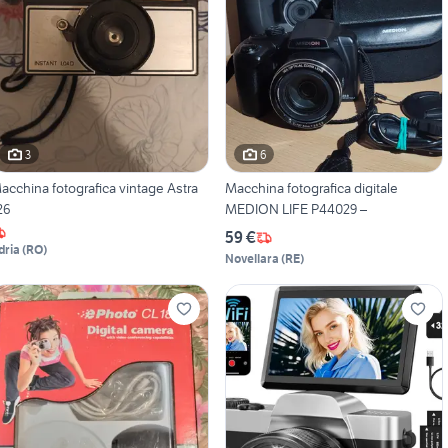
3
6
acchina fotografica vintage Astra
Macchina fotografica digitale
26
MEDION LIFE P44029 –
59 €
dria
(
RO
)
Novellara
(
RE
)