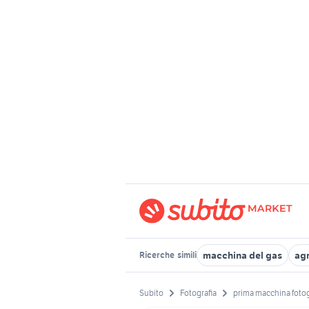
macchina del gas
agr
Ricerche
simili
Subito
Fotografia
prima macchina fotogr