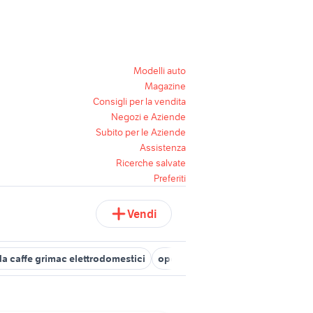
Modelli auto
Magazine
Consigli per la vendita
Negozi e Aziende
Subito per le Aziende
Assistenza
Ricerche salvate
Preferiti
Vendi
a caffe grimac elettrodomestici
opel agila prima serie usata
zei