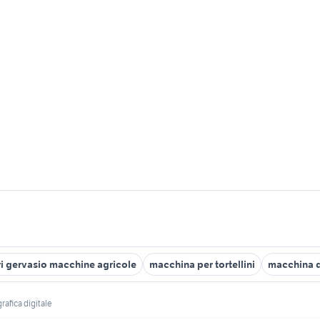
i gervasio macchine agricole
macchina per tortellini
macchina d
afica digitale