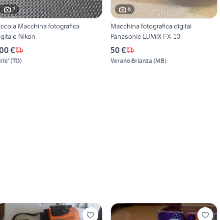
2
6
iccola Macchina fotografica
Macchina fotografica digital
igitale Nikon
Panasonic LUMIX FX-10
00 €
50 €
rie'
(
TO
)
Verano Brianza
(
MB
)