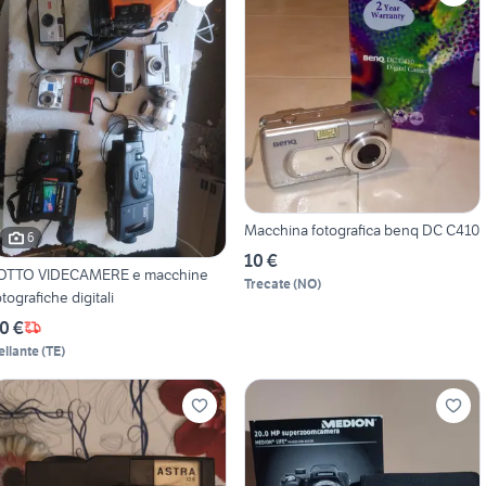
Macchina fotografica benq DC C410
6
10 €
OTTO VIDECAMERE e macchine
Trecate
(
NO
)
otografiche digitali
0 €
ellante
(
TE
)