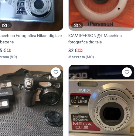
6
5
acchina Fotografica Nikon digitale
ICAM IPERSON@L Macchina
 batterie
fotografica digitale
5 €
32 €
erona
(
VR
)
Macerata
(
MC
)