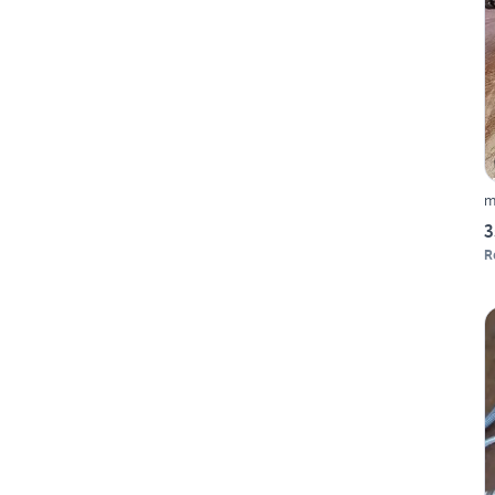
m
3
R