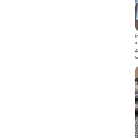
M
a
4
V