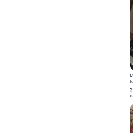
L
f
2
B