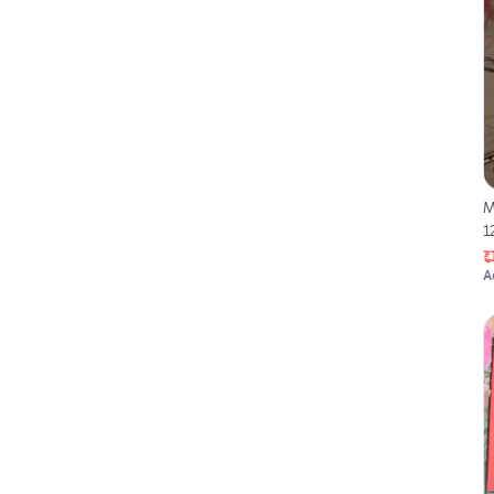
M
1
A