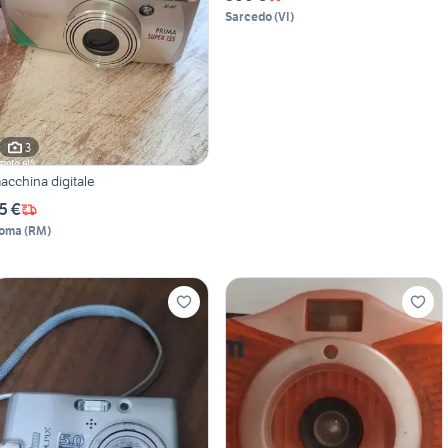
Sarcedo
(
VI
)
3
acchina digitale
5 €
oma
(
RM
)