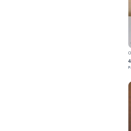
O
4
P