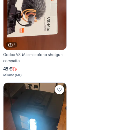
2
Godox VS-Mic microfono shotgun
compatto
45 €
Milano
(
MI
)