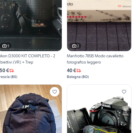
5
2
ikon D3000 KIT COMPLETO - 2
Manfrotto 785B Modo cavalletto
biettivi (VR) + Trep
fotografico leggero
50 €
40 €
rescia
(
BS
)
Bologna
(
BO
)