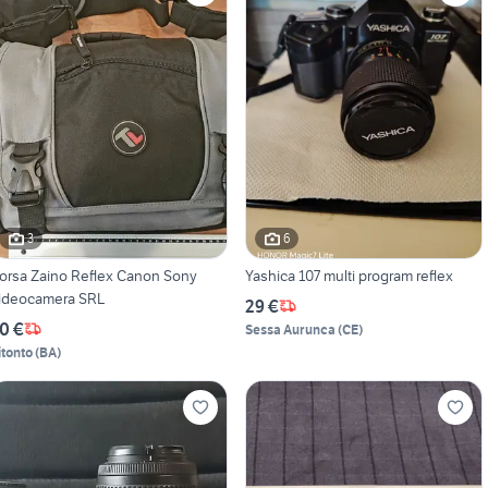
3
6
orsa Zaino Reflex Canon Sony
Yashica 107 multi program reflex
ideocamera SRL
29 €
0 €
Sessa Aurunca
(
CE
)
itonto
(
BA
)