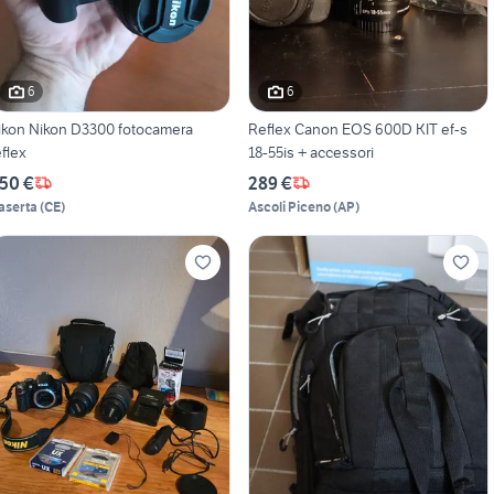
6
6
ikon Nikon D3300 fotocamera
Reflex Canon EOS 600D KIT ef-s
eflex
18-55is + accessori
50 €
289 €
aserta
(
CE
)
Ascoli Piceno
(
AP
)