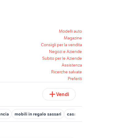
Modelli auto
Magazine
Consigli per la vendita
Negozi e Aziende
Subito per le Aziende
Assistenza
Ricerche salvate
Preferiti
Vendi
incia
mobili in regalo sassari
casa mobile camper Piemonte
re