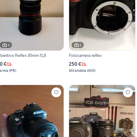
4
6
biettivo Reflex 85mm f1,8
Fotocamera reflex
0 €
250 €
arma
(
PR
)
Mirandola
(
MO
)