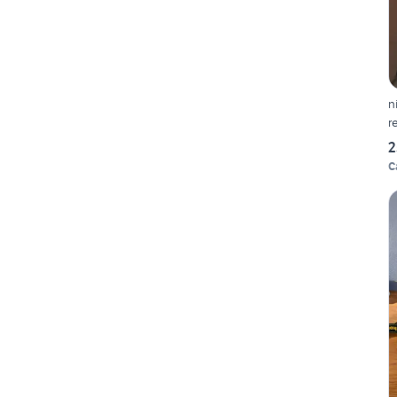
n
r
2
C