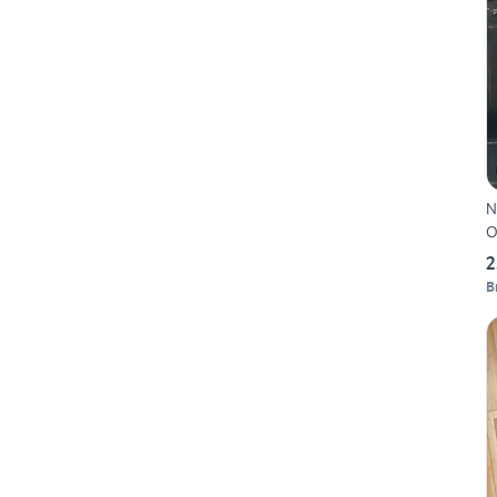
N
O
2
B