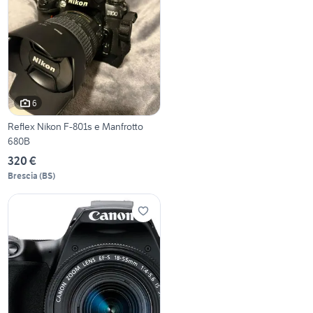
6
Reflex Nikon F-801s e Manfrotto
680B
320 €
Brescia
(
BS
)