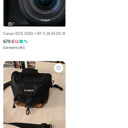
7
Canon EOS 250D + EF-S 18-55 DC III
679 €
Cormano
(
MI
)