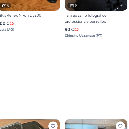
6
6
Kit Reflex Nikon D3200
Tamrac zaino fotografico
professionale per reflex
00 €
90 €
osta
(
AO
)
Chiesina Uzzanese
(
PT
)