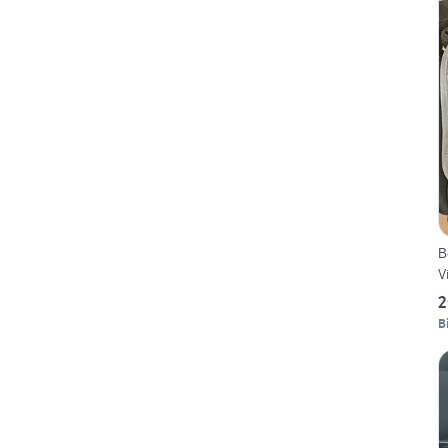
B
V
2
B