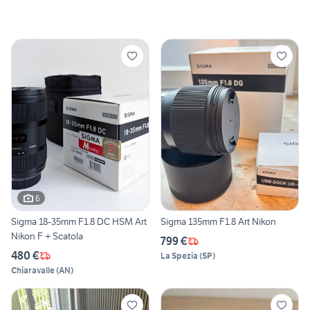
6
Sigma 18-35mm F1.8 DC HSM Art
Sigma 135mm F1.8 Art Nikon
Nikon F + Scatola
799 €
480 €
La Spezia
(
SP
)
Chiaravalle
(
AN
)