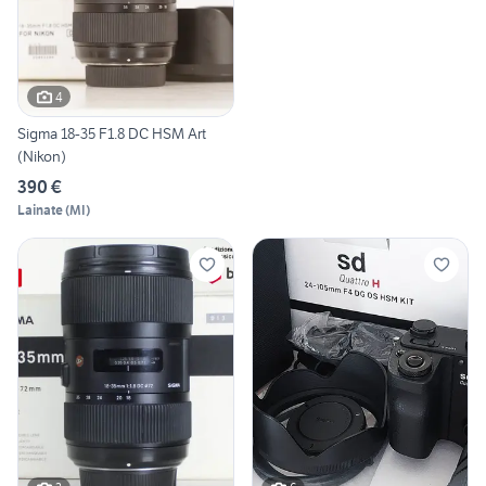
4
Sigma 18-35 F1.8 DC HSM Art
(Nikon)
390 €
Lainate
(
MI
)