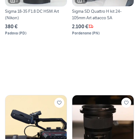
3
6
Sigma 18-35 F1.8 DC HSM Art
Sigma SD Quattro H kit 24-
(Nikon)
105mm Art attacco SA
380 €
2.100 €
Padova
(
PD
)
Pordenone
(
PN
)