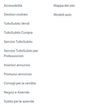
minox
fotografia Abruzzo
Caravan e Camper
Accessibilità
Mappa del sito
Loft, mansarde e
Veicoli commerciali
altro
Gestisci cookies
Modelli auto
Case vacanza
TuttoSubito Vendi
Uffici e Locali
TuttoSubito Compra
commerciali
Servizio TuttoSubito
elettronica
per la casa e la
sports e hobby
Servizio TuttoSubito per
persona
Informatica
Animali
Professionisti
Arredamento e
Console e
Accessori per
Casalinghi
Inserisci annuncio
Videogiochi
animali
Elettrodomestici
Promuovi annuncio
Audio/Video
Musica e Film
Giardino e Fai da te
Consigli per la vendita
Fotografia
Libri e Riviste
Abbigliamento e
Negozi e Aziende
Telefonia
Strumenti Musicali
Accessori
Subito per le aziende
Sports
Tutto per i bambini