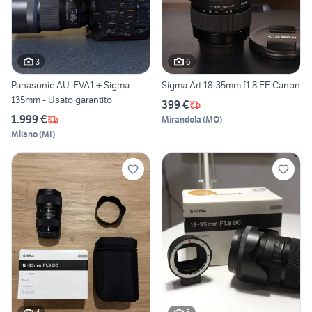
3
6
Panasonic AU-EVA1 + Sigma
Sigma Art 18-35mm f1.8 EF Canon
135mm - Usato garantito
399 €
1.999 €
Mirandola
(
MO
)
Milano
(
MI
)