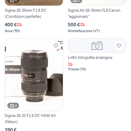
4
5
Sigma 18-35mm F1.8 DC
Sigma Art 18-35mm f1.8 Canon
(Condizioni perfette)
“aggiornato”
400 €
500 €
Susa
(
TO
)
Montefiascone
(
VT
)
Lotto fotografia analogica
Trieste
(
TS
)
4
Sigma 18-35 F1.8 DC HSM Art
(Nikon)
390 €