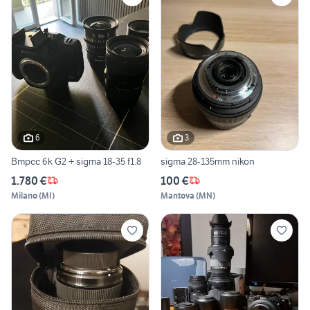
6
3
Bmpcc 6k G2 + sigma 18-35 f1.8
sigma 28-135mm nikon
1.780 €
100 €
Milano
(
MI
)
Mantova
(
MN
)