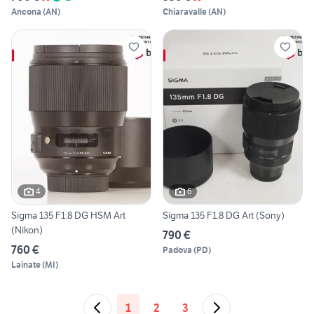
Ancona
(
AN
)
Chiaravalle
(
AN
)
4
6
Sigma 135 F1.8 DG HSM Art
Sigma 135 F1.8 DG Art (Sony)
(Nikon)
790 €
760 €
Padova
(
PD
)
Lainate
(
MI
)
1
2
3