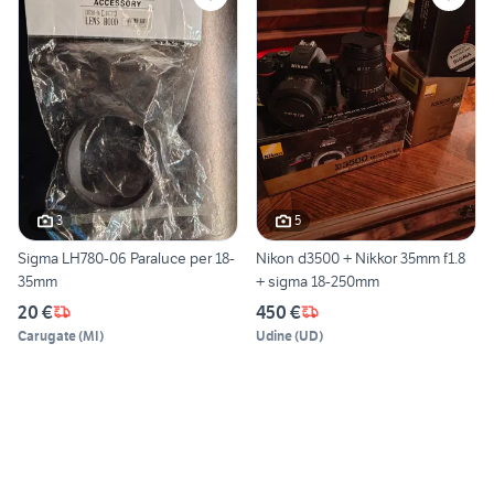
3
5
Sigma LH780-06 Paraluce per 18-
Nikon d3500 + Nikkor 35mm f1.8
35mm
+ sigma 18-250mm
20 €
450 €
Carugate
(
MI
)
Udine
(
UD
)