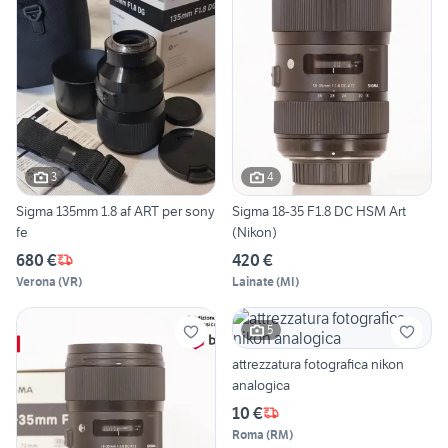
3
4
Sigma 135mm 1.8 af ART per sony
Sigma 18-35 F1.8 DC HSM Art
fe
(Nikon)
680 €
420 €
Verona
(
VR
)
Lainate
(
MI
)
5
attrezzatura fotografica nikon
analogica
10 €
Roma
(
RM
)