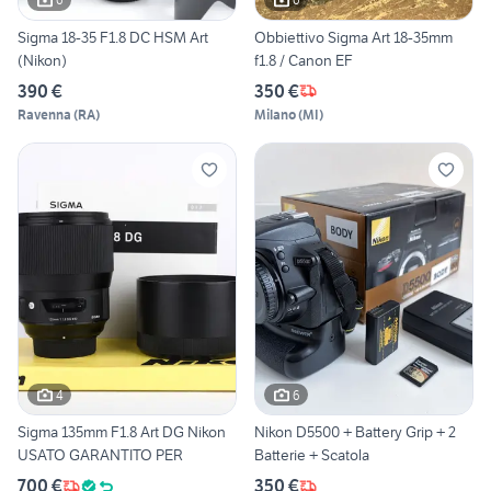
Sigma 18-35 F1.8 DC HSM Art
Obbiettivo Sigma Art 18-35mm
(Nikon)
f1.8 / Canon EF
390 €
350 €
Ravenna
(
RA
)
Milano
(
MI
)
4
6
Sigma 135mm F1.8 Art DG Nikon
Nikon D5500 + Battery Grip + 2
USATO GARANTITO PER
Batterie + Scatola
700 €
350 €