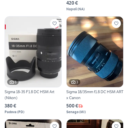
420 €
Napoli
(
NA
)
6
3
Sigma 18-35 F1.8 DC HSM Art
Sigma 18/35mm f1.8 DC HSM ART
(Nikon)
x Canon
380 €
500 €
Padova
(
PD
)
Senago
(
MI
)