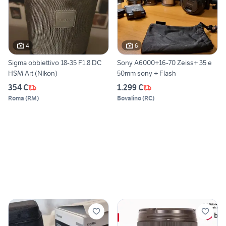
4
6
Sigma obbiettivo 18-35 F1.8 DC
Sony A6000+16-70 Zeiss+ 35 e
HSM Art (Nikon)
50mm sony + Flash
354 €
1.299 €
Roma
(
RM
)
Bovalino
(
RC
)