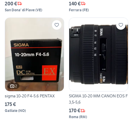
200 €
140 €
San Dona' di Piave
(
VE
)
Ferrara
(
FE
)
2
sigma 10-20 F4-5.6 PENTAX
SIGMA 10-20 MM CANON EOS F
3,5-5,6
175 €
170 €
Galliate
(
NO
)
Roma
(
RM
)