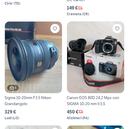
Cirie'
(
TO
)
149 €
Cremona
(
CR
)
6
Sigma 10-20mm F3.5 Nikon
Canon EOS 80D 24,2 Mpx con
Grandangolo
SIGMA 10-20 mm f/3,5
329 €
450 €
Lodi
(
LO
)
Misilmeri
(
PA
)