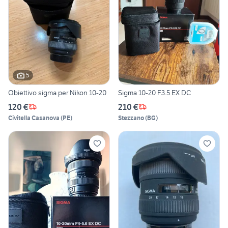
5
Obiettivo sigma per Nikon 10-20
Sigma 10-20 F3.5 EX DC
120 €
210 €
Civitella Casanova
(
PE
)
Stezzano
(
BG
)