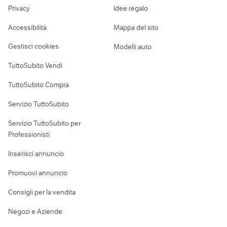
lavoro
pentax k1000
canon eos 80d
Privacy
Idee regalo
Garage e box
lenti da vista hoya
mini polaroid camera
Caravan e Camper
Accessibilità
Mappa del sito
Loft, mansarde e
Veicoli commerciali
altro
Gestisci cookies
Modelli auto
Case vacanza
TuttoSubito Vendi
Uffici e Locali
TuttoSubito Compra
commerciali
Servizio TuttoSubito
elettronica
per la casa e la
sports e hobby
Servizio TuttoSubito per
persona
Informatica
Animali
Professionisti
Arredamento e
Console e
Accessori per
Casalinghi
Inserisci annuncio
Videogiochi
animali
Elettrodomestici
Promuovi annuncio
Audio/Video
Musica e Film
Giardino e Fai da te
Consigli per la vendita
Fotografia
Libri e Riviste
Abbigliamento e
Negozi e Aziende
Telefonia
Strumenti Musicali
Accessori