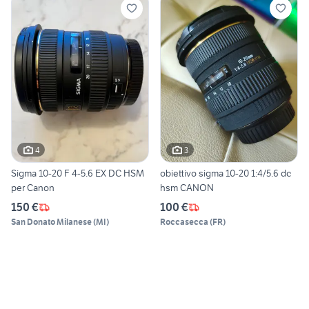
4
3
Sigma 10-20 F 4-5.6 EX DC HSM
obiettivo sigma 10-20 1:4/5.6 dc
per Canon
hsm CANON
150 €
100 €
San Donato Milanese
(
MI
)
Roccasecca
(
FR
)