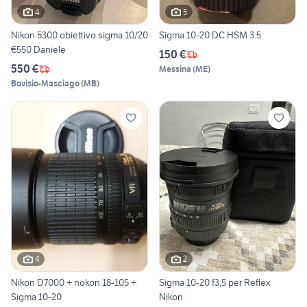
4
5
Nikon 5300 obiettivo sigma 10/20
Sigma 10-20 DC HSM 3.5
€550 Daniele
150 €
550 €
Messina
(
ME
)
Bovisio-Masciago
(
MB
)
4
2
Nikon D7000 + nokon 18-105 +
Sigma 10-20 f3,5 per Reflex
Sigma 10-20
Nikon