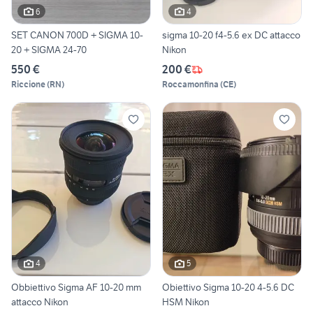
6
4
SET CANON 700D + SIGMA 10-
sigma 10-20 f4-5.6 ex DC attacco
20 + SIGMA 24-70
Nikon
550 €
200 €
Riccione
(
RN
)
Roccamonfina
(
CE
)
4
5
Obbiettivo Sigma AF 10-20 mm
Obiettivo Sigma 10-20 4-5.6 DC
attacco Nikon
HSM Nikon