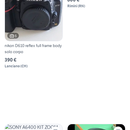
Rimini
(
RN
)
6
nikon D610 reflex full frame body
solo corpo
390 €
Lanciano
(
CH
)