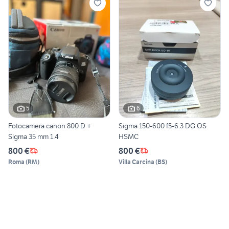
5
6
Fotocamera canon 800 D +
Sigma 150-600 f5-6.3 DG OS
Sigma 35 mm 1.4
HSMC
800 €
800 €
Roma
(
RM
)
Villa Carcina
(
BS
)