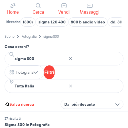
Home
Cerca
Vendi
Messaggi
f800r
sigma 120 400
800 b audio video
ddj 800 
Ricerche
Subito
Fotografia
sigma 800
Cosa cerchi?
Filtri
Fotografia
Salva ricerca
Dal più rilevante
27 risultati
Sigma 800 in Fotografia