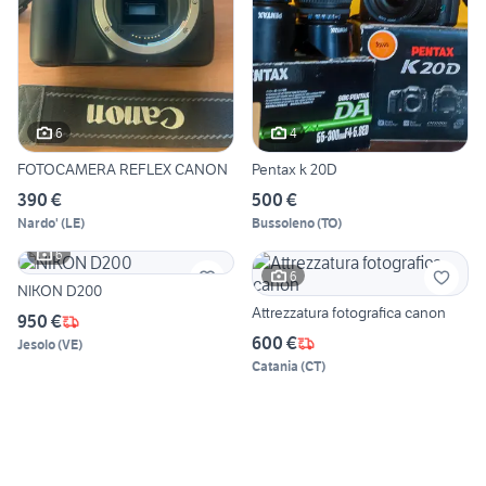
6
4
FOTOCAMERA REFLEX CANON
Pentax k 20D
390 €
500 €
Nardo'
(
LE
)
Bussoleno
(
TO
)
6
6
NIKON D200
Attrezzatura fotografica canon
950 €
600 €
Jesolo
(
VE
)
Catania
(
CT
)