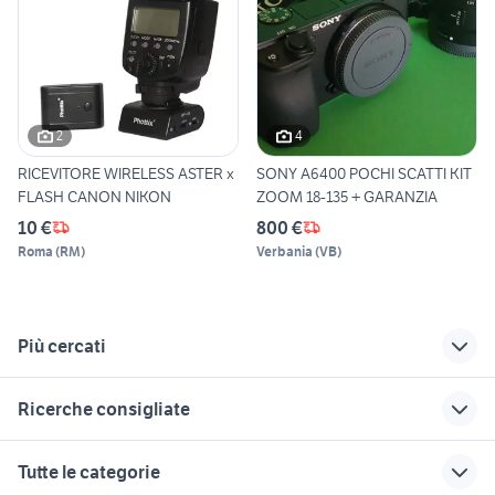
2
4
RICEVITORE WIRELESS ASTER x
SONY A6400 POCHI SCATTI KIT
FLASH CANON NIKON
ZOOM 18-135 + GARANZIA
10 €
800 €
Roma
(
RM
)
Verbania
(
VB
)
Più cercati
Correlati
Richerche simili
Suggerimenti
Ricerche consigliate
sigma 10
canon g7 mark ii
canomatic
fotocamera da caccia
nikon coolpix s3100
zoom sigma per
lumix 20mm 1.7
nikon 300mm f2.8
Tutte le categorie
canon
canon ef 35
sony alpha 6500
tamron 28-75 f2.8
obiettivo canon 18