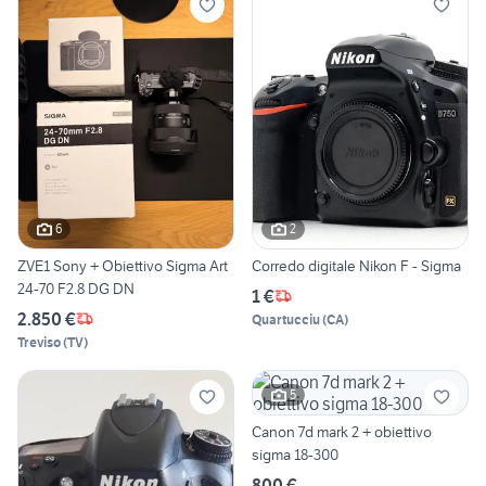
6
2
ZVE1 Sony + Obiettivo Sigma Art
Corredo digitale Nikon F - Sigma
24-70 F2.8 DG DN
1 €
2.850 €
Quartucciu
(
CA
)
Treviso
(
TV
)
5
Canon 7d mark 2 + obiettivo
sigma 18-300
800 €