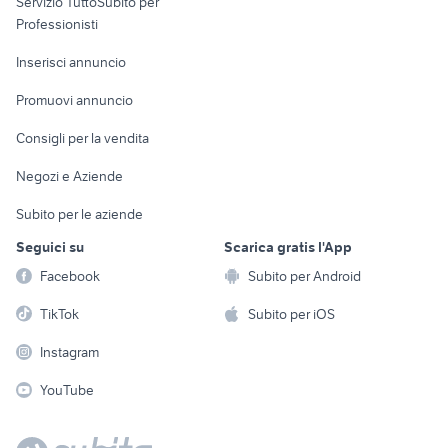
Servizio TuttoSubito per
persona
Informatica
Animali
Professionisti
Arredamento e
Console e
Accessori per
Casalinghi
Inserisci annuncio
Videogiochi
animali
Elettrodomestici
Promuovi annuncio
Audio/Video
Musica e Film
Giardino e Fai da te
Consigli per la vendita
Fotografia
Libri e Riviste
Abbigliamento e
Negozi e Aziende
Telefonia
Strumenti Musicali
Accessori
Subito per le aziende
Sports
Tutto per i bambini
Seguici su
Scarica gratis l'App
Biciclette
Facebook
Subito per Android
Collezionismo
TikTok
Subito per iOS
Instagram
YouTube