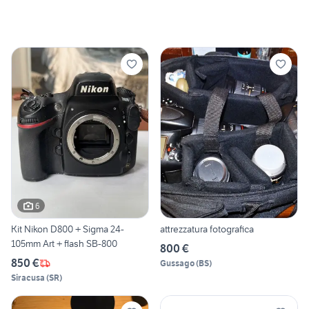
6
Kit Nikon D800 + Sigma 24-
attrezzatura fotografica
105mm Art + flash SB-800
800 €
850 €
Gussago
(
BS
)
Siracusa
(
SR
)