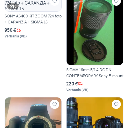
5
SONY A6400 KIT ZOOM 724 foto
+ GARANZIA + SIGMA 16
950 €
Verbania
(
VB
)
SIGMA 16mm F/1.4 DC DN
CONTEMPORARY Sony E-mount
220 €
Verbania
(
VB
)