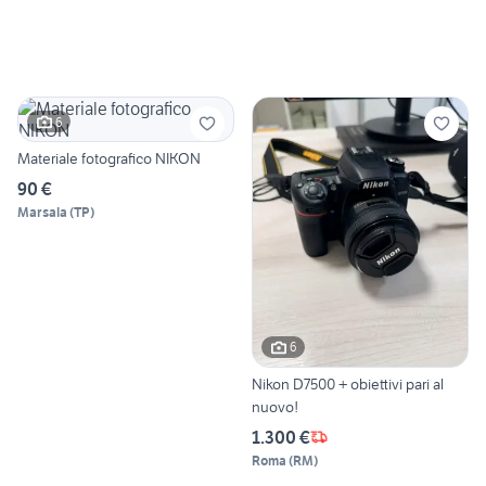
6
Materiale fotografico NIKON
90 €
Marsala
(
TP
)
6
Nikon D7500 + obiettivi pari al
nuovo!
1.300 €
Roma
(
RM
)