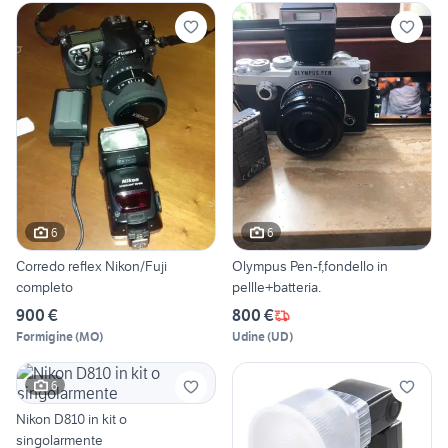
6
6
Corredo reflex Nikon/Fuji
Olympus Pen-f,fondello in
completo
pellle+batteria.
900 €
800 €
Formigine
(
MO
)
Udine
(
UD
)
6
Nikon D810 in kit o
singolarmente