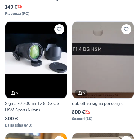
140 €
Piacenza
(
PC
)
6
6
Sigma 70-200mm f.2.8 DG OS
obbiettivo sigma per sony e
HSM Sport (Nikon)
800 €
800 €
Sassari
(
SS
)
Barlassina
(
MB
)