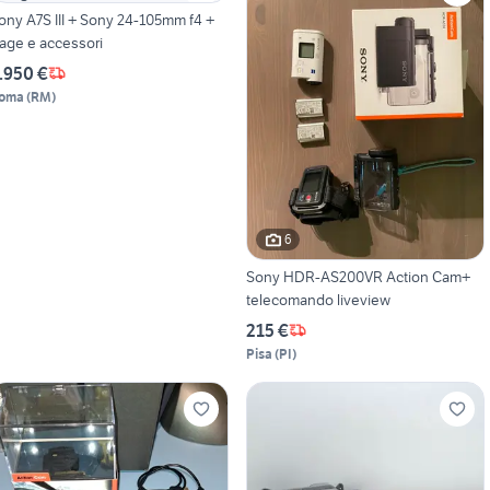
ony A7S III + Sony 24-105mm f4 +
age e accessori
.950 €
oma
(
RM
)
6
Sony HDR-AS200VR Action Cam+
telecomando liveview
215 €
Pisa
(
PI
)