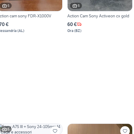
6
6
ction cam sony FDR-X1000V
Action Cam Sony Activeon cx gold
70 €
60 €
lessandria
(
AL
)
Ora
(
BZ
)
6