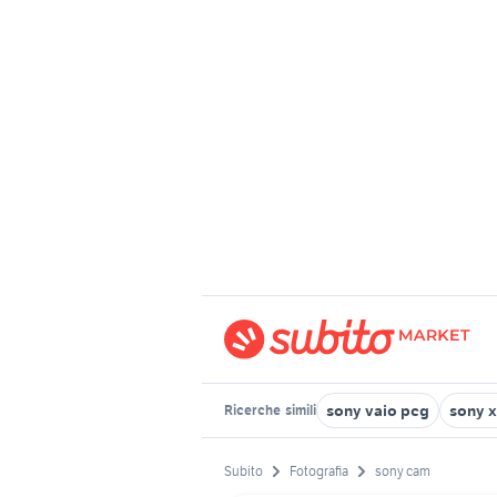
sony vaio pcg
sony x
Ricerche
simili
Subito
Fotografia
sony cam