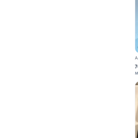
A
7
M