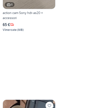
6
action cam Sony hdr-as20 +
accessori
65 €
Vimercate
(
MB
)