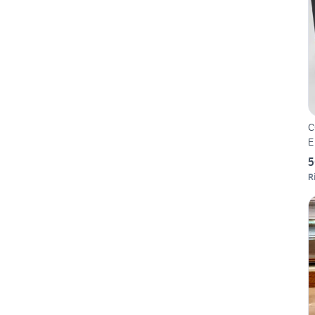
C
E
5
R