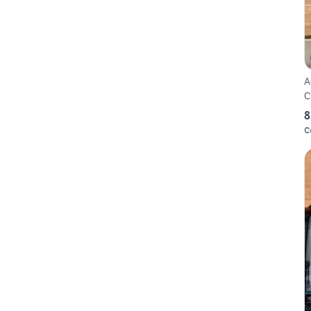
A
C
8
C