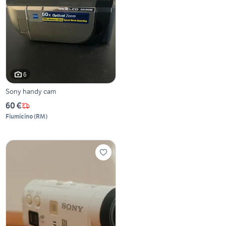
6
Sony handy cam
60 €
Fiumicino
(
RM
)