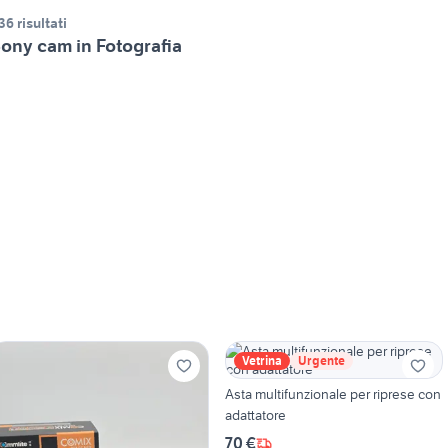
36 risultati
ony cam in Fotografia
Vetrina
Urgente
Asta multifunzionale per riprese con
adattatore
70 €