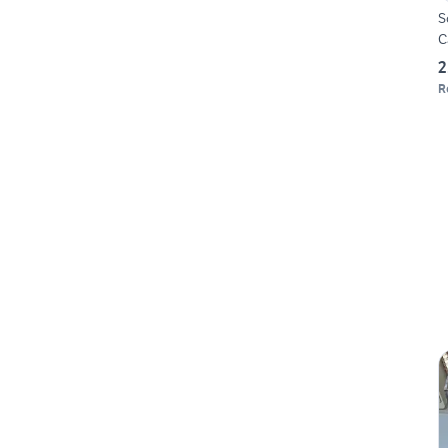
S
C
2
R