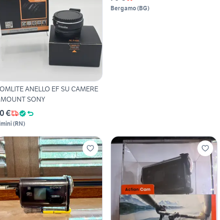
Bergamo
(
BG
)
OMLITE ANELLO EF SU CAMERE
 MOUNT SONY
0 €
imini
(
RN
)