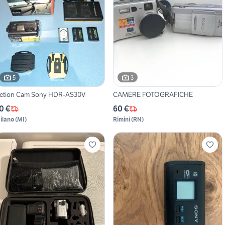
5
3
ction Cam Sony HDR-AS30V
CAMERE FOTOGRAFICHE
0 €
60 €
ilano
(
MI
)
Rimini
(
RN
)