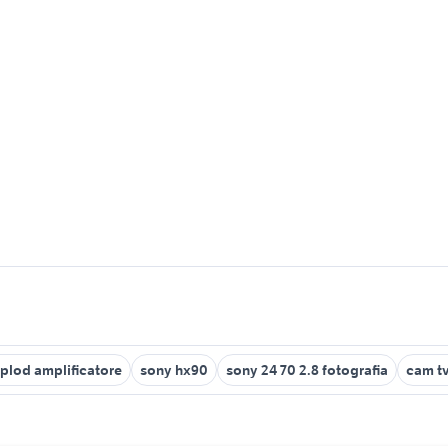
plod amplificatore
sony hx90
sony 24 70 2.8 fotografia
cam tv