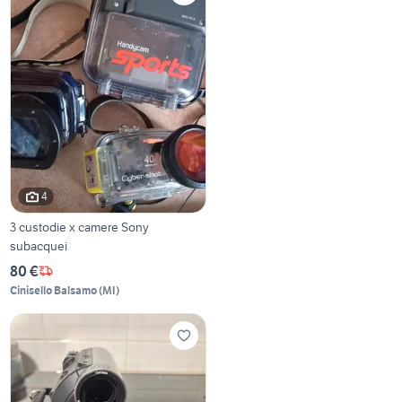
4
3 custodie x camere Sony
subacquei
80 €
Cinisello Balsamo
(
MI
)