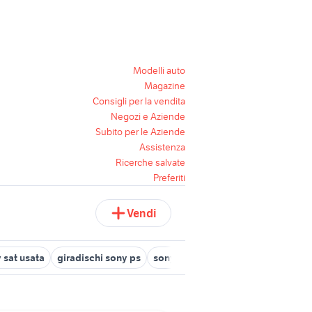
Modelli auto
Magazine
Consigli per la vendita
Negozi e Aziende
Subito per le Aziende
Assistenza
Ricerche salvate
Preferiti
Vendi
 sat usata
giradischi sony ps
sony alpha 6500
videocamera s