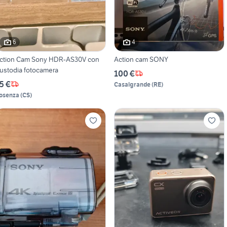
6
4
ction Cam Sony HDR-AS30V con
Action cam SONY
ustodia fotocamera
100 €
5 €
Casalgrande
(
RE
)
osenza
(
CS
)