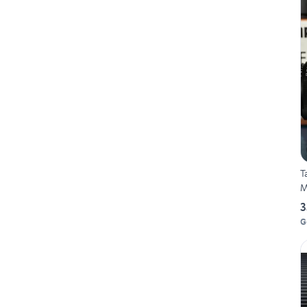
T
M
3
G