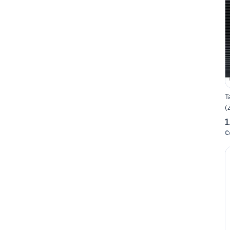
T
(
1
C