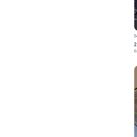
S
2
C