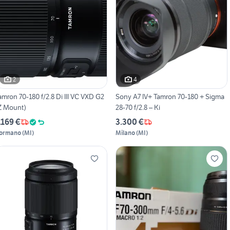
2
4
amron 70-180 f/2.8 Di III VC VXD G2
Sony A7 IV+ Tamron 70-180 + Sigma
Z Mount)
28-70 f/2.8 – Ki
.169 €
3.300 €
ormano
(
MI
)
Milano
(
MI
)