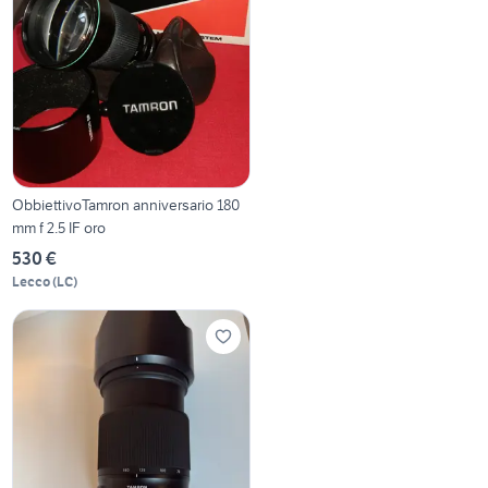
ObbiettivoTamron anniversario 180
mm f 2.5 IF oro
530 €
Lecco
(
LC
)