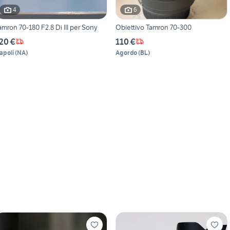
4
6
amron 70-180 F2.8 Di III per Sony
Obiettivo Tamron 70-300
20 €
110 €
apoli
(
NA
)
Agordo
(
BL
)