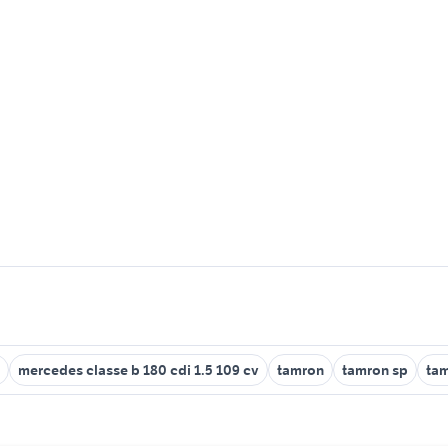
mercedes classe b 180 cdi 1.5 109 cv
tamron
tamron sp
tam