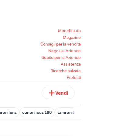
Modelli auto
Magazine
Consigli per la vendita
Negozi e Aziende
Subito per le Aziende
Assistenza
Ricerche salvate
Preferiti
Vendi
ron lens
canon ixus 180
tamron 500
teleconverter tamron
t