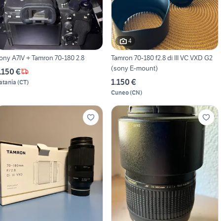
4
ony A7IV + Tamron 70-180 2.8
Tamron 70-180 f2.8 di III VC VXD G2
(sony E-mount)
.150 €
1.150 €
atania
(
CT
)
Cuneo
(
CN
)