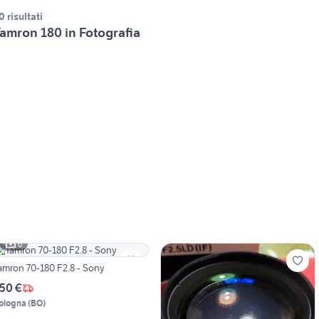
0 risultati
amron 180 in Fotografia
6
amron 70-180 F2.8 - Sony
50 €
ologna
(
BO
)