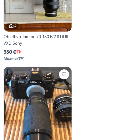
4
Obiettivo Tamron 70-180 F/2.8 Di III
VXD Sony
680 €
Alcamo
(
TP
)