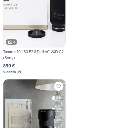
4
Tamron 70-180 F2.8 Di III VC VXD G2 .
(Sony)
890 €
Vicenza
(
VI
)