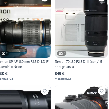
2
7
amron SP AF 180 mm F3,5 Di LD IF
Tamron 70 180 F2.8 Di III (sony) 5
acro1:1 x Nikon
anni garanzia
30 €
849 €
enova
(
GE
)
Merate
(
LC
)