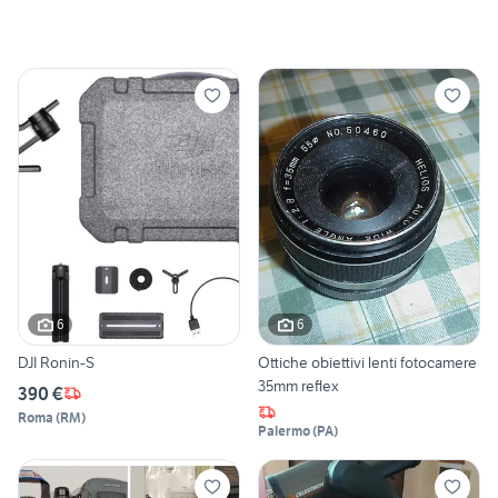
6
6
DJI Ronin-S
Ottiche obiettivi lenti fotocamere
35mm reflex
390 €
Roma
(
RM
)
Palermo
(
PA
)