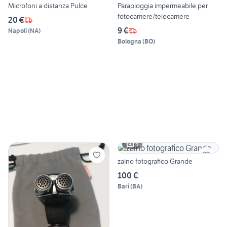
Microfoni a distanza Pulce
Parapioggia impermeabile per
fotocamere/telecamere
20 €
9 €
Napoli
(
NA
)
Bologna
(
BO
)
5
zaino fotografico Grande
100 €
Bari
(
BA
)