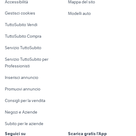
Accessibilità
Mappa del sito
Loft, mansarde e
Veicoli commerciali
altro
Gestisci cookies
Modelli auto
Case vacanza
TuttoSubito Vendi
Uffici e Locali
TuttoSubito Compra
commerciali
Servizio TuttoSubito
elettronica
per la casa e la
sports e hobby
Servizio TuttoSubito per
persona
Informatica
Animali
Professionisti
Arredamento e
Console e
Accessori per
Casalinghi
Inserisci annuncio
Videogiochi
animali
Elettrodomestici
Promuovi annuncio
Audio/Video
Musica e Film
Giardino e Fai da te
Consigli per la vendita
Fotografia
Libri e Riviste
Abbigliamento e
Negozi e Aziende
Telefonia
Strumenti Musicali
Accessori
Subito per le aziende
Sports
Tutto per i bambini
Seguici su
Scarica gratis l'App