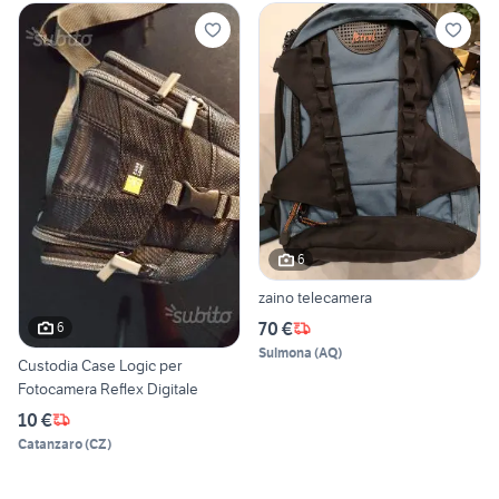
6
zaino telecamera
70 €
6
Sulmona
(
AQ
)
Custodia Case Logic per
Fotocamera Reflex Digitale
10 €
Catanzaro
(
CZ
)