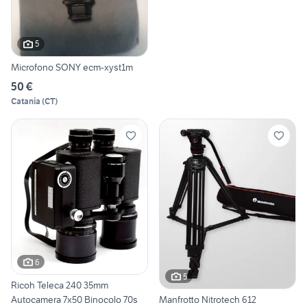
5
Microfono SONY ecm-xyst1m
50 €
Catania
(
CT
)
6
5
Ricoh Teleca 240 35mm
Autocamera 7x50 Binocolo 70s
Manfrotto Nitrotech 612