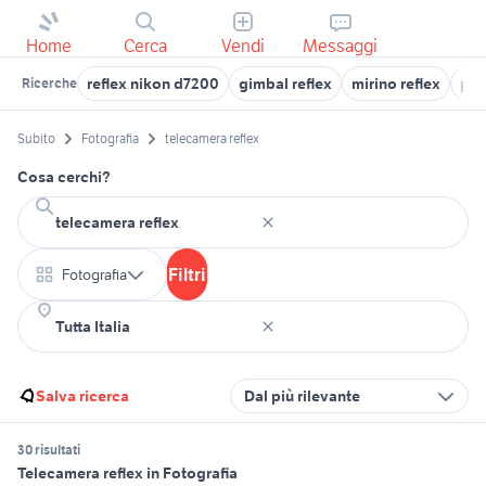
Home
Cerca
Vendi
Messaggi
reflex nikon d7200
gimbal reflex
mirino reflex
per
Ricerche
Subito
Fotografia
telecamera reflex
Cosa cerchi?
Filtri
Fotografia
Salva ricerca
Dal più rilevante
30 risultati
Telecamera reflex in Fotografia