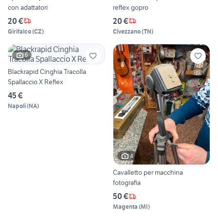
con adattatori
reflex gopro
20 €
20 €
Girifalco
(
CZ
)
Civezzano
(
TN
)
6
Blackrapid Cinghia Tracolla
Spallaccio X Reflex
45 €
Napoli
(
NA
)
4
Cavalletto per macchina
fotografia
50 €
Magenta
(
MI
)