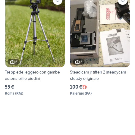
6
6
Treppiede leggero con gambe
Steadicam jr tiffen 2 steadycam
estensibili e piedini
steady originale
55 €
100 €
Roma
(
RM
)
Palermo
(
PA
)