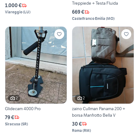
Treppiede + Testa Fluida
1.000 €
669 €
Viareggio
(
LU
)
Castelfranco Emilia
(
MO
)
2
2
Glidecam 4000 Pro
zaino Cullman Panama 200 +
borsa Manfrotto Bella V
79 €
30 €
Siracusa
(
SR
)
Roma
(
RM
)