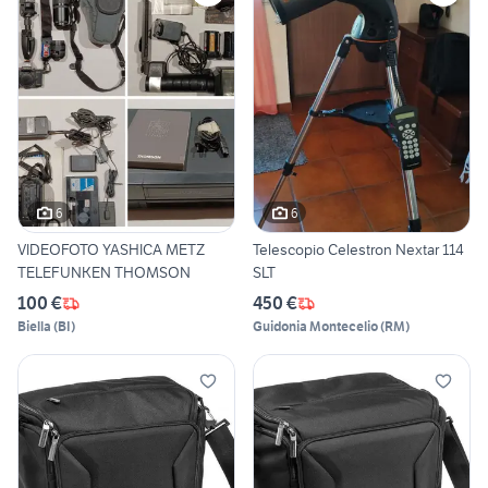
6
6
VIDEOFOTO YASHICA METZ
Telescopio Celestron Nextar 114
TELEFUNKEN THOMSON
SLT
100 €
450 €
Biella
(
BI
)
Guidonia Montecelio
(
RM
)