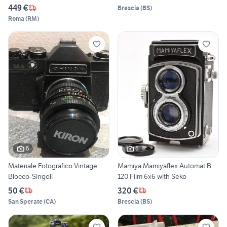
449 €
Brescia
(
BS
)
Roma
(
RM
)
6
6
Materiale Fotografico Vintage
Mamiya Mamiyaflex Automat B
Blocco-Singoli
120 Film 6x6 with Seko
50 €
320 €
San Sperate
(
CA
)
Brescia
(
BS
)