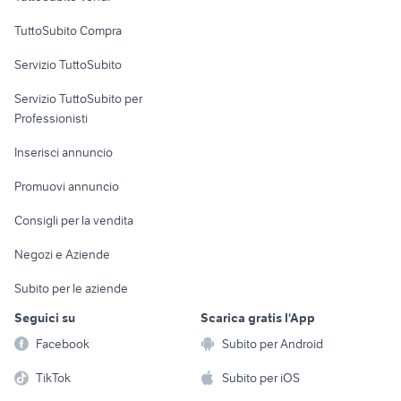
Uffici e Locali
TuttoSubito Compra
commerciali
Servizio TuttoSubito
elettronica
per la casa e la
sports e hobby
Servizio TuttoSubito per
persona
Informatica
Animali
Professionisti
Arredamento e
Console e
Accessori per
Casalinghi
Inserisci annuncio
Videogiochi
animali
Elettrodomestici
Promuovi annuncio
Audio/Video
Musica e Film
Giardino e Fai da te
Consigli per la vendita
Fotografia
Libri e Riviste
Abbigliamento e
Negozi e Aziende
Telefonia
Strumenti Musicali
Accessori
Subito per le aziende
Sports
Tutto per i bambini
Seguici su
Scarica gratis l'App
Biciclette
Facebook
Subito per Android
Collezionismo
TikTok
Subito per iOS