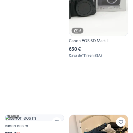
6
Canon EOS 6D Mark II
650 €
Cava de' Tirreni
(
SA
)
4
canon eos m