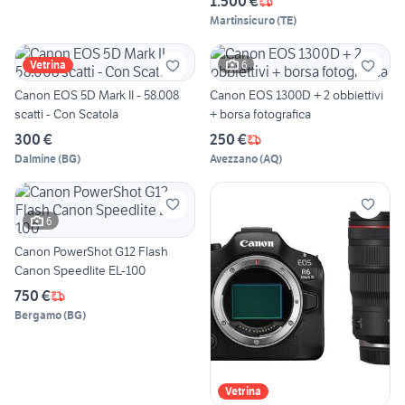
1.500 €
Martinsicuro
(
TE
)
6
Vetrina
Canon EOS 5D Mark II - 58.008
Canon EOS 1300D + 2 obbiettivi
scatti - Con Scatola
+ borsa fotografica
300 €
250 €
Dalmine
(
BG
)
Avezzano
(
AQ
)
6
Canon PowerShot G12 Flash
Canon Speedlite EL-100
750 €
Bergamo
(
BG
)
Vetrina