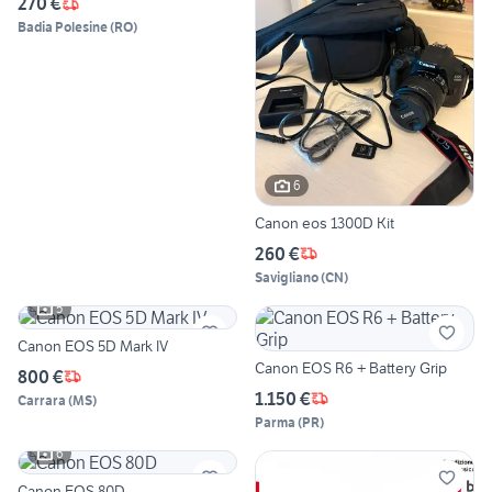
270 €
Badia Polesine
(
RO
)
6
Canon eos 1300D Kit
260 €
Savigliano
(
CN
)
5
Canon EOS 5D Mark IV
Canon EOS R6 + Battery Grip
800 €
1.150 €
Carrara
(
MS
)
Parma
(
PR
)
6
Canon EOS 80D