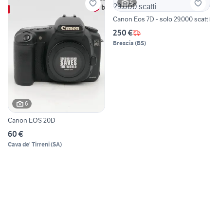
5
Canon Eos 7D - solo 29.000 scatti
250 €
Brescia
(
BS
)
6
Canon EOS 20D
60 €
Cava de' Tirreni
(
SA
)