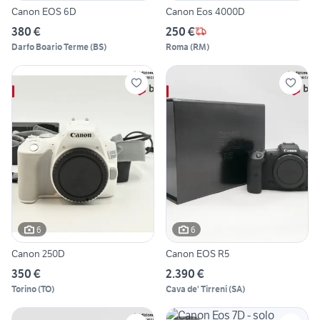
Canon EOS 6D
Canon Eos 4000D
380 €
250 €
Darfo Boario Terme
(
BS
)
Roma
(
RM
)
6
6
Canon 250D
Canon EOS R5
350 €
2.390 €
Torino
(
TO
)
Cava de' Tirreni
(
SA
)