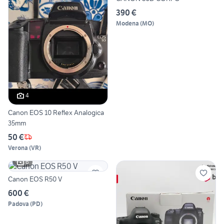
390 €
Modena
(
MO
)
4
Canon EOS 10 Reflex Analogica
35mm
50 €
Verona
(
VR
)
6
Canon EOS R50 V
600 €
Padova
(
PD
)