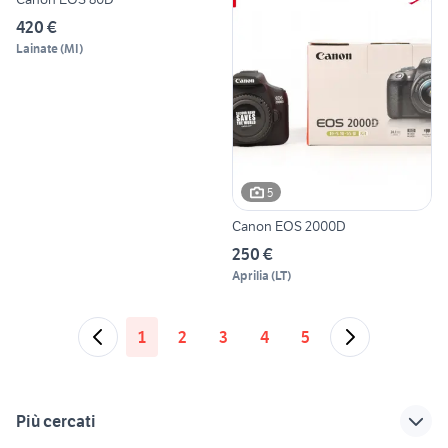
420 €
Lainate
(
MI
)
5
Canon EOS 2000D
250 €
Aprilia
(
LT
)
1
2
3
4
5
Più cercati