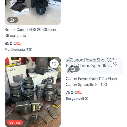
6
Reflex Canon EOS 2000D con
Kit completo
350 €
Manfredonia
(
FG
)
6
Canon PowerShot G12 e Flash
Canon Speedlite EL-100
750 €
Bergamo
(
BG
)
Vetrina