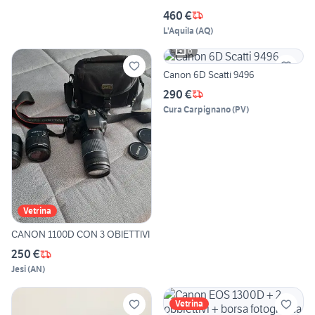
460 €
L'Aquila
(
AQ
)
6
Canon 6D Scatti 9496
290 €
Cura Carpignano
(
PV
)
Vetrina
CANON 1100D CON 3 OBIETTIVI
250 €
Jesi
(
AN
)
Vetrina