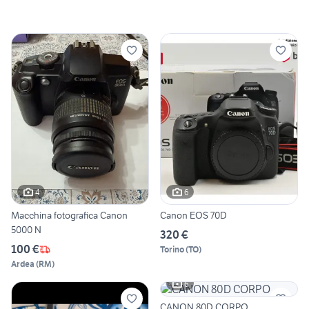
4
6
Macchina fotografica Canon
Canon EOS 70D
5000 N
320 €
100 €
Torino
(
TO
)
Ardea
(
RM
)
6
CANON 80D CORPO