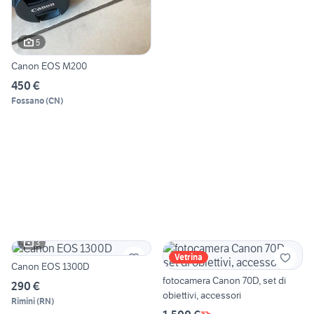
5
Canon EOS M200
450 €
Fossano
(
CN
)
3
Vetrina
Canon EOS 1300D
fotocamera Canon 70D, set di
290 €
obiettivi, accessori
Rimini
(
RN
)