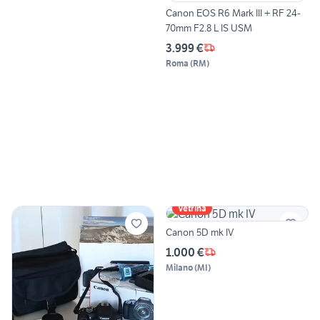
Canon EOS R6 Mark III + RF 24-
70mm F2.8 L IS USM
3.999 €
Roma
(
RM
)
Vetrina
Canon 5D mk IV
1.000 €
Milano
(
MI
)