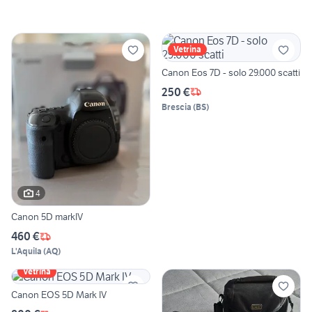
Vetrina
Canon Eos 7D - solo 29.000 scatti
250 €
Brescia
(
BS
)
4
Canon 5D markIV
460 €
L'Aquila
(
AQ
)
Vetrina
Canon EOS 5D Mark IV