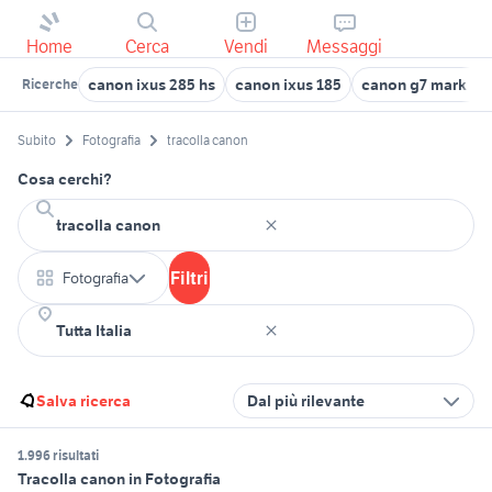
Home
Cerca
Vendi
Messaggi
canon ixus 285 hs
canon ixus 185
canon g7 mark ii
Ricerche
Subito
Fotografia
tracolla canon
Cosa cerchi?
Filtri
Fotografia
Salva ricerca
Dal più rilevante
1.996 risultati
Tracolla canon in Fotografia