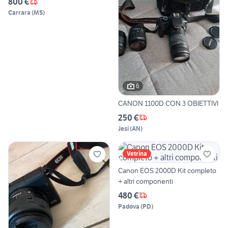
800 €
Carrara
(
MS
)
6
CANON 1100D CON 3 OBIETTIVI
250 €
Jesi
(
AN
)
Vetrina
Canon EOS 2000D Kit completo
+ altri componenti
480 €
Padova
(
PD
)