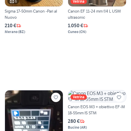
6
Vetrina
Sigma 17-50mm Canon -Pari al
Canon EF 11-24 mm f/4 L USM
Nuovo
ultrasonic
210 €
1.050 €
Merano
(
BZ
)
Cuneo
(
CN
)
Vetrina
Canon EOS M3 + obiettivo EF-M
18-55mm IS STM
280 €
Bucine
(
AR
)