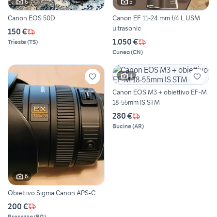
6
5
Canon EOS 50D
Canon EF 11-24 mm f/4 L USM
ultrasonic
150 €
1.050 €
Trieste
(
TS
)
Cuneo
(
CN
)
4
Canon EOS M3 + obiettivo EF-M
18-55mm IS STM
280 €
Bucine
(
AR
)
6
Obiettivo Sigma Canon APS-C
200 €
Presezzo
(
BG
)