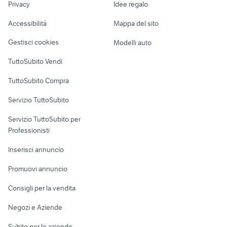
Privacy
Idee regalo
Garage e box
fotocamera sony fotografia Roma
Caravan e Camper
obiettivi canon fd su mirrorless
Accessibilità
Mappa del sito
provincia
Loft, mansarde e
Veicoli commerciali
altro
Gestisci cookies
Modelli auto
Case vacanza
TuttoSubito Vendi
Uffici e Locali
TuttoSubito Compra
commerciali
Servizio TuttoSubito
elettronica
per la casa e la
sports e hobby
Servizio TuttoSubito per
persona
Informatica
Animali
Professionisti
Arredamento e
Console e
Accessori per
Casalinghi
Inserisci annuncio
Videogiochi
animali
Elettrodomestici
Promuovi annuncio
Audio/Video
Musica e Film
Giardino e Fai da te
Consigli per la vendita
Fotografia
Libri e Riviste
Abbigliamento e
Negozi e Aziende
Telefonia
Strumenti Musicali
Accessori
Subito per le aziende