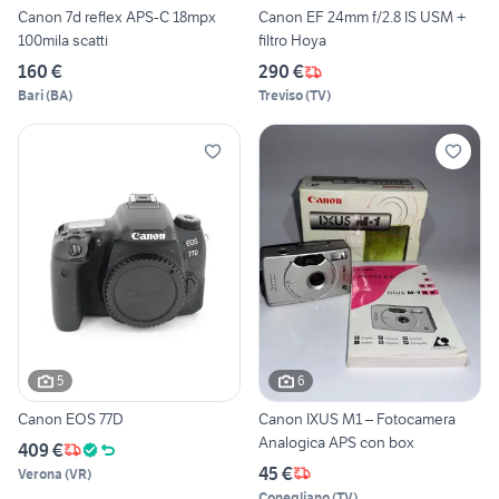
Canon 7d reflex APS-C 18mpx
Canon EF 24mm f/2.8 IS USM +
100mila scatti
filtro Hoya
160 €
290 €
Bari
(
BA
)
Treviso
(
TV
)
5
6
Canon EOS 77D
Canon IXUS M1 – Fotocamera
Analogica APS con box
409 €
45 €
Verona
(
VR
)
Conegliano
(
TV
)