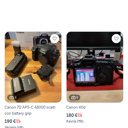
4
6
Canon 7D APS-C 48000 scatti
Canon 40d
con battery grip
180 €
190 €
Favria
(
TO
)
Verona
(
VR
)