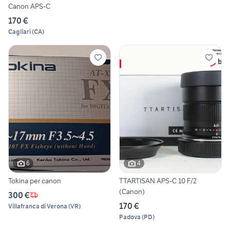
Canon APS-C
170 €
Cagliari
(
CA
)
6
4
Tokina per canon
TTARTISAN APS-C 10 F/2
(Canon)
300 €
170 €
Villafranca di Verona
(
VR
)
Padova
(
PD
)