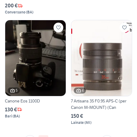
200 €
Conversano
(
BA
)
5
4
Canone Eos 1100D
7 Artisans 35 F0.95 APS-C (per
Canon M-MOUNT) (Can
130 €
150 €
Bari
(
BA
)
Lainate
(
MI
)