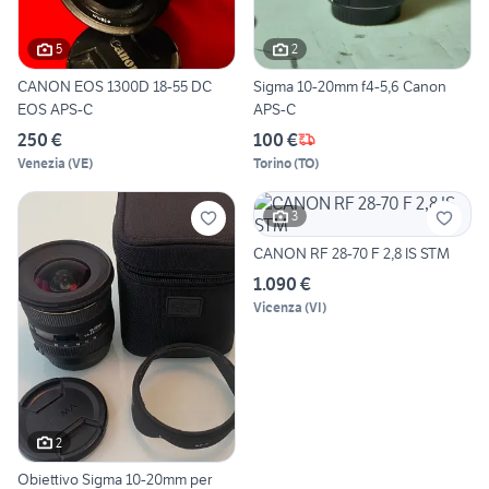
5
2
CANON EOS 1300D 18-55 DC
Sigma 10-20mm f4-5,6 Canon
EOS APS-C
APS-C
250 €
100 €
Venezia
(
VE
)
Torino
(
TO
)
3
CANON RF 28-70 F 2,8 IS STM
1.090 €
Vicenza
(
VI
)
2
Obiettivo Sigma 10-20mm per