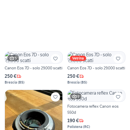
5
Vetrina
Canon Eos 7D - solo 29.000 scatti
Canon Eos 7D - solo 29.000 scatti
250 €
250 €
Brescia
(
BS
)
Brescia
(
BS
)
6
Fotocamera reflex Canon eos
550d
190 €
Polistena
(
RC
)