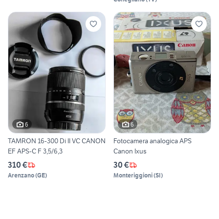
6
6
TAMRON 16-300 Di II VC CANON
Fotocamera analogica APS
EF APS-C F 3,5/6,3
Canon Ixus
310 €
30 €
Arenzano
(
GE
)
Monteriggioni
(
SI
)