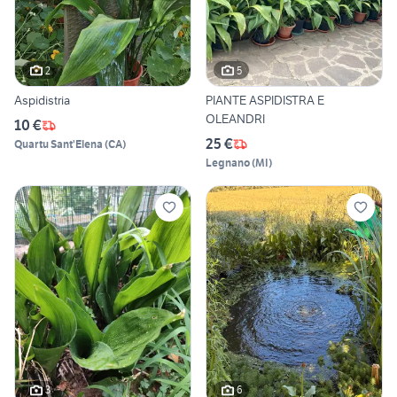
2
5
Aspidistria
PIANTE ASPIDISTRA E
OLEANDRI
10 €
25 €
Quartu Sant'Elena
(
CA
)
Legnano
(
MI
)
3
6