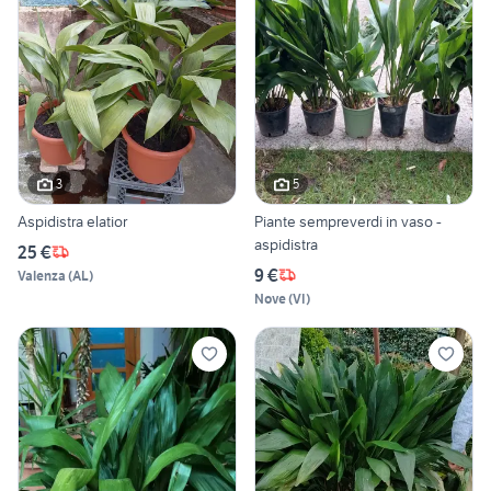
3
5
Aspidistra elatior
Piante sempreverdi in vaso -
aspidistra
25 €
9 €
Valenza
(
AL
)
Nove
(
VI
)