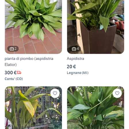
2
4
pianta di piombo (aspidistria
Aspidistra
Elatior)
20 €
300 €
Legnano
(
MI
)
Cantu'
(
CO
)