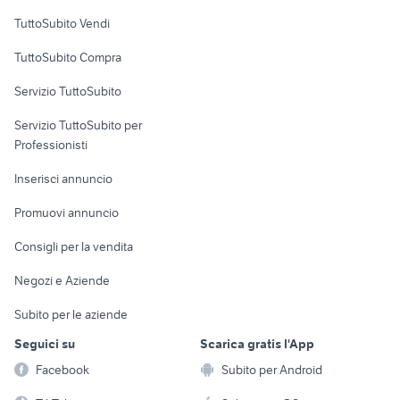
Case vacanza
TuttoSubito Vendi
Uffici e Locali
TuttoSubito Compra
commerciali
Servizio TuttoSubito
elettronica
per la casa e la
sports e hobby
Servizio TuttoSubito per
persona
Informatica
Animali
Professionisti
Arredamento e
Console e
Accessori per
Casalinghi
Inserisci annuncio
Videogiochi
animali
Elettrodomestici
Promuovi annuncio
Audio/Video
Musica e Film
Giardino e Fai da te
Consigli per la vendita
Fotografia
Libri e Riviste
Abbigliamento e
Negozi e Aziende
Telefonia
Strumenti Musicali
Accessori
Subito per le aziende
Sports
Tutto per i bambini
Seguici su
Scarica gratis l'App
Biciclette
Facebook
Subito per Android
Collezionismo