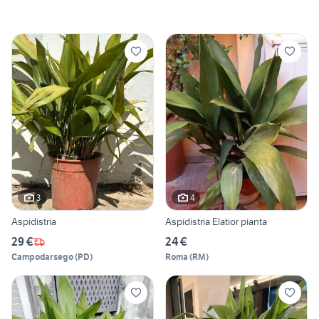
3
4
Aspidistria
Aspidistria Elatior pianta
29 €
24 €
Campodarsego
(
PD
)
Roma
(
RM
)