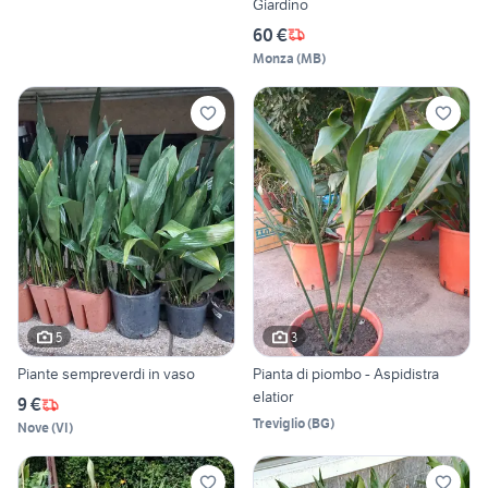
Giardino
60 €
Monza
(
MB
)
5
3
Piante sempreverdi in vaso
Pianta di piombo - Aspidistra
elatior
9 €
Treviglio
(
BG
)
Nove
(
VI
)