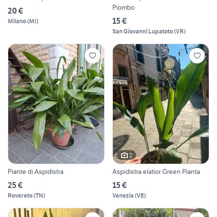
Piombo
20 €
15 €
Milano
(
MI
)
San Giovanni Lupatoto
(
VR
)
2
Piante di Aspidistra
Aspidistra elatior Green Pianta
25 €
15 €
Rovereto
(
TN
)
Venezia
(
VE
)