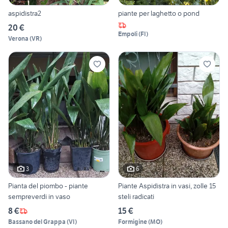
aspidistra2
piante per laghetto o pond
20 €
Empoli
(
FI
)
Verona
(
VR
)
3
6
Pianta del piombo - piante
Piante Aspidistra in vasi, zolle 15
sempreverdi in vaso
steli radicati
8 €
15 €
Bassano del Grappa
(
VI
)
Formigine
(
MO
)