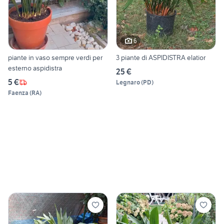
6
piante in vaso sempre verdi per
3 piante di ASPIDISTRA elatior
esterno aspidistra
25 €
5 €
Legnaro
(
PD
)
Faenza
(
RA
)