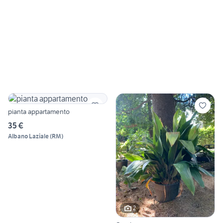
pianta appartamento
35 €
Albano Laziale
(
RM
)
2