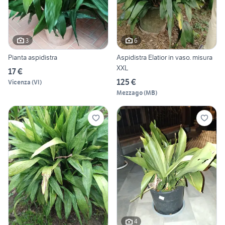
3
6
Pianta aspidistra
Aspidistra Elatior in vaso. misura
XXL
17 €
125 €
Vicenza
(
VI
)
Mezzago
(
MB
)
4