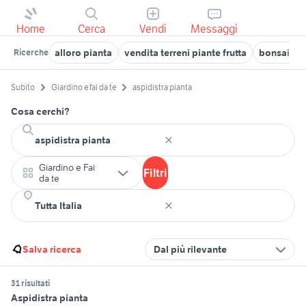
Home
Cerca
Vendi
Messaggi
alloro pianta
vendita terreni piante frutta
bonsai pi
Ricerche
Subito
Giardino e fai da te
aspidistra pianta
Cosa cerchi?
Giardino e Fai
Filtri
da te
Salva ricerca
Dal più rilevante
31 risultati
Aspidistra pianta