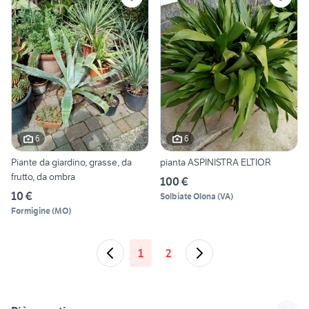
6
6
Piante da giardino, grasse, da
pianta ASPINISTRA ELTIOR
frutto, da ombra
100 €
10 €
Solbiate Olona
(
VA
)
Formigine
(
MO
)
1
2