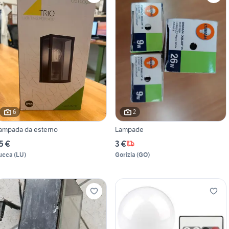
6
2
ampada da esterno
Lampade
5 €
3 €
ucca
(
LU
)
Gorizia
(
GO
)