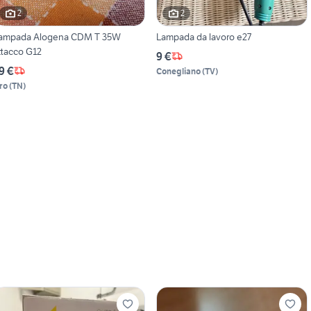
2
2
ampada Alogena CDM T 35W
Lampada da lavoro e27
ttacco G12
9 €
9 €
Conegliano
(
TV
)
ro
(
TN
)