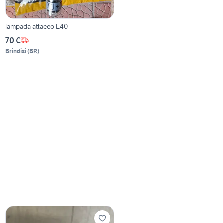
lampada attacco E40
70 €
Brindisi
(
BR
)