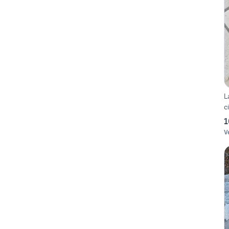
L
c
1
V