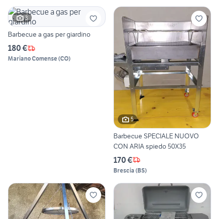
3
Barbecue a gas per giardino
180 €
Mariano Comense
(
CO
)
5
Barbecue SPECIALE NUOVO
CON ARIA spiedo 50X35
170 €
Brescia
(
BS
)