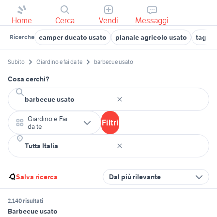
Home
Cerca
Vendi
Messaggi
camper ducato usato
pianale agricolo usato
taglia
Ricerche
Subito
Giardino e fai da te
barbecue usato
Cosa cerchi?
Giardino e Fai
Filtri
da te
Salva ricerca
Dal più rilevante
2.140 risultati
Barbecue usato