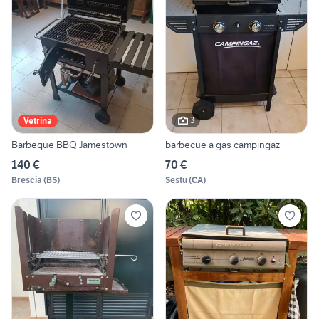
3
Vetrina
Barbeque BBQ Jamestown
barbecue a gas campingaz
140 €
70 €
Brescia
(
BS
)
Sestu
(
CA
)