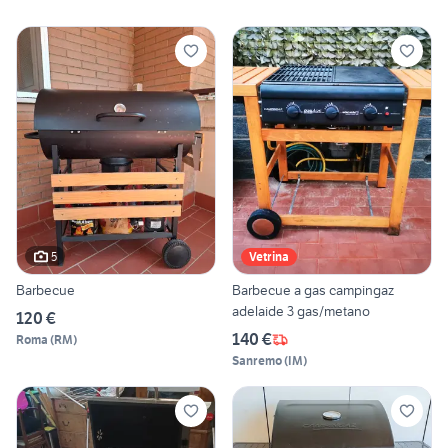
5
Vetrina
Barbecue
Barbecue a gas campingaz
adelaide 3 gas/metano
120 €
140 €
Roma
(
RM
)
Sanremo
(
IM
)