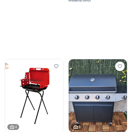
Modena
(
MO
)
4
6