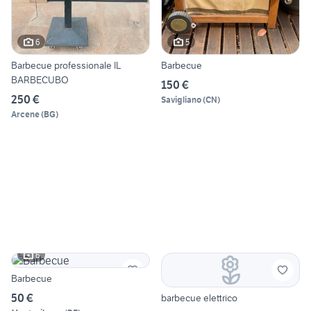
6
5
Barbecue professionale IL
Barbecue
BARBECUBO
150 €
250 €
Savigliano
(
CN
)
Arcene
(
BG
)
6
Barbecue
50 €
barbecue elettrico