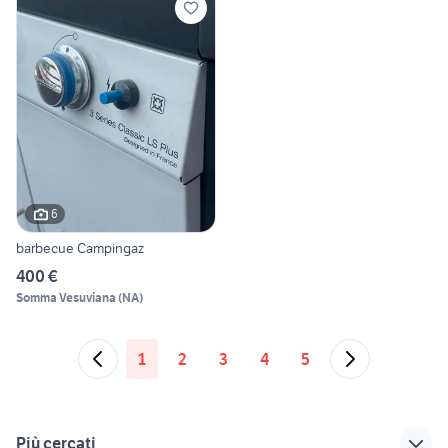
6
barbecue Campingaz
400 €
Somma Vesuviana
(
NA
)
1
2
3
4
5
Più cercati