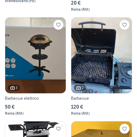
Montesilvano
(
PE
)
20 €
Roma
(
RM
)
3
2
Barbecue elettrico
Barbecue
50 €
120 €
Roma
(
RM
)
Roma
(
RM
)