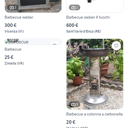
3
2
Barbecue weber
Barbecue weber 4 fuochi
300 €
600 €
Vicenza
(
VI
)
Sant'Ilario d'Enza
(
RE
)
3
Barbecue
25 €
Zimella
(
VR
)
5
Barbecue a colonna a carbonella
20 €