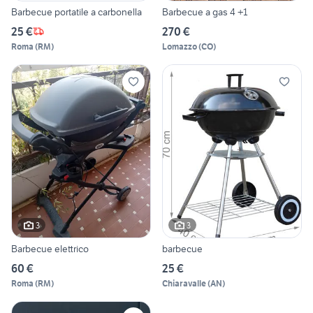
Barbecue portatile a carbonella
Barbecue a gas 4 +1
25 €
270 €
Roma
(
RM
)
Lomazzo
(
CO
)
3
3
Barbecue elettrico
barbecue
60 €
25 €
Roma
(
RM
)
Chiaravalle
(
AN
)