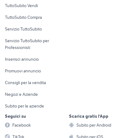
Case vacanza
TuttoSubito Vendi
Uffici e Locali
TuttoSubito Compra
commerciali
Servizio TuttoSubito
elettronica
per la casa e la
sports e hobby
Servizio TuttoSubito per
persona
Informatica
Animali
Professionisti
Arredamento e
Console e
Accessori per
Casalinghi
Inserisci annuncio
Videogiochi
animali
Elettrodomestici
Promuovi annuncio
Audio/Video
Musica e Film
Giardino e Fai da te
Consigli per la vendita
Fotografia
Libri e Riviste
Abbigliamento e
Negozi e Aziende
Telefonia
Strumenti Musicali
Accessori
Subito per le aziende
Sports
Tutto per i bambini
Seguici su
Scarica gratis l'App
Biciclette
Facebook
Subito per Android
Collezionismo
TikTok
Subito per iOS