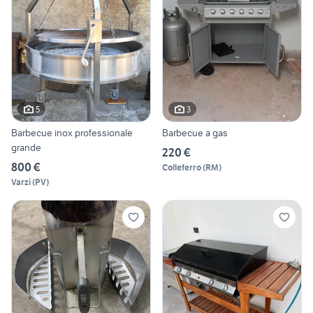
5
3
Barbecue inox professionale
Barbecue a gas
grande
220 €
800 €
Colleferro
(
RM
)
Varzi
(
PV
)