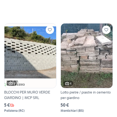
3
4
BLOCCHI PER MURO VERDE
Lotto pietre / piastre in cemento
GIARDINO | MCP SRL
per giardino
5 €
50 €
Polistena
(
RC
)
Montichiari
(
BS
)