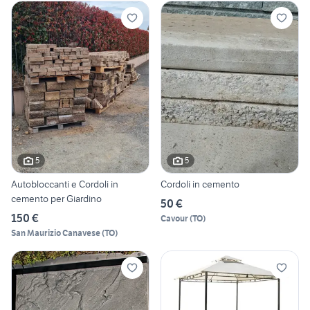
5
5
Autobloccanti e Cordoli in
Cordoli in cemento
cemento per Giardino
50 €
150 €
Cavour
(
TO
)
San Maurizio Canavese
(
TO
)