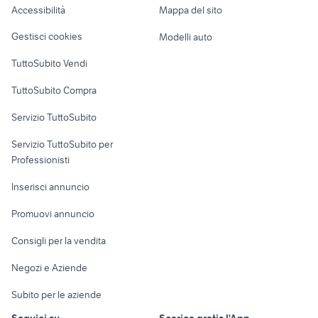
Accessibilità
Mappa del sito
Loft, mansarde e
Veicoli commerciali
altro
Gestisci cookies
Modelli auto
Case vacanza
TuttoSubito Vendi
Uffici e Locali
TuttoSubito Compra
commerciali
Servizio TuttoSubito
elettronica
per la casa e la
sports e hobby
Servizio TuttoSubito per
persona
Informatica
Animali
Professionisti
Arredamento e
Console e
Accessori per
Casalinghi
Inserisci annuncio
Videogiochi
animali
Elettrodomestici
Promuovi annuncio
Audio/Video
Musica e Film
Giardino e Fai da te
Consigli per la vendita
Fotografia
Libri e Riviste
Abbigliamento e
Negozi e Aziende
Telefonia
Strumenti Musicali
Accessori
Subito per le aziende
Sports
Tutto per i bambini
Seguici su
Scarica gratis l'App