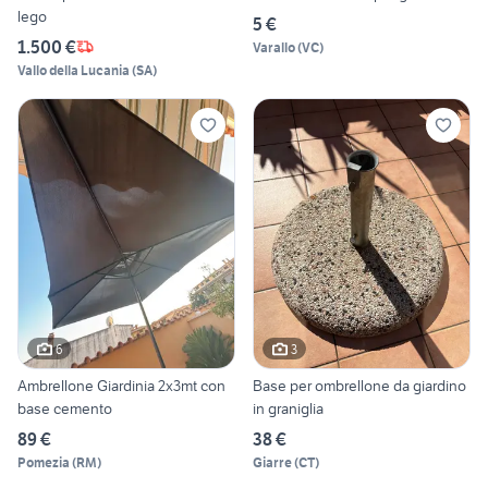
lego
5 €
1.500 €
Varallo
(
VC
)
Vallo della Lucania
(
SA
)
6
3
Ambrellone Giardinia 2x3mt con
Base per ombrellone da giardino
base cemento
in graniglia
89 €
38 €
Pomezia
(
RM
)
Giarre
(
CT
)