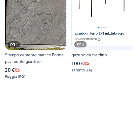
2
5
Stampo cemento matrice Forma
gazebo da giardino
pavimento giardino F
100 €
20 €
Taranto
(
TA
)
Foggia
(
FG
)