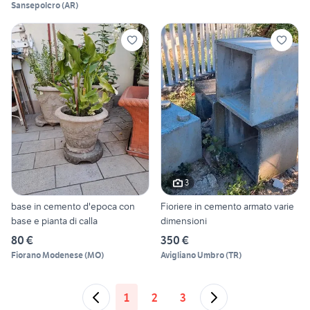
Sansepolcro
(
AR
)
3
base in cemento d'epoca con
Fioriere in cemento armato varie
base e pianta di calla
dimensioni
80 €
350 €
Fiorano Modenese
(
MO
)
Avigliano Umbro
(
TR
)
1
2
3