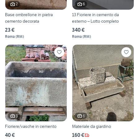
2
6
Base ombrellone in pietra
13 Fioriere in cemento da
cemento decorata
esterno – Lotto completo
23 €
340 €
Roma
(
RM
)
Roma
(
RM
)
3
6
Fioriere/vasche in cemento
Materiale da giardino
40 €
160 €