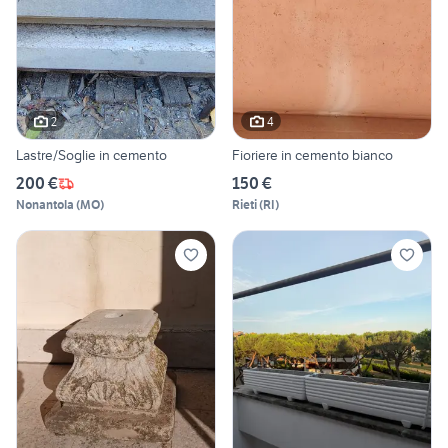
2
4
Lastre/Soglie in cemento
Fioriere in cemento bianco
200 €
150 €
Nonantola
(
MO
)
Rieti
(
RI
)