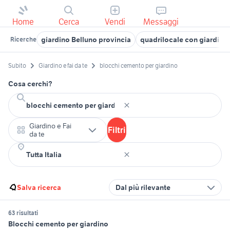
Home
Cerca
Vendi
Messaggi
giardino Belluno provincia
quadrilocale con giardin
Ricerche
Subito
Giardino e fai da te
blocchi cemento per giardino
Cosa cerchi?
Giardino e Fai
Filtri
da te
Salva ricerca
Dal più rilevante
63 risultati
Blocchi cemento per giardino