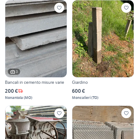
3
Bancali in cemento misure varie
Giardino
200 €
600 €
Nonantola
(
MO
)
Moncalieri
(
TO
)