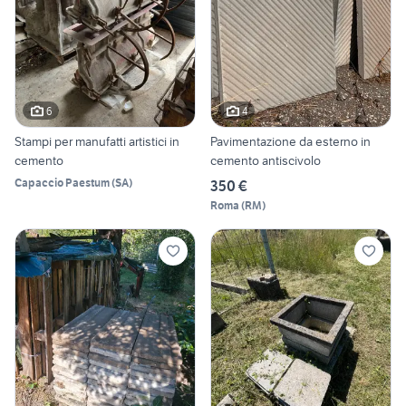
6
4
Stampi per manufatti artistici in
Pavimentazione da esterno in
cemento
cemento antiscivolo
Capaccio Paestum
(
SA
)
350 €
Roma
(
RM
)