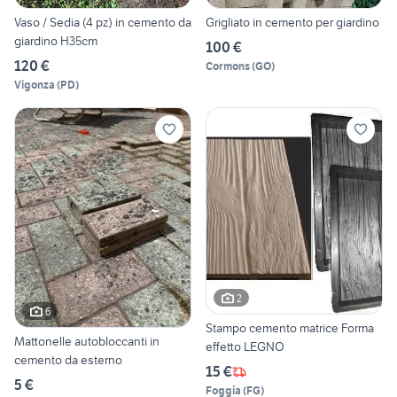
Vaso / Sedia (4 pz) in cemento da
Grigliato in cemento per giardino
giardino H35cm
100 €
120 €
Cormons
(
GO
)
Vigonza
(
PD
)
2
6
Stampo cemento matrice Forma
Mattonelle autobloccanti in
effetto LEGNO
cemento da esterno
15 €
5 €
Foggia
(
FG
)