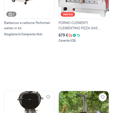
5
Vetrina
Barbecue a carbone Performer
FORNO CLEMENTI
weber in kit
CLEMENTINO PIZZA GAS
LEGNA IBRIDO
Giugliano in Campania
(
NA
)
679 €
Caserta
(
CE
)