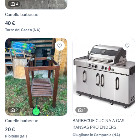
4
Carrello barbecue
40 €
Torre del Greco
(
NA
)
2
2
Carrello barbecue
BARBECUE CUCINA A GAS
KANSAS PRO ENDERS
20 €
Giugliano in Campania
(
NA
)
Pioltello
(
MI
)