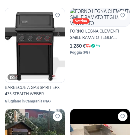
Vetrina
FORNO LEGNA CLEMENTI
SMILE RAMATO TEGLIA
VENTILATO
1.280 €
Foggia
(
FG
)
4
BARBECUE A GAS SPIRIT EPX-
435 STEALTH WEBER
Giugliano in Campania
(
NA
)