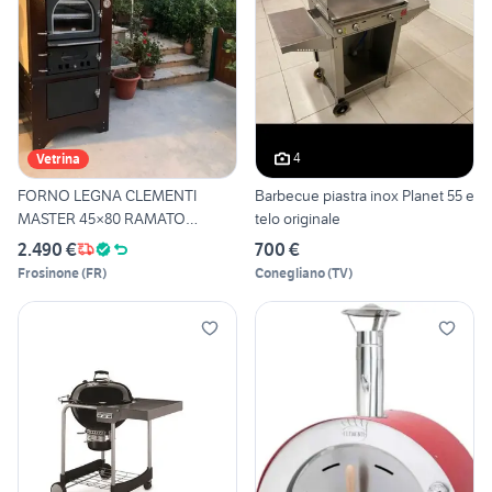
4
Vetrina
FORNO LEGNA CLEMENTI
Barbecue piastra inox Planet 55 e
MASTER 45×80 RAMATO
telo originale
TEGLIA
2.490 €
700 €
Frosinone
(
FR
)
Conegliano
(
TV
)