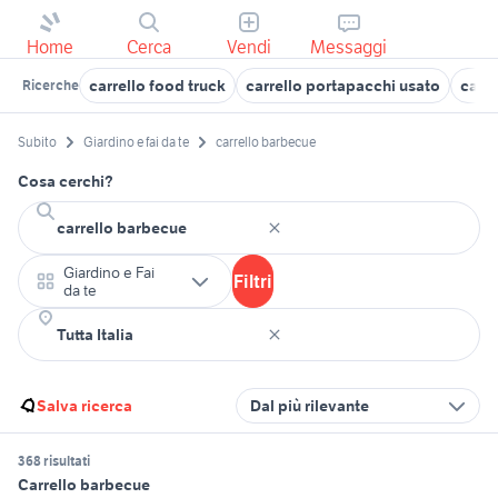
Home
Cerca
Vendi
Messaggi
carrello food truck
carrello portapacchi usato
carre
Ricerche
Subito
Giardino e fai da te
carrello barbecue
Cosa cerchi?
Giardino e Fai
Filtri
da te
Salva ricerca
Dal più rilevante
368 risultati
Carrello barbecue