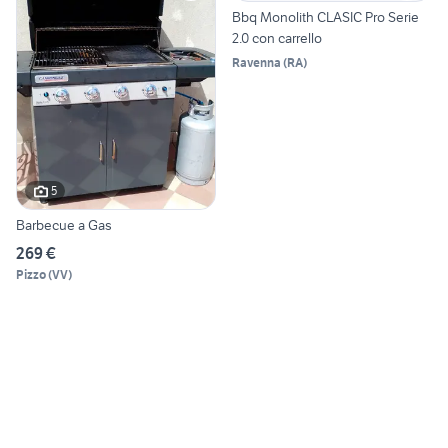
Bbq Monolith CLASIC Pro Serie
2.0 con carrello
Ravenna
(
RA
)
5
Barbecue a Gas
269 €
Pizzo
(
VV
)