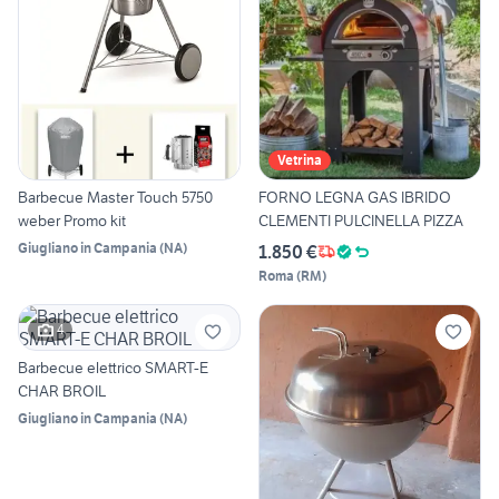
Vetrina
Barbecue Master Touch 5750
FORNO LEGNA GAS IBRIDO
weber Promo kit
CLEMENTI PULCINELLA PIZZA
Giugliano in Campania
(
NA
)
1.850 €
Roma
(
RM
)
4
Barbecue elettrico SMART-E
CHAR BROIL
Giugliano in Campania
(
NA
)