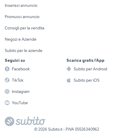
Console e
Accessori per
Casalinghi
Inserisci annuncio
Videogiochi
animali
Elettrodomestici
Promuovi annuncio
Audio/Video
Musica e Film
Giardino e Fai da te
Consigli per la vendita
Fotografia
Libri e Riviste
Abbigliamento e
Negozi e Aziende
Telefonia
Strumenti Musicali
Accessori
Subito per le aziende
Sports
Tutto per i bambini
Seguici su
Scarica gratis l'App
Biciclette
Facebook
Subito per Android
Collezionismo
TikTok
Subito per iOS
Instagram
YouTube
©
2026
Subito.it - P.IVA 05526340962