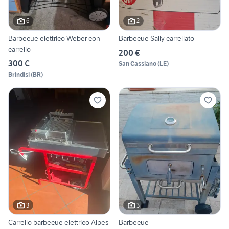
6
2
Barbecue elettrico Weber con
Barbecue Sally carrellato
carrello
200 €
300 €
San Cassiano
(
LE
)
Brindisi
(
BR
)
3
3
Carrello barbecue elettrico Alpes
Barbecue