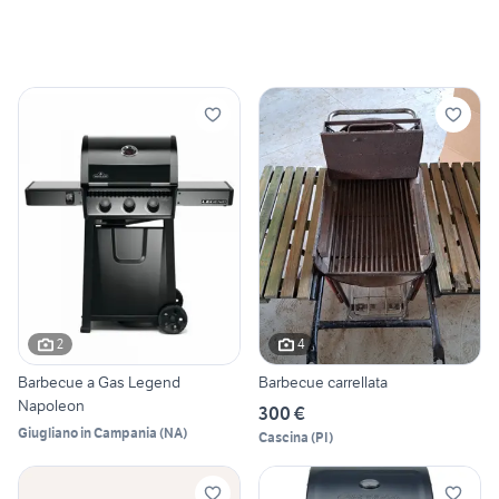
2
4
Barbecue a Gas Legend
Barbecue carrellata
Napoleon
300 €
Giugliano in Campania
(
NA
)
Cascina
(
PI
)