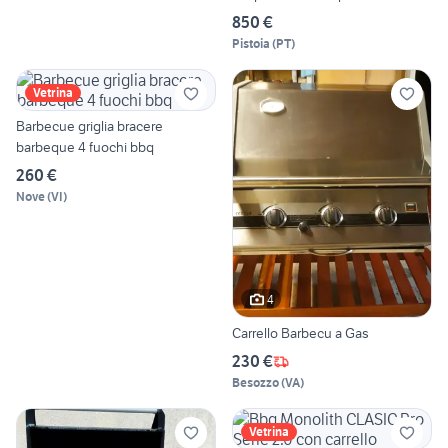
850 €
Pistoia
(
PT
)
Vetrina
Barbecue griglia bracere
barbeque 4 fuochi bbq
260 €
Nove
(
VI
)
4
Carrello Barbecu a Gas
230 €
Besozzo
(
VA
)
Vetrina