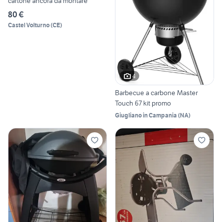
cartone ancora da montare
80 €
Castel Volturno
(
CE
)
4
Barbecue a carbone Master
Touch 67 kit promo
Giugliano in Campania
(
NA
)