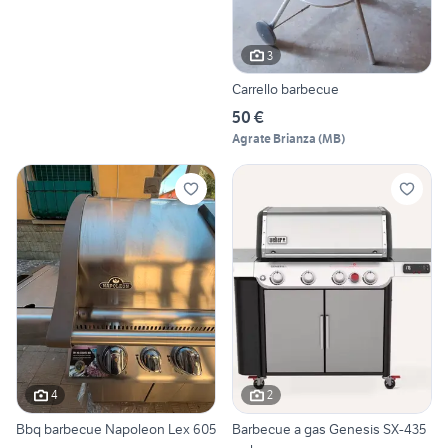
3
Carrello barbecue
50 €
Agrate Brianza
(
MB
)
4
2
Bbq barbecue Napoleon Lex 605
Barbecue a gas Genesis SX-435