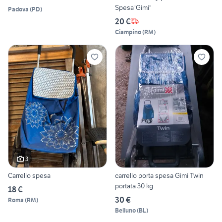
Spesa"Gimi"
Padova
(
PD
)
20 €
Ciampino
(
RM
)
3
Carrello spesa
carrello porta spesa Gimi Twin
portata 30 kg
18 €
30 €
Roma
(
RM
)
Belluno
(
BL
)