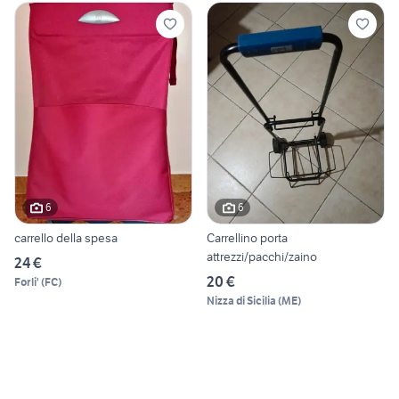
6
6
carrello della spesa
Carrellino porta
attrezzi/pacchi/zaino
24 €
20 €
Forli'
(
FC
)
Nizza di Sicilia
(
ME
)