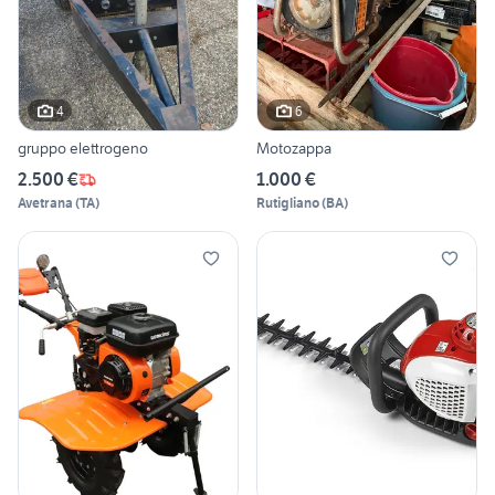
4
6
gruppo elettrogeno
Motozappa
2.500 €
1.000 €
Avetrana
(
TA
)
Rutigliano
(
BA
)