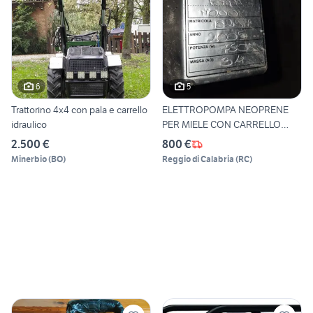
6
5
Trattorino 4x4 con pala e carrello
ELETTROPOMPA NEOPRENE
idraulico
PER MIELE CON CARRELLO
VERNI
2.500 €
800 €
Minerbio
(
BO
)
Reggio di Calabria
(
RC
)