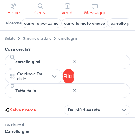
Home
Cerca
Vendi
Messaggi
carrello per zaino
carrello moto chiuso
carrello po
Ricerche
Subito
Giardino e fai da te
carrello gimi
Cosa cerchi?
Giardino e Fai
Filtri
da te
Salva ricerca
Dal più rilevante
107 risultati
Carrello gimi