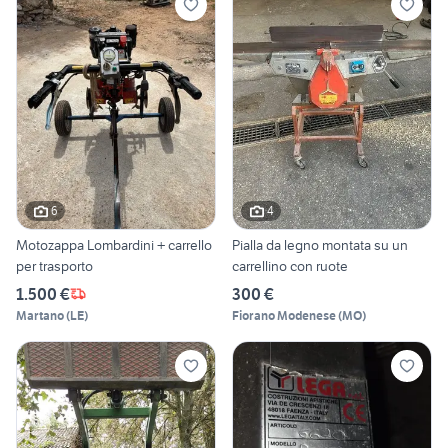
6
4
Motozappa Lombardini + carrello
Pialla da legno montata su un
per trasporto
carrellino con ruote
1.500 €
300 €
Martano
(
LE
)
Fiorano Modenese
(
MO
)