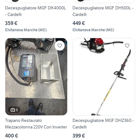
Decespugliatore MGF DK4000L
Decespugliatore MGF DH500L -
- Cardelli
Cardelli
359 €
449 €
Civitanova Marche
(
MC
)
Civitanova Marche
(
MC
)
6
Trapano Restaurato
Decespugliatore MGF DHZ360 -
Mezzacolonna 220V Con Inverter
Cardelli
400 €
399 €