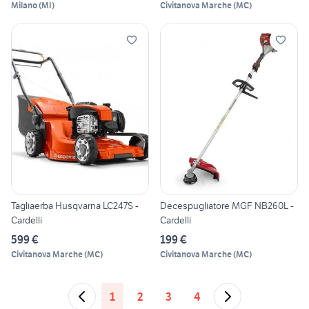
Milano
(
MI
)
Civitanova Marche
(
MC
)
Tagliaerba Husqvarna LC247S -
Decespugliatore MGF NB260L -
Cardelli
Cardelli
599 €
199 €
Civitanova Marche
(
MC
)
Civitanova Marche
(
MC
)
1
2
3
4