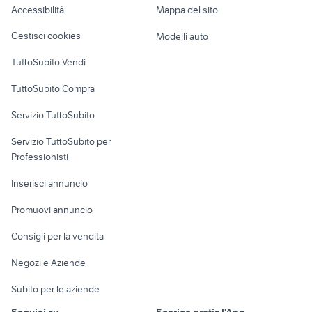
Accessibilità
Mappa del sito
Loft, mansarde e
giardino Borgosesia
gazebo onda
Veicoli commerciali
altro
Gestisci cookies
Modelli auto
sedie sdraio da giardino
piante ombreggianti
Case vacanza
TuttoSubito Vendi
Uffici e Locali
TuttoSubito Compra
commerciali
Servizio TuttoSubito
elettronica
per la casa e la
sports e hobby
Servizio TuttoSubito per
persona
Informatica
Animali
Professionisti
Arredamento e
Console e
Accessori per
Casalinghi
Inserisci annuncio
Videogiochi
animali
Elettrodomestici
Promuovi annuncio
Audio/Video
Musica e Film
Giardino e Fai da te
Consigli per la vendita
Fotografia
Libri e Riviste
Abbigliamento e
Negozi e Aziende
Telefonia
Strumenti Musicali
Accessori
Subito per le aziende
Sports
Tutto per i bambini
Seguici su
Scarica gratis l'App