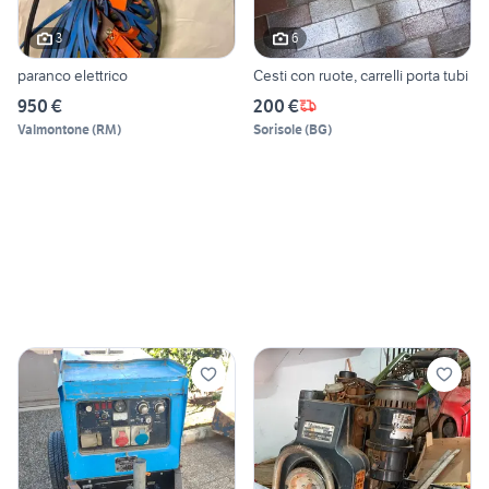
3
6
paranco elettrico
Cesti con ruote, carrelli porta tubi
950 €
200 €
Valmontone
(
RM
)
Sorisole
(
BG
)