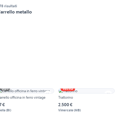
78 risultati
arrello metallo
6
Vetrina
arrello officina in ferro vintage
Trattorino
7 €
2.500 €
iella
(
BI
)
Vimercate
(
MB
)