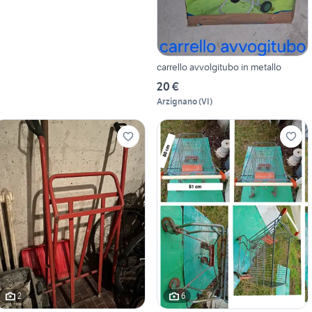
carrello avvolgitubo in metallo
20 €
Arzignano
(
VI
)
2
6