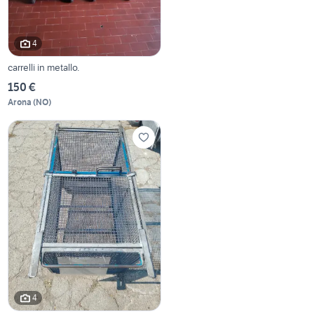
4
carrelli in metallo.
150 €
Arona
(
NO
)
4