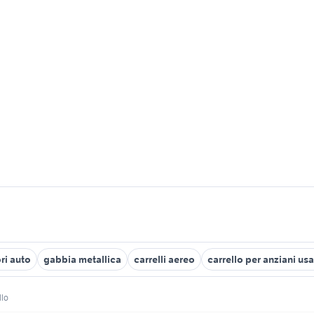
ri auto
gabbia metallica
carrelli aereo
carrello per anziani us
llo