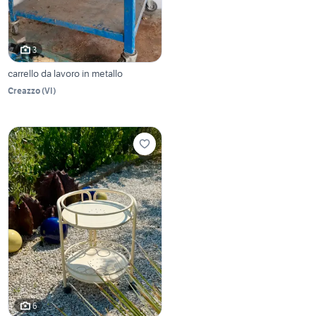
3
carrello da lavoro in metallo
Creazzo
(
VI
)
6