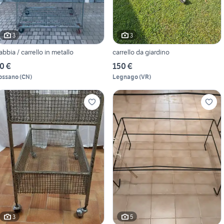
3
3
abbia / carrello in metallo
carrello da giardino
0 €
150 €
ossano
(
CN
)
Legnago
(
VR
)
3
5