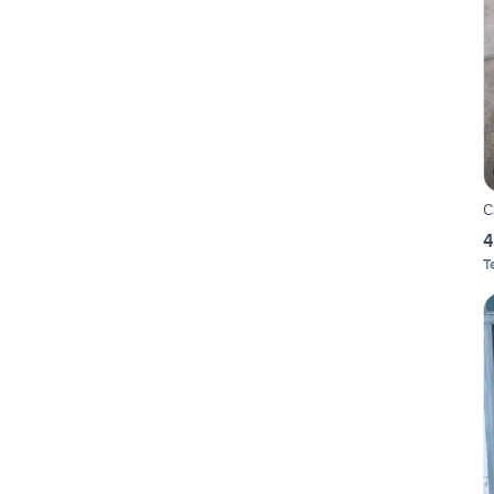
C
4
T