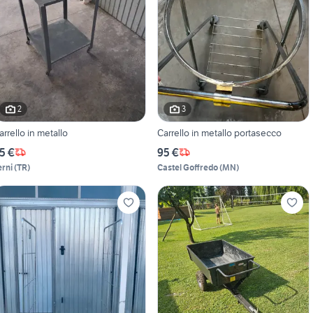
2
3
arrello in metallo
Carrello in metallo portasecco
5 €
95 €
erni
(
TR
)
Castel Goffredo
(
MN
)