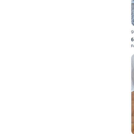
g
6
F