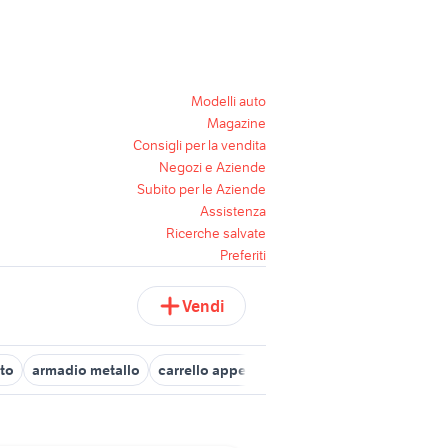
Modelli auto
Magazine
Consigli per la vendita
Negozi e Aziende
Subito per le Aziende
Assistenza
Ricerche salvate
Preferiti
Vendi
ato
armadio metallo
carrello appendice usato brescia
carrello