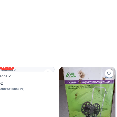
Vetrina
ancello
 €
ontebelluna
(
TV
)