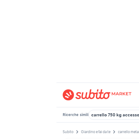
carrello 750 kg accesso
Ricerche
simili
Subito
Giardino e fai da te
carrello meta