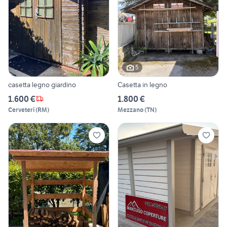
5
casetta legno giardino
Casetta in legno
1.600 €
1.800 €
Cerveteri
(
RM
)
Mezzano
(
TN
)