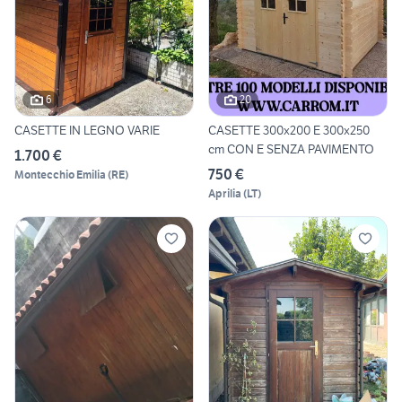
6
20
CASETTE IN LEGNO VARIE
CASETTE 300x200 E 300x250
cm CON E SENZA PAVIMENTO
1.700 €
750 €
Montecchio Emilia
(
RE
)
Aprilia
(
LT
)