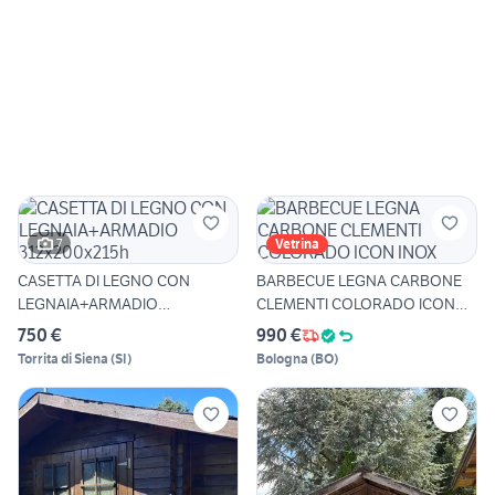
7
Vetrina
CASETTA DI LEGNO CON
BARBECUE LEGNA CARBONE
LEGNAIA+ARMADIO
CLEMENTI COLORADO ICON
312x200x215h
INOX
750 €
990 €
Torrita di Siena
(
SI
)
Bologna
(
BO
)