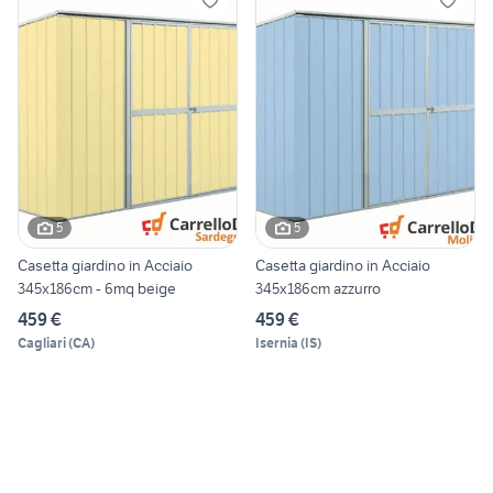
5
5
Casetta giardino in Acciaio
Casetta giardino in Acciaio
345x186cm - 6mq beige
345x186cm azzurro
459 €
459 €
Cagliari
(
CA
)
Isernia
(
IS
)