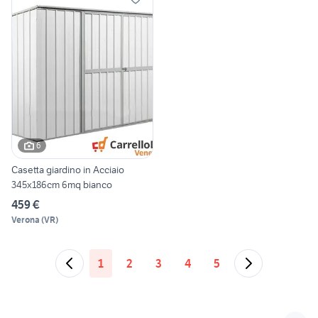
6
Casetta giardino in Acciaio
345x186cm 6mq bianco
459 €
Verona
(
VR
)
1
2
3
4
5