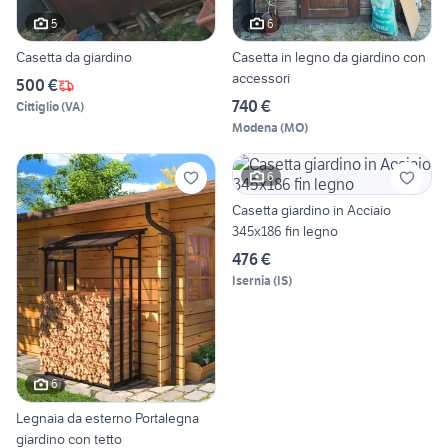
5
6
Casetta da giardino
Casetta in legno da giardino con
accessori
500 €
740 €
Cittiglio
(
VA
)
Modena
(
MO
)
6
Casetta giardino in Acciaio
345x186 fin legno
476 €
Isernia
(
IS
)
6
Legnaia da esterno Portalegna
giardino con tetto