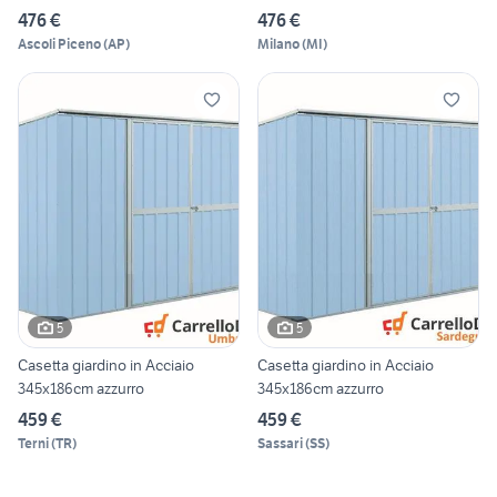
476 €
476 €
Ascoli Piceno
(
AP
)
Milano
(
MI
)
5
5
Casetta giardino in Acciaio
Casetta giardino in Acciaio
345x186cm azzurro
345x186cm azzurro
459 €
459 €
Terni
(
TR
)
Sassari
(
SS
)