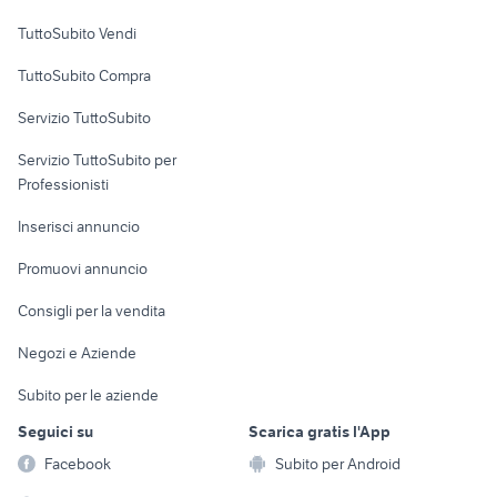
Case vacanza
TuttoSubito Vendi
Uffici e Locali
TuttoSubito Compra
commerciali
Servizio TuttoSubito
elettronica
per la casa e la
sports e hobby
Servizio TuttoSubito per
persona
Informatica
Animali
Professionisti
Arredamento e
Console e
Accessori per
Casalinghi
Inserisci annuncio
Videogiochi
animali
Elettrodomestici
Promuovi annuncio
Audio/Video
Musica e Film
Giardino e Fai da te
Consigli per la vendita
Fotografia
Libri e Riviste
Abbigliamento e
Negozi e Aziende
Telefonia
Strumenti Musicali
Accessori
Subito per le aziende
Sports
Tutto per i bambini
Seguici su
Scarica gratis l'App
Biciclette
Facebook
Subito per Android
Collezionismo