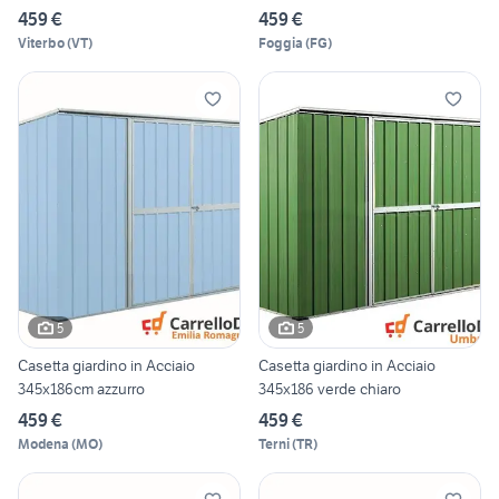
459 €
459 €
Viterbo
(
VT
)
Foggia
(
FG
)
5
5
Casetta giardino in Acciaio
Casetta giardino in Acciaio
345x186cm azzurro
345x186 verde chiaro
459 €
459 €
Modena
(
MO
)
Terni
(
TR
)