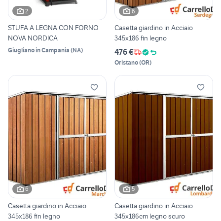
2
6
STUFA A LEGNA CON FORNO
Casetta giardino in Acciaio
NOVA NORDICA
345x186 fin legno
Giugliano in Campania
(
NA
)
476 €
Oristano
(
OR
)
6
5
Casetta giardino in Acciaio
Casetta giardino in Acciaio
345x186 fin legno
345x186cm legno scuro