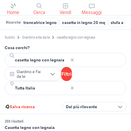
Home
Cerca
Vendi
Messaggi
troncatrice legno
casetta in legno 20 mq
stufa a le
Ricerche
Subito
Giardino e fai da te
casetta legno con legnaia
Cosa cerchi?
Giardino e Fai
Filtri
da te
Salva ricerca
Dal più rilevante
203 risultati
Casetta legno con legnaia