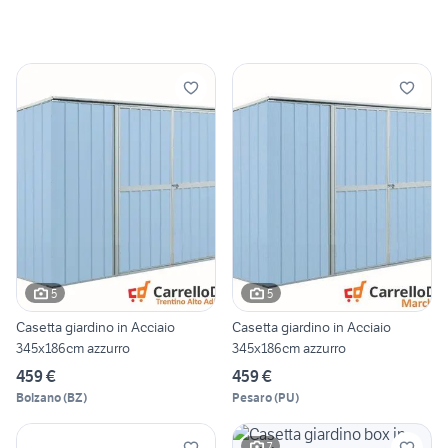
5
5
Casetta giardino in Acciaio
Casetta giardino in Acciaio
345x186cm azzurro
345x186cm azzurro
459 €
459 €
Bolzano
(
BZ
)
Pesaro
(
PU
)
7