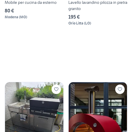
Mobile per cucina da esterno
Lavello lavandino pilozza in pietra
granito
80 €
195 €
Modena
(
MO
)
Orio Litta
(
LO
)