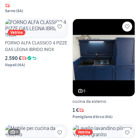
Sarno
(
SA
)
Vetrina
FORNO ALFA CLASSICO 4 PIZZE
GAS LEGNA IBRIDO INOX
2.590 €
Napoli
(
NA
)
6
cucina da esterno
1 €
Pomigliano d'Arco
(
NA
)
3
Vetrina