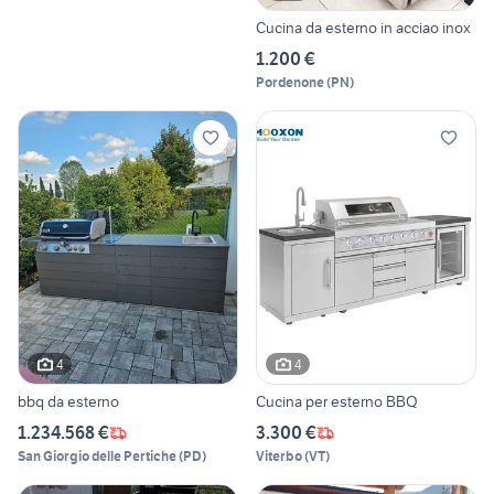
Cucina da esterno in acciao inox
1.200 €
Pordenone
(
PN
)
4
4
bbq da esterno
Cucina per esterno BBQ
1.234.568 €
3.300 €
San Giorgio delle Pertiche
(
PD
)
Viterbo
(
VT
)