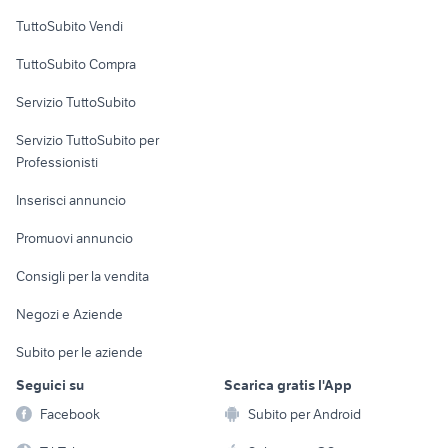
Case vacanza
TuttoSubito Vendi
Uffici e Locali
TuttoSubito Compra
commerciali
Servizio TuttoSubito
elettronica
per la casa e la
sports e hobby
Servizio TuttoSubito per
persona
Informatica
Animali
Professionisti
Arredamento e
Console e
Accessori per
Casalinghi
Inserisci annuncio
Videogiochi
animali
Elettrodomestici
Promuovi annuncio
Audio/Video
Musica e Film
Giardino e Fai da te
Consigli per la vendita
Fotografia
Libri e Riviste
Abbigliamento e
Negozi e Aziende
Telefonia
Strumenti Musicali
Accessori
Subito per le aziende
Sports
Tutto per i bambini
Seguici su
Scarica gratis l'App
Biciclette
Facebook
Subito per Android
Collezionismo