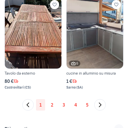
6
Tavolo da esterno
cucine in alluminio su misura
80 €
1 €
Castrovillari
(
CS
)
Sarno
(
SA
)
1
2
3
4
5