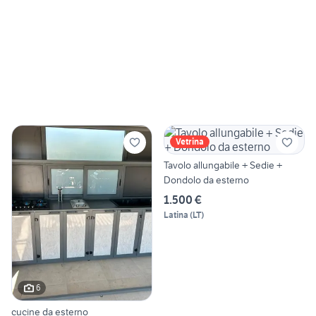
Vetrina
Tavolo allungabile + Sedie +
Dondolo da esterno
1.500 €
Latina
(
LT
)
6
cucine da esterno