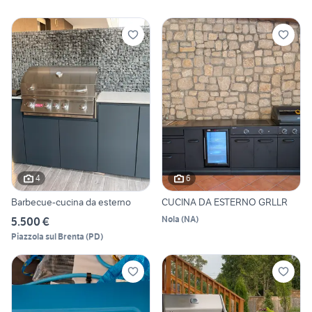
4
6
Barbecue-cucina da esterno
CUCINA DA ESTERNO GRLLR
Nola
(
NA
)
5.500 €
Piazzola sul Brenta
(
PD
)