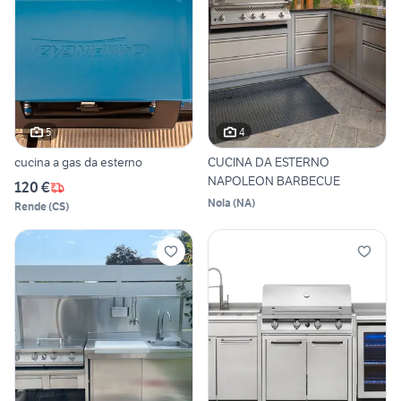
5
4
cucina a gas da esterno
CUCINA DA ESTERNO
NAPOLEON BARBECUE
120 €
Nola
(
NA
)
Rende
(
CS
)