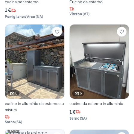
cucina per esterno
Cucine da esterno
1 €
Viterbo
(
VT
)
Pomigliano d'Arco
(
NA
)
6
6
cucine in alluminio da esterno su
cucine da esterno in alluminio
misura
1 €
Sarno
(
SA
)
Sarno
(
SA
)
6