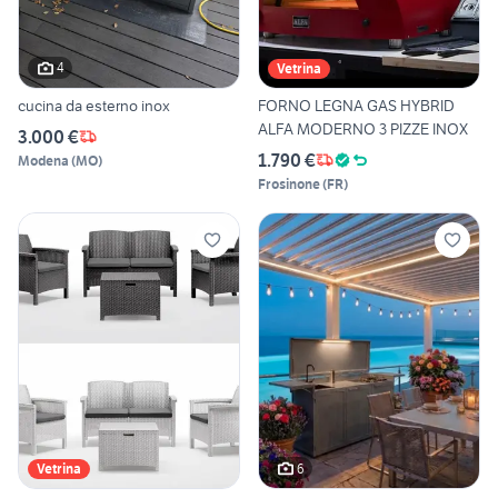
4
Vetrina
cucina da esterno inox
FORNO LEGNA GAS HYBRID
ALFA MODERNO 3 PIZZE INOX
3.000 €
1.790 €
Modena
(
MO
)
Frosinone
(
FR
)
6
Vetrina