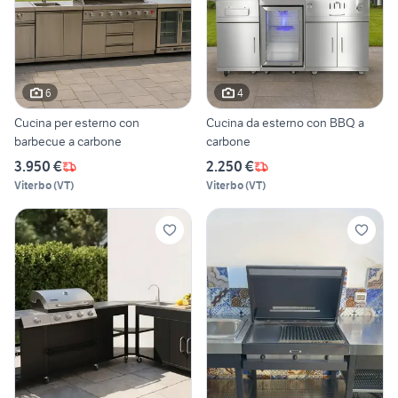
6
4
Cucina per esterno con
Cucina da esterno con BBQ a
barbecue a carbone
carbone
3.950 €
2.250 €
Viterbo
(
VT
)
Viterbo
(
VT
)