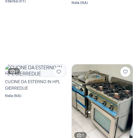
Viterbo
(
VT
)
Nola
(
NA
)
4
CUCINE DA ESTERNO IN HPL
GIERREDUE
Nola
(
NA
)
6