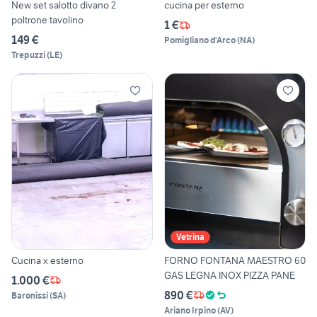
New set salotto divano 2
cucina per esterno
poltrone tavolino
1 €
149 €
Pomigliano d'Arco
(
NA
)
Trepuzzi
(
LE
)
Vetrina
Cucina x esterno
FORNO FONTANA MAESTRO 60
GAS LEGNA INOX PIZZA PANE
1.000 €
890 €
Baronissi
(
SA
)
Ariano Irpino
(
AV
)