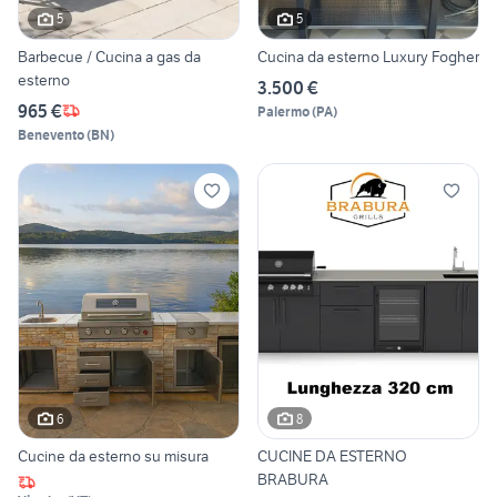
5
5
Barbecue / Cucina a gas da
Cucina da esterno Luxury Fogher
esterno
3.500 €
965 €
Palermo
(
PA
)
Benevento
(
BN
)
6
8
Cucine da esterno su misura
CUCINE DA ESTERNO
BRABURA