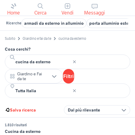
Home
Cerca
Vendi
Messaggi
armadi da esterno in alluminio
porta alluminio estern
Ricerche
Subito
Giardino e fai da te
cucina da esterno
Cosa cerchi?
Giardino e Fai
Filtri
da te
Salva ricerca
Dal più rilevante
1.810 risultati
Cucina da esterno