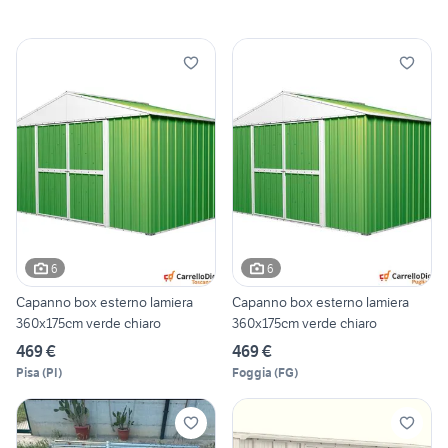
6
6
Capanno box esterno lamiera
Capanno box esterno lamiera
360x175cm verde chiaro
360x175cm verde chiaro
469 €
469 €
Pisa
(
PI
)
Foggia
(
FG
)