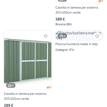
Casetta in lamiera per esterno
307x100cm verde
389 €
Brescia
(
BS
)
4
Piscina fuoriterra made in Italy
Codogne'
(
TV
)
5
Casetta in lamiera per esterno
307x100cm verde
389 €