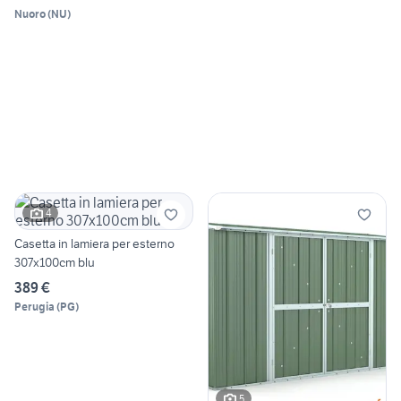
Nuoro
(
NU
)
4
Casetta in lamiera per esterno
307x100cm blu
389 €
Perugia
(
PG
)
5