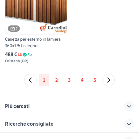
7
Casetta per esterno in lamiera
360x175 fin legno
488 €
Oristano
(
OR
)
1
2
3
4
5
Più cercati
Correlati
Richerche simili
Suggerimenti
Ricerche consigliate
termometro da
idromassaggio
sega festool
esterno
esterno
banco fresa
gazebo in lazio
sega circolare per