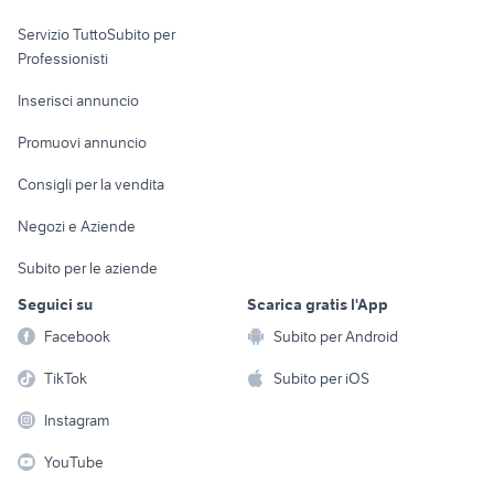
elettronica
per la casa e la
sports e hobby
Servizio TuttoSubito per
persona
Informatica
Animali
Professionisti
Arredamento e
Console e
Accessori per
Casalinghi
Inserisci annuncio
Videogiochi
animali
Elettrodomestici
Promuovi annuncio
Audio/Video
Musica e Film
Giardino e Fai da te
Consigli per la vendita
Fotografia
Libri e Riviste
Abbigliamento e
Negozi e Aziende
Telefonia
Strumenti Musicali
Accessori
Subito per le aziende
Sports
Tutto per i bambini
Seguici su
Scarica gratis l'App
Biciclette
Facebook
Subito per Android
Collezionismo
TikTok
Subito per iOS
Instagram
YouTube