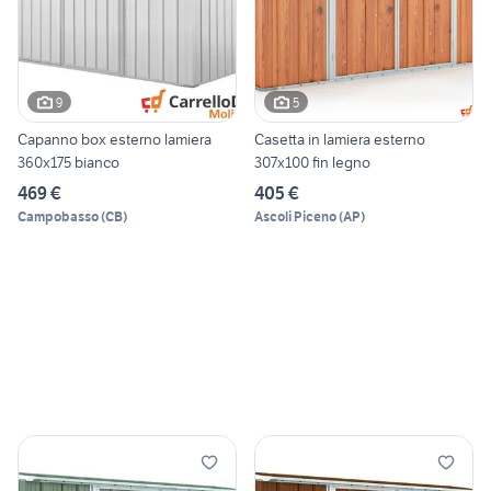
9
5
Capanno box esterno lamiera
Casetta in lamiera esterno
360x175 bianco
307x100 fin legno
469 €
405 €
Campobasso
(
CB
)
Ascoli Piceno
(
AP
)