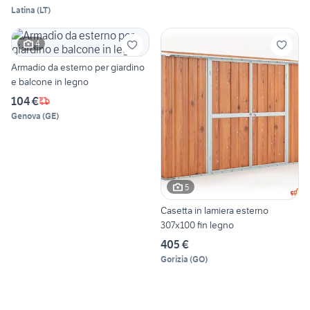
Latina
(
LT
)
4
Armadio da esterno per giardino
e balcone in legno
104 €
Genova
(
GE
)
5
Casetta in lamiera esterno
307x100 fin legno
405 €
Gorizia
(
GO
)