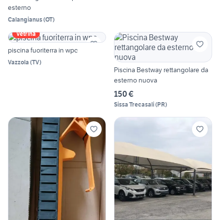
esterno
Calangianus
(
OT
)
Vetrina
piscina fuoriterra in wpc
Vazzola
(
TV
)
Piscina Bestway rettangolare da
esterno nuova
150 €
Sissa Trecasali
(
PR
)