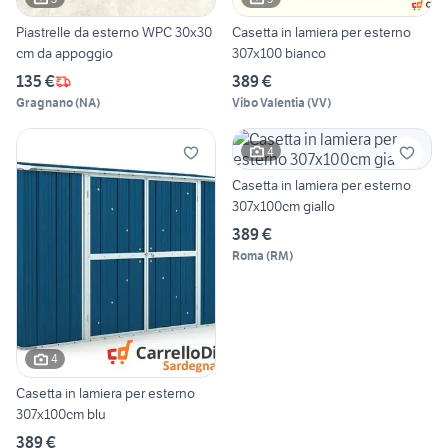
Piastrelle da esterno WPC 30x30
Casetta in lamiera per esterno
cm da appoggio
307x100 bianco
135 €
389 €
Gragnano
(
NA
)
Vibo Valentia
(
VV
)
4
Casetta in lamiera per esterno
307x100cm giallo
389 €
Roma
(
RM
)
4
Casetta in lamiera per esterno
307x100cm blu
389 €