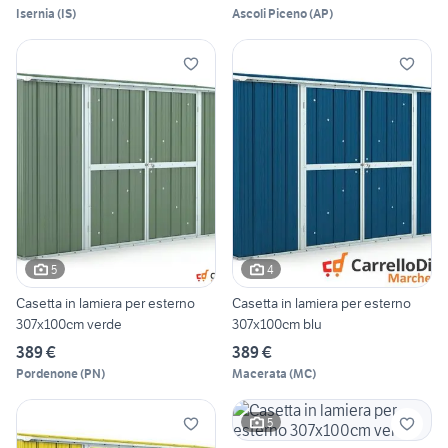
Isernia
(
IS
)
Ascoli Piceno
(
AP
)
5
4
Casetta in lamiera per esterno
Casetta in lamiera per esterno
307x100cm verde
307x100cm blu
389 €
389 €
Pordenone
(
PN
)
Macerata
(
MC
)
5