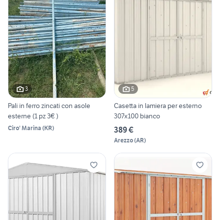
3
5
Pali in ferro zincati con asole
Casetta in lamiera per esterno
esterne (1 pz 3€ )
307x100 bianco
Ciro' Marina
(
KR
)
389 €
Arezzo
(
AR
)