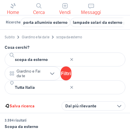
Home
Cerca
Vendi
Messaggi
porta alluminio esterno
lampade solari da esterno pot
Ricerche
Subito
Giardino e fai da te
scopa da esterno
Cosa cerchi?
Giardino e Fai
Filtri
da te
Salva ricerca
Dal più rilevante
3.594 risultati
Scopa da esterno