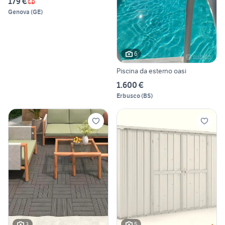
179 €
Genova
(
GE
)
6
Piscina da esterno oasi
1.600 €
Erbusco
(
BS
)
3
5