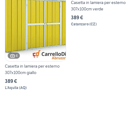
Casetta in lamiera per esterno
307x100cm verde
389 €
Catanzaro
(
CZ
)
4
Casetta in lamiera per esterno
307x100cm giallo
389 €
L'Aquila
(
AQ
)