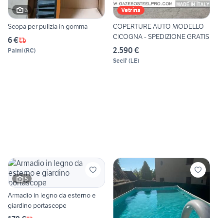
3
Vetrina
Scopa per pulizia in gomma
COPERTURE AUTO MODELLO
CICOGNA - SPEDIZIONE GRATIS
6 €
2.590 €
Palmi
(
RC
)
Secli'
(
LE
)
5
Armadio in legno da esterno e
giardino portascope