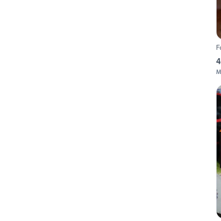
F
4
M