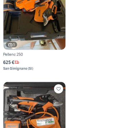
5
Pellenc 250
625 €
San Gimignano
(
SI
)