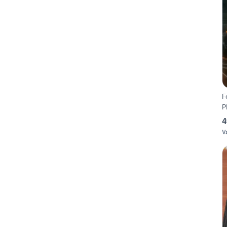
F
P
4
V