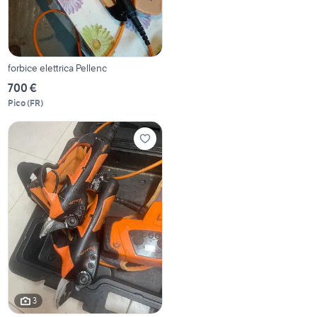
forbice elettrica Pellenc
700 €
Pico
(
FR
)
3