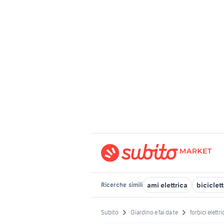
ami elettrica
biciclet
Ricerche
simili
Subito
Giardino e fai da te
forbici elettr