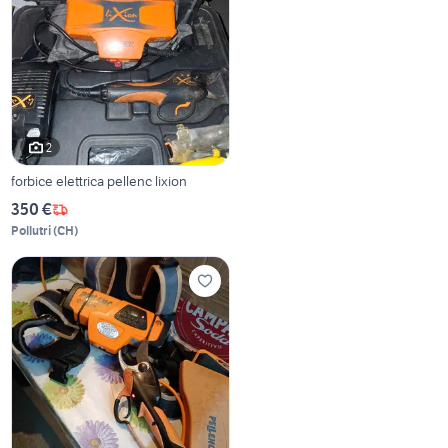
2
forbice elettrica pellenc lixion
350 €
Pollutri
(
CH
)