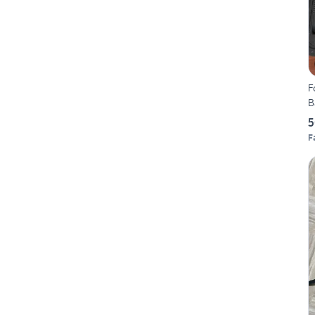
F
B
5
F