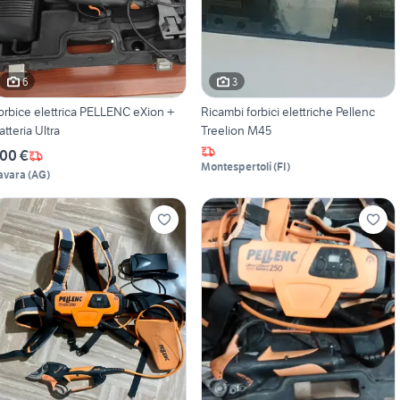
6
3
orbice elettrica PELLENC eXion +
Ricambi forbici elettriche Pellenc
atteria Ultra
Treelion M45
00 €
Montespertoli
(
FI
)
avara
(
AG
)