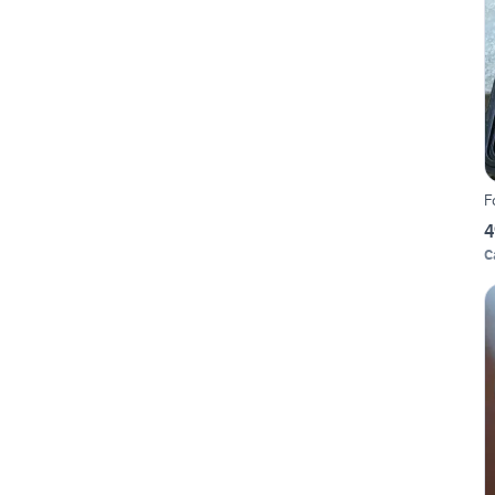
F
4
C