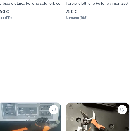
orbice elettrica Pellenc solo forbice
Forbici elettriche Pellenc vinion 250
50 €
750 €
ico
(
FR
)
Nettuno
(
RM
)