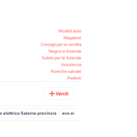
Modelli auto
Magazine
Consigli per la vendita
Negozi e Aziende
Subito per le Aziende
Assistenza
Ricerche salvate
Preferiti
Vendi
 elettrico Salerno provincia
evo elettrica
forbici bahco
forbic