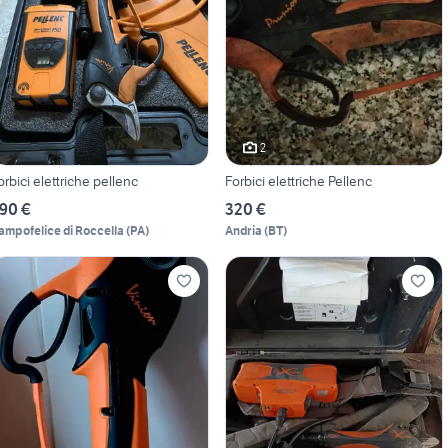
2
orbici elettriche pellenc
Forbici elettriche Pellenc
90 €
320 €
ampofelice di Roccella
(
PA
)
Andria
(
BT
)