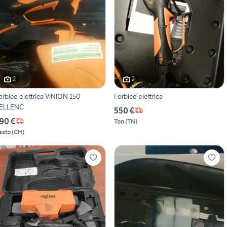
2
2
orbice elettrica VINION 150
Forbice elettrica
ELLENC
550 €
90 €
Ton
(
TN
)
asto
(
CH
)