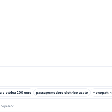
ta elettrica 200 euro
passapomodoro elettrico usato
monopattino
iche pellenc