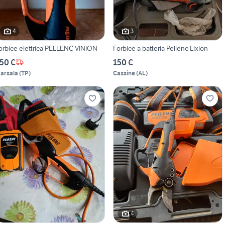
4
3
orbice elettrica PELLENC VINION
Forbice a batteria Pellenc Lixion
50 €
150 €
arsala
(
TP
)
Cassine
(
AL
)
4