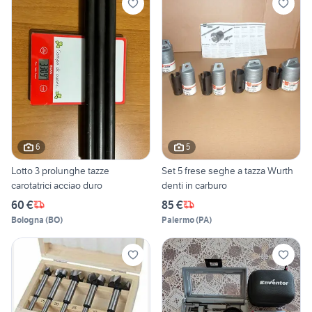
6
5
Lotto 3 prolunghe tazze
Set 5 frese seghe a tazza Wurth
carotatrici acciao duro
denti in carburo
60 €
85 €
Bologna
(
BO
)
Palermo
(
PA
)