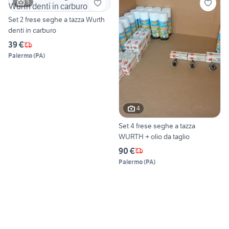
3
Set 2 frese seghe a tazza Wurth
denti in carburo
39 €
Palermo
(
PA
)
4
Set 4 frese seghe a tazza
WURTH + olio da taglio
90 €
Palermo
(
PA
)