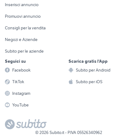
Console e
Accessori per
Casalinghi
Inserisci annuncio
Videogiochi
animali
Elettrodomestici
Promuovi annuncio
Audio/Video
Musica e Film
Giardino e Fai da te
Consigli per la vendita
Fotografia
Libri e Riviste
Abbigliamento e
Negozi e Aziende
Telefonia
Strumenti Musicali
Accessori
Subito per le aziende
Sports
Tutto per i bambini
Seguici su
Scarica gratis l'App
Biciclette
Facebook
Subito per Android
Collezionismo
TikTok
Subito per iOS
Instagram
YouTube
©
2026
Subito.it - P.IVA 05526340962