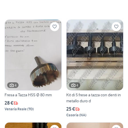
4
4
Fresa a Tazza HSS Ø 80 mm
Kit di 5 frese a tazza con denti in
metallo duro d
28 €
25 €
Venaria Reale
(
TO
)
Casoria
(
NA
)