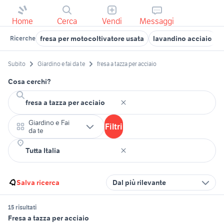
Home
Cerca
Vendi
Messaggi
fresa per motocoltivatore usata
lavandino acciaio
Ricerche
Subito
Giardino e fai da te
fresa a tazza per acciaio
Cosa cerchi?
Giardino e Fai
Filtri
da te
Salva ricerca
Dal più rilevante
15 risultati
Fresa a tazza per acciaio