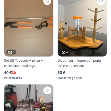
6
4
Set BETA cesoia + pinza +
Dispenser in legno con porta
cacciavite extralungo
tazze e cucchiaini
40 €
60 €
Palermo
(
PA
)
Massanzago
(
PD
)