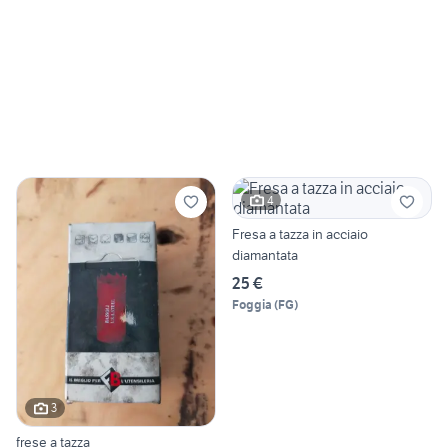
4
Fresa a tazza in acciaio
diamantata
25 €
Foggia
(
FG
)
3
frese a tazza