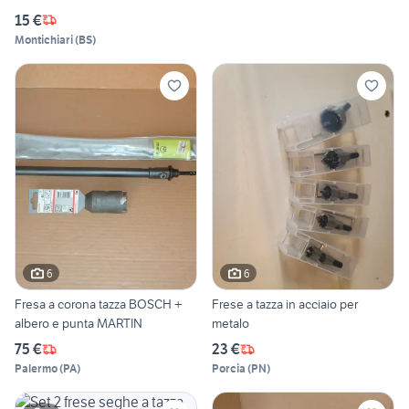
15 €
Montichiari
(
BS
)
6
6
Fresa a corona tazza BOSCH +
Frese a tazza in acciaio per
albero e punta MARTIN
metalo
75 €
23 €
Palermo
(
PA
)
Porcia
(
PN
)