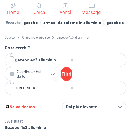
Home
Cerca
Vendi
Messaggi
gazebo
armadi da esterno in alluminio
gazebo usat
Ricerche
Subito
Giardino e fai da te
gazebo 4x3 alluminio
Cosa cerchi?
Giardino e Fai
Filtri
da te
Salva ricerca
Dal più rilevante
328 risultati
Gazebo 4x3 alluminio