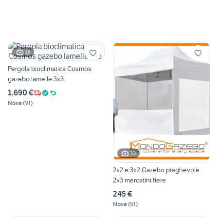
18
Pergola bioclimatica Cosmos
gazebo lamelle 3x3
1.690 €
Nove
(
VI
)
10
2x2 e 3x2 Gazebo pieghevole
2x3 mercatini fiere
245 €
Nove
(
VI
)