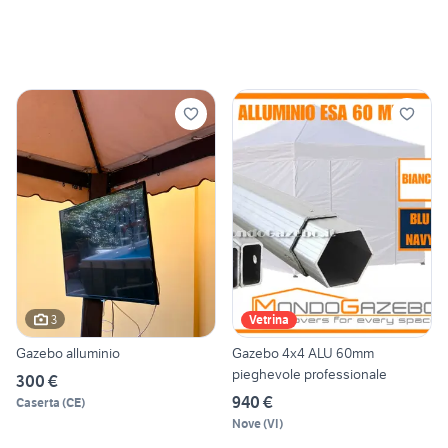
3
Vetrina
Gazebo alluminio
Gazebo 4x4 ALU 60mm
pieghevole professionale
300 €
940 €
Caserta
(
CE
)
Nove
(
VI
)