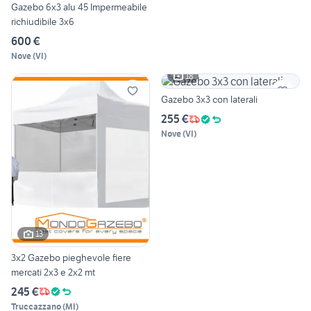
Gazebo 6x3 alu 45 Impermeabile
richiudibile 3x6
600 €
Nove
(
VI
)
18
Gazebo 3x3 con laterali
255 €
Nove
(
VI
)
13
3x2 Gazebo pieghevole fiere
mercati 2x3 e 2x2 mt
245 €
Truccazzano
(
MI
)