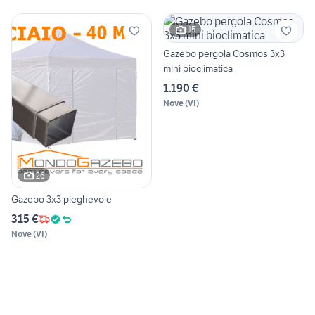
15
Gazebo pergola Cosmos 3x3
mini bioclimatica
1.190 €
Nove
(
VI
)
26
Gazebo 3x3 pieghevole
315 €
Nove
(
VI
)