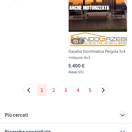
15
Gazebo bioclimatica Pergola 3x4
+misure 4x3
5.400 €
Nove
(
VI
)
1
2
3
4
5
Più cercati
Correlati
Richerche simili
Suggerimenti
Ricerche consigliate