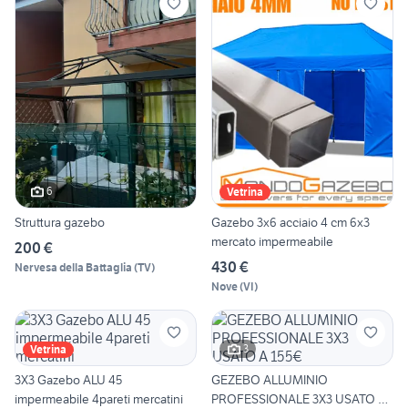
6
Vetrina
Struttura gazebo
Gazebo 3x6 acciaio 4 cm 6x3
mercato impermeabile
200 €
430 €
Nervesa della Battaglia
(
TV
)
Nove
(
VI
)
3
Vetrina
3X3 Gazebo ALU 45
GEZEBO ALLUMINIO
impermeabile 4pareti mercatini
PROFESSIONALE 3X3 USATO A