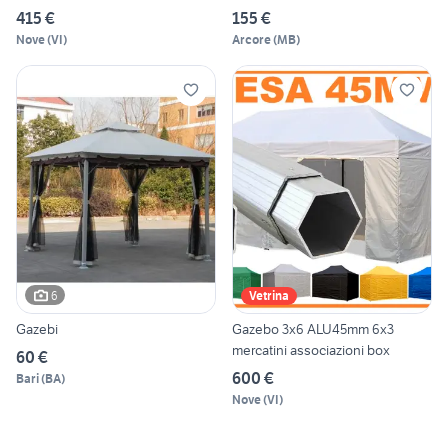
155€
415 €
155 €
Nove
(
VI
)
Arcore
(
MB
)
6
Vetrina
Gazebi
Gazebo 3x6 ALU45mm 6x3
mercatini associazioni box
60 €
600 €
Bari
(
BA
)
Nove
(
VI
)