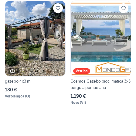
4
Vetrina
gazebo 4x3 m
Cosmos Gazebo bioclimatica 3x3
pergola pompeiana
180 €
1.190 €
Verolengo
(
TO
)
Nove
(
VI
)