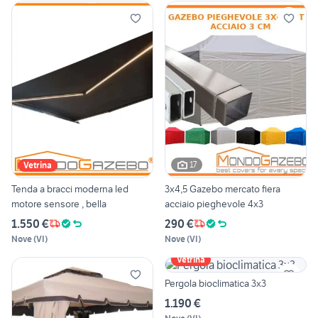
17
Vetrina
Tenda a bracci moderna led
3x4,5 Gazebo mercato fiera
motore sensore , bella
acciaio pieghevole 4x3
1.550 €
290 €
Nove
(
VI
)
Nove
(
VI
)
Vetrina
Pergola bioclimatica 3x3
1.190 €