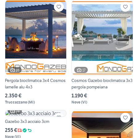
18
17
Pergola bioclimatica 3x4 Cosmos
Cosmos Gazebo bioclimatica 3x3
lamelle alu 4x3
pergola pompeiana
2.350 €
1.190 €
Truccazzano
(
MI
)
Nove
(
VI
)
24
Gazebo 3x3 acciaio 3cm
255 €
Nove
(
VI
)