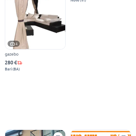
Nove
(
VI
)
4
gazebo
280 €
Bari
(
BA
)