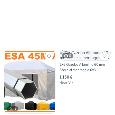
16
3X6 Gazebo Alluminio 60 mm
Facile al montaggio 6x3
1.150 €
Nove
(
VI
)
24