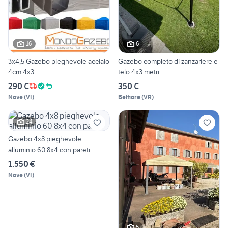
16
6
3x4,5 Gazebo pieghevole acciaio
Gazebo completo di zanzariere e
4cm 4x3
telo 4x3 metri.
290 €
350 €
Nove
(
VI
)
Belfiore
(
VR
)
24
Gazebo 4x8 pieghevole
alluminio 60 8x4 con pareti
1.550 €
Nove
(
VI
)
5