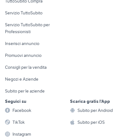
TuttoSubito Compra
commerciali
Servizio TuttoSubito
elettronica
per la casa e la
sports e hobby
Servizio TuttoSubito per
persona
Informatica
Animali
Professionisti
Arredamento e
Console e
Accessori per
Casalinghi
Inserisci annuncio
Videogiochi
animali
Elettrodomestici
Promuovi annuncio
Audio/Video
Musica e Film
Giardino e Fai da te
Consigli per la vendita
Fotografia
Libri e Riviste
Abbigliamento e
Negozi e Aziende
Telefonia
Strumenti Musicali
Accessori
Subito per le aziende
Sports
Tutto per i bambini
Seguici su
Scarica gratis l'App
Biciclette
Facebook
Subito per Android
Collezionismo
TikTok
Subito per iOS
Instagram