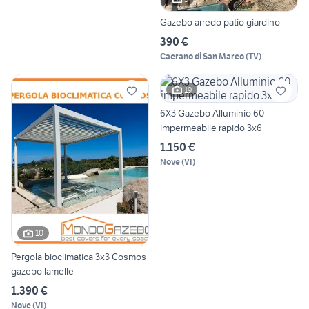
Gazebo arredo patio giardino
390 €
Caerano di San Marco
(
TV
)
19
6X3 Gazebo Alluminio 60
impermeabile rapido 3x6
1.150 €
Nove
(
VI
)
10
Pergola bioclimatica 3x3 Cosmos
gazebo lamelle
1.390 €
Nove
(
VI
)