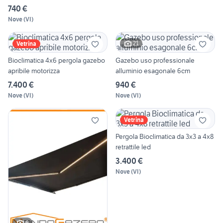
740 €
Nove
(
VI
)
21
Vetrina
Bioclimatica 4x6 pergola gazebo
Gazebo uso professionale
apribile motorizza
alluminio esagonale 6cm
7.400 €
940 €
Nove
(
VI
)
Nove
(
VI
)
Vetrina
Pergola Bioclimatica da 3x3 a 4x8
retrattile led
3.400 €
Nove
(
VI
)
6