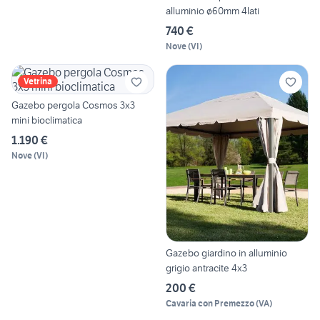
alluminio ø60mm 4lati
740 €
Nove
(
VI
)
Vetrina
Gazebo pergola Cosmos 3x3
mini bioclimatica
1.190 €
Nove
(
VI
)
Gazebo giardino in alluminio
grigio antracite 4x3
200 €
Cavaria con Premezzo
(
VA
)