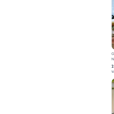
G
N
1
V