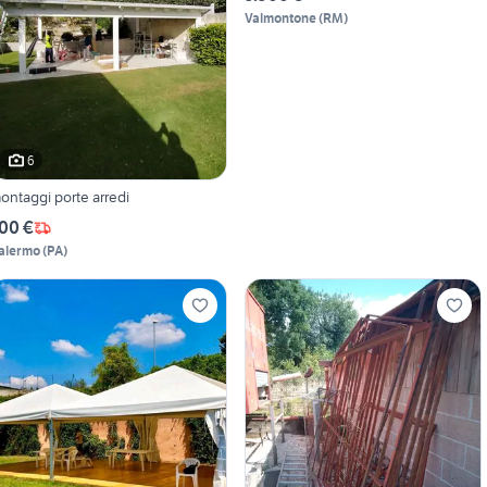
Valmontone
(
RM
)
6
ontaggi porte arredi
00 €
alermo
(
PA
)