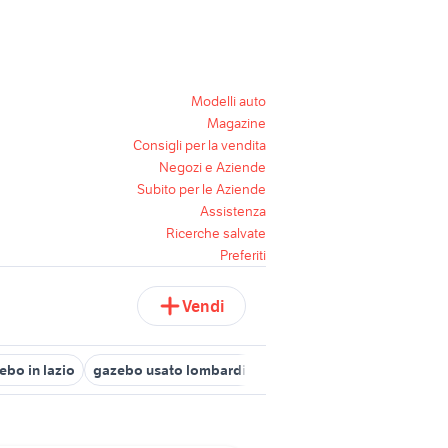
Modelli auto
Magazine
Consigli per la vendita
Negozi e Aziende
Subito per le Aziende
Assistenza
Ricerche salvate
Preferiti
Vendi
ebo in lazio
gazebo usato lombardia
gazebo 6x4 usato
gazeb