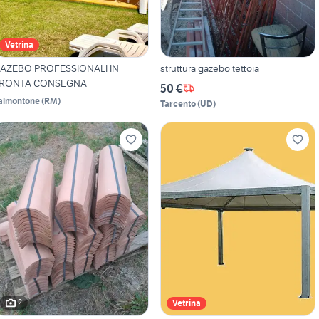
Vetrina
AZEBO PROFESSIONALI IN
struttura gazebo tettoia
RONTA CONSEGNA
50 €
almontone
(
RM
)
Tarcento
(
UD
)
2
Vetrina