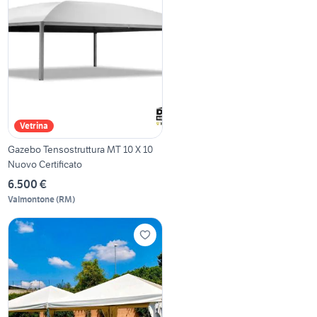
Vetrina
Gazebo Tensostruttura MT 10 X 10
Nuovo Certificato
6.500 €
Valmontone
(
RM
)