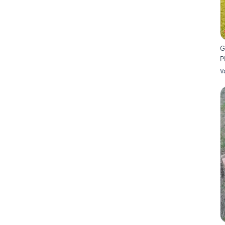
G
P
V