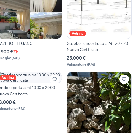
Vetrina
AZEBO ELEGANCE
Gazebo Tensostruttura MT 20 x 20
Nuovo Certificato
.900 €
25.000 €
uggio'
(
MB
)
Valmontone
(
RM
)
Vetrina
docopertura mt 10.00 x 20.00
uova Certificata
3.000 €
almontone
(
RM
)