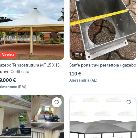
4
Vetrina
azebo Tensostruttura MT 15 X 15
Staffe porta travi per tettoia / gazebo
uovo Certificato
110 €
9.000 €
Alessandria
(
AL
)
almontone
(
RM
)