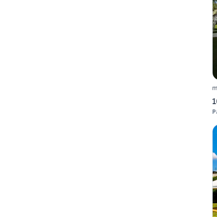
m
1
P