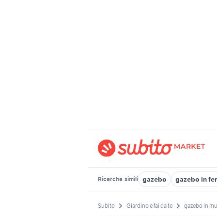
gazebo
gazebo in fe
Ricerche
simili
Subito
Giardino e fai da te
gazebo in mu