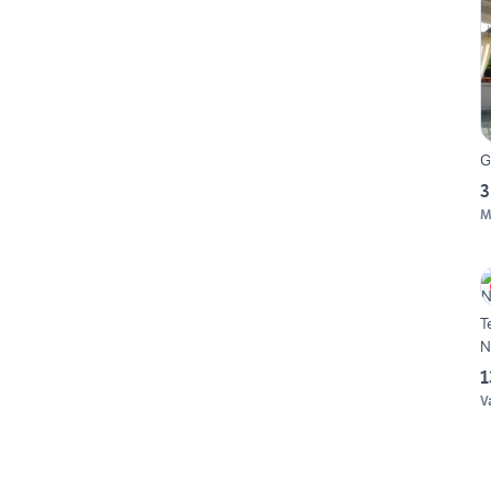
G
3
M
Ten
N
1
V