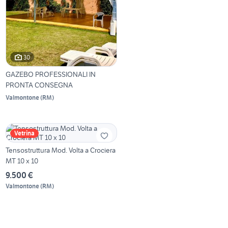
30
GAZEBO PROFESSIONALI IN
PRONTA CONSEGNA
Valmontone
(
RM
)
Vetrina
Tensostruttura Mod. Volta a Crociera
MT 10 x 10
9.500 €
Valmontone
(
RM
)