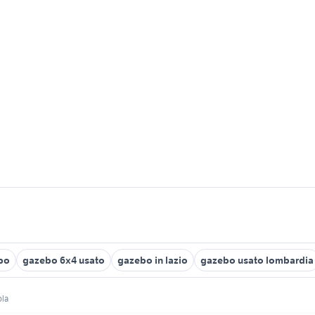
bo
gazebo 6x4 usato
gazebo in lazio
gazebo usato lombardia
ola