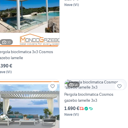
Nove
(
VI
)
10
ergola bioclimatica 3x3 Cosmos
azebo lamelle
.390 €
ove
(
VI
)
18
Pergola bioclimatica Cosmos
gazebo lamelle 3x3
1.690 €
Nove
(
VI
)