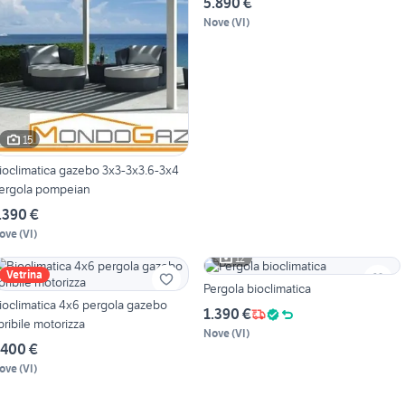
5.890 €
Nove
(
VI
)
15
ioclimatica gazebo 3x3-3x3.6-3x4
ergola pompeian
.390 €
ove
(
VI
)
12
Vetrina
Pergola bioclimatica
ioclimatica 4x6 pergola gazebo
1.390 €
pribile motorizza
Nove
(
VI
)
.400 €
ove
(
VI
)