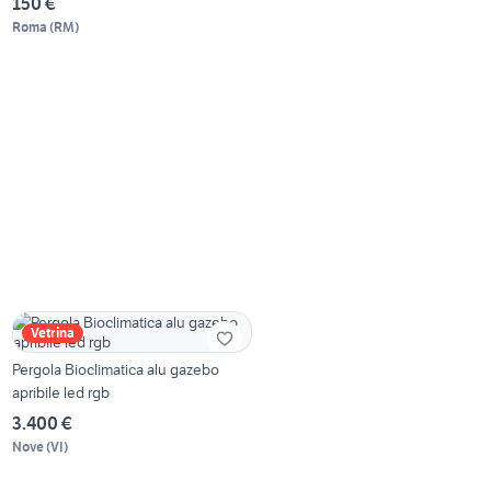
150 €
Roma
(
RM
)
Vetrina
Pergola Bioclimatica alu gazebo
apribile led rgb
3.400 €
Nove
(
VI
)