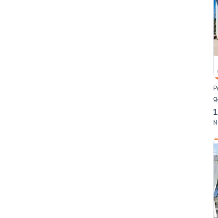
P
g
1
N