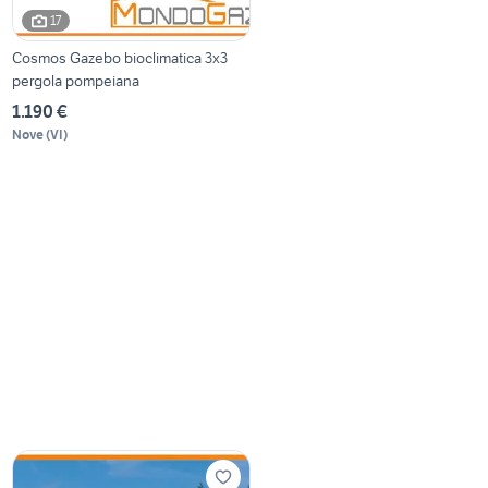
17
Cosmos Gazebo bioclimatica 3x3
pergola pompeiana
1.190 €
Nove
(
VI
)