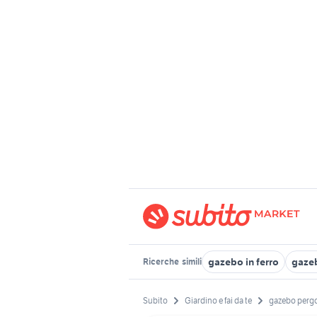
gazebo in ferro
gaze
Ricerche
simili
Subito
Giardino e fai da te
gazebo perg