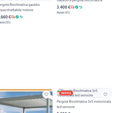
ergola Bioclimatica gazebo
3.400 €
mpacchettabile motore
Nove
(
VI
)
.660 €
ove
(
VI
)
Vetrina
Pergola Bioclimatica 3x5 motorizzata
led sensore