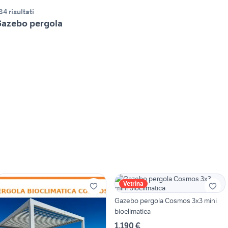
34 risultati
azebo pergola
Vetrina
Gazebo pergola Cosmos 3x3 mini
bioclimatica
1.190 €