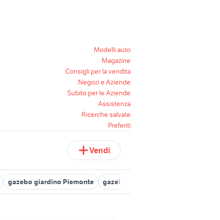
Modelli auto
Magazine
Consigli per la vendita
Negozi e Aziende
Subito per le Aziende
Assistenza
Ricerche salvate
Preferiti
Vendi
gazebo giardino Piemonte
gazebo pergola 4x4
pergola scor