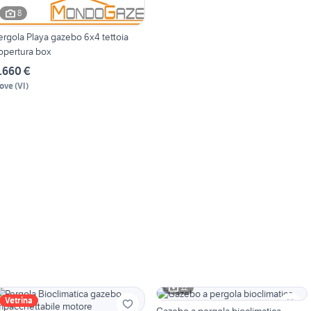
8
ergola Playa gazebo 6x4 tettoia
opertura box
.660 €
ove
(
VI
)
12
Vetrina
Gazebo a pergola bioclimatica