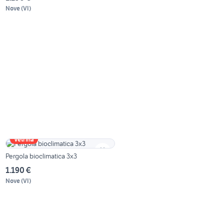
Nove
(
VI
)
Vetrina
Pergola bioclimatica 3x3
1.190 €
Nove
(
VI
)