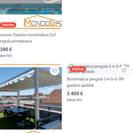
Vetrina
osmos Gazebo bioclimatica 3x3
ergola pompeiana
.190 €
ove
(
VI
)
Vetrina
Bioclimatica pergola 3-4-5-6-7M
gazebo apribile
3.400 €
Nove
(
VI
)