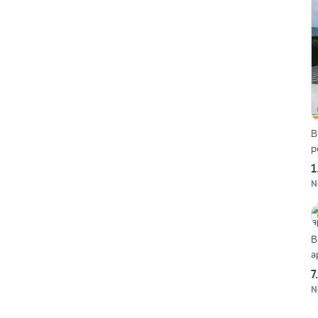
B
p
1
N
B
a
7
N