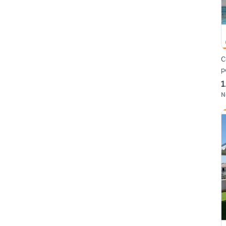
C
p
1
N