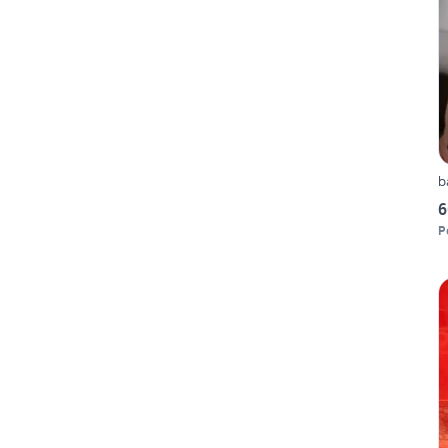
b
6
P