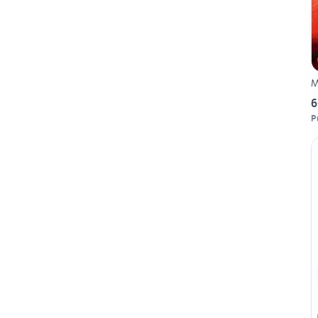
M
6
P