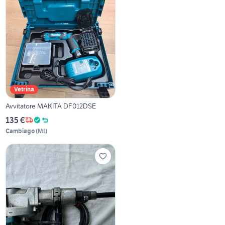
Vetrina
Avvitatore MAKITA DF012DSE
135 €
Cambiago
(
MI
)