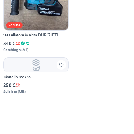
Vetrina
tassellatore Makita DHR171RTJ
340 €
Cambiago
(
MI
)
Martello makita
250 €
Sulbiate
(
MB
)