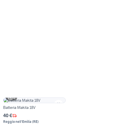
4
Batteria Makita 18V
40 €
Reggio nell'Emilia
(
RE
)