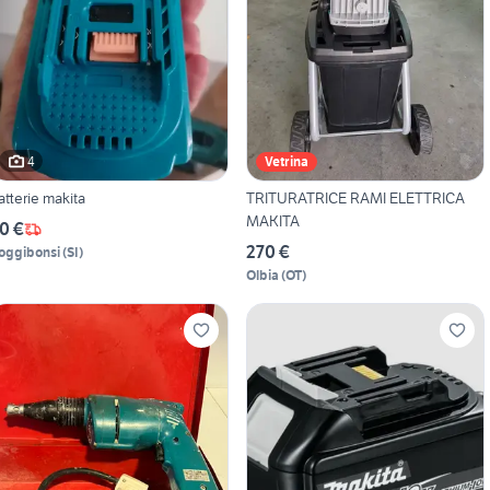
4
Vetrina
atterie makita
TRITURATRICE RAMI ELETTRICA
MAKITA
0 €
270 €
oggibonsi
(
SI
)
Olbia
(
OT
)