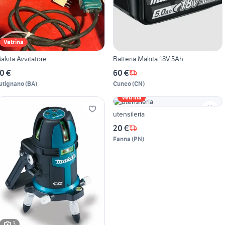
Vetrina
akita Avvitatore
Batteria Makita 18V 5Ah
0 €
60 €
utignano
(
BA
)
Cuneo
(
CN
)
Vetrina
utensileria
20 €
Fanna
(
PN
)
3