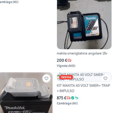
ambiago
(
MI
)
makita smerigliatrice angolare 18v
200 €
Vignola
(
MO
)
Vetrina
KIT MAKITA 40 VOLT SMER+ TRAP
+ IMPULSO
875 €
Cambiago
(
MI
)