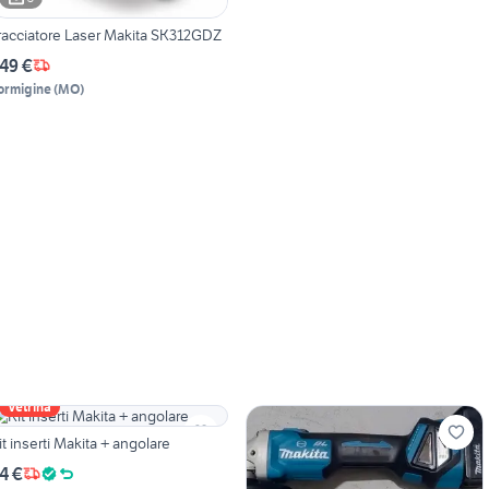
racciatore Laser Makita SK312GDZ
49 €
ormigine
(
MO
)
Vetrina
it inserti Makita + angolare
4 €