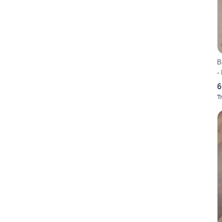
B
-
6
T