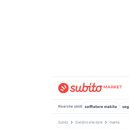
soffiatore makita
seg
Ricerche
simili
Subito
Giardino e fai da te
makita