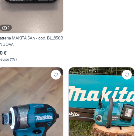
2
atteria MAKITA 5Ah - cod. BL1850B
 NUOVA
0 €
reviso
(
TV
)