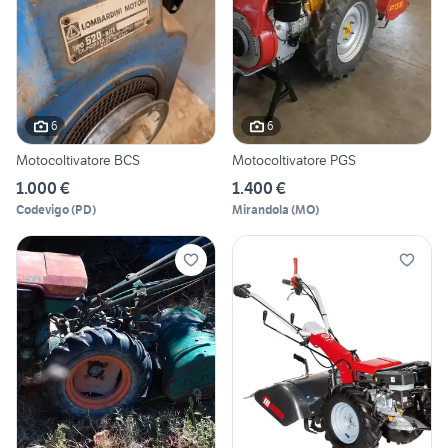
6
6
Motocoltivatore BCS
Motocoltivatore PGS
1.000 €
1.400 €
Codevigo
(
PD
)
Mirandola
(
MO
)