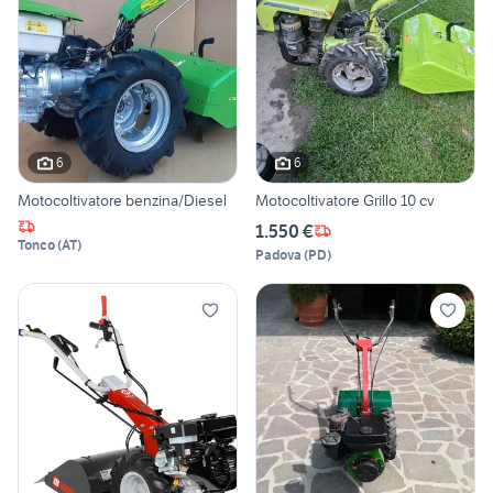
6
6
Motocoltivatore benzina/Diesel
Motocoltivatore Grillo 10 cv
1.550 €
Tonco
(
AT
)
Padova
(
PD
)