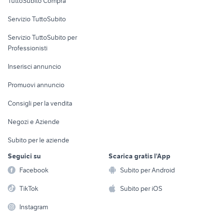
TuttoSubito Compra
commerciali
Servizio TuttoSubito
elettronica
per la casa e la
sports e hobby
Servizio TuttoSubito per
persona
Informatica
Animali
Professionisti
Arredamento e
Console e
Accessori per
Casalinghi
Inserisci annuncio
Videogiochi
animali
Elettrodomestici
Promuovi annuncio
Audio/Video
Musica e Film
Giardino e Fai da te
Consigli per la vendita
Fotografia
Libri e Riviste
Abbigliamento e
Negozi e Aziende
Telefonia
Strumenti Musicali
Accessori
Subito per le aziende
Sports
Tutto per i bambini
Seguici su
Scarica gratis l'App
Biciclette
Facebook
Subito per Android
Collezionismo
TikTok
Subito per iOS
Instagram