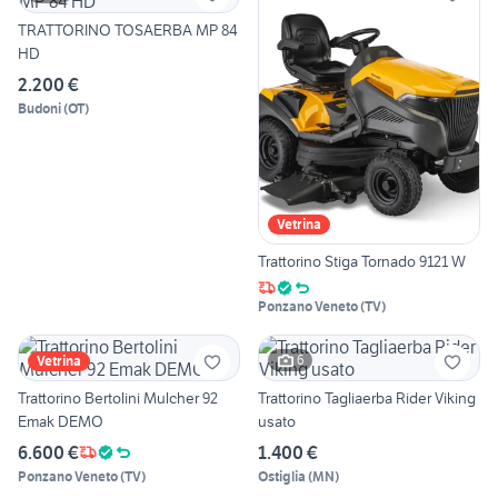
TRATTORINO TOSAERBA MP 84
HD
2.200 €
Budoni
(
OT
)
Vetrina
Trattorino Stiga Tornado 9121 W
Ponzano Veneto
(
TV
)
6
Vetrina
Trattorino Bertolini Mulcher 92
Trattorino Tagliaerba Rider Viking
Emak DEMO
usato
6.600 €
1.400 €
Ponzano Veneto
(
TV
)
Ostiglia
(
MN
)