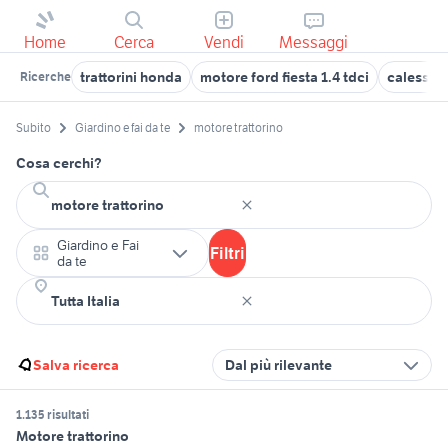
Home
Cerca
Vendi
Messaggi
trattorini honda
motore ford fiesta 1.4 tdci
calessin
Ricerche
Subito
Giardino e fai da te
motore trattorino
Cosa cerchi?
Giardino e Fai
Filtri
da te
Salva ricerca
Dal più rilevante
1.135 risultati
Motore trattorino