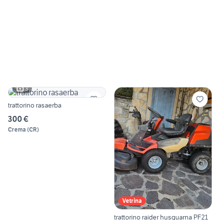
3
trattorino rasaerba
300 €
Crema
(
CR
)
Vetrina
trattorino raider husquarna PF21