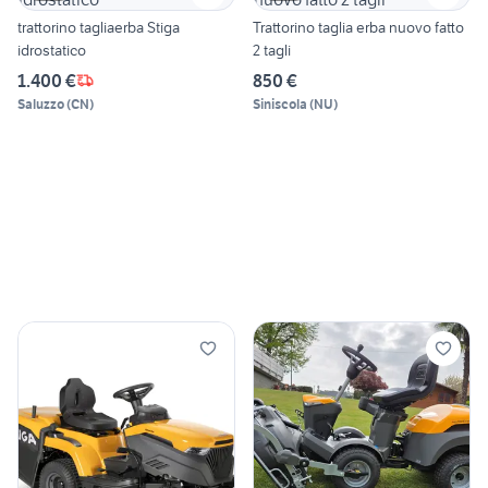
trattorino tagliaerba Stiga
Trattorino taglia erba nuovo fatto
idrostatico
2 tagli
1.400 €
850 €
Saluzzo
(
CN
)
Siniscola
(
NU
)