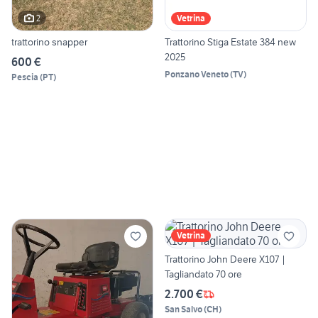
2
Vetrina
trattorino snapper
Trattorino Stiga Estate 384 new
2025
600 €
Ponzano Veneto
(
TV
)
Pescia
(
PT
)
Vetrina
Trattorino John Deere X107 |
Tagliandato 70 ore
2.700 €
San Salvo
(
CH
)