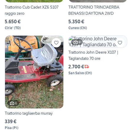
Trattorino Cub Cadet XZ6 S107
TRATTORINO TRINCIAERBA
raggio zero
BENASSI DAYTONA 2WD
5.650 €
5.350 €
Cirie'
(
TO
)
Cuneo
(
CN
)
4
Trattorino John Deere X107 |
Tagliandato 70 ore
2.700 €
San Salvo
(
CH
)
6
Trattorino tagliaerba murray
339 €
Pisa
(
PI
)