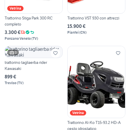
Vetrina
Trattorino Stiga Park 300 RC
Trattorino VST 930 con attrezzi
completo
15.900 €
3.300 €
Pianfei
(
CN
)
Ponzano Veneto
(
TV
)
3
trattorino tagliaerba rider
Kawasaki
899 €
Treviso
(
TV
)
Vetrina
Trattorino Al-Ko T15-93.2 HD-A
cesto idrostatico