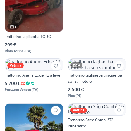
3
Trattorino tagliaerba TORO
299 €
Riolo Terme
(
RA
)
4
Vetrina
Trattorino Ariens Edge 42 a leve
Trattorino tagliaerba trinciaerba
senza motore
5.200 €
2.500 €
Ponzano Veneto
(
TV
)
Pisa
(
PI
)
Vetrina
Trattorino Stiga Combi 372
idrostatico