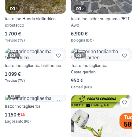
4
6
trattorino Honda bicilindrico
trattorino raider husquarna PF21
idrostatico
Awd
1.700 €
6.900 €
Treviso
(
TV
)
Bologna
(
BO
)
6
6
trattorino tagliaerba bicilindrico
Trattorino tagliaerba
Castelgarden
1.099 €
950 €
Treviso
(
TV
)
Cameri
(
NO
)
6
trattorino tagliaerba
1.150 €
Lagosanto
(
FE
)