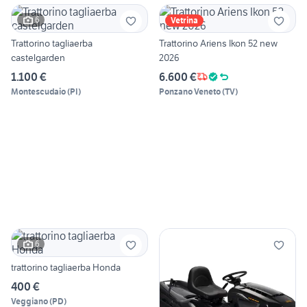
6
Vetrina
Trattorino tagliaerba
Trattorino Ariens Ikon 52 new
castelgarden
2026
1.100 €
6.600 €
Montescudaio
(
PI
)
Ponzano Veneto
(
TV
)
6
trattorino tagliaerba Honda
400 €
Veggiano
(
PD
)