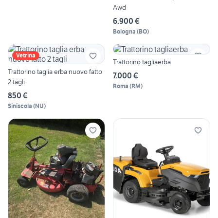
Awd
6.900 €
Bologna
(
BO
)
Vetrina
Trattorino tagliaerba
Trattorino taglia erba nuovo fatto
7.000 €
2 tagli
Roma
(
RM
)
850 €
Siniscola
(
NU
)