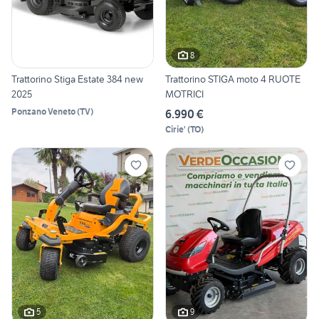
8
Trattorino Stiga Estate 384 new
Trattorino STIGA moto 4 RUOTE
2025
MOTRICI
Ponzano Veneto
(
TV
)
6.990 €
Cirie'
(
TO
)
5
9