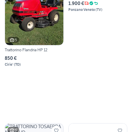
1.900 €
Ponzano Veneto
(
TV
)
5
Trattorino Flandria HP 12
850 €
Cirie'
(
TO
)
5