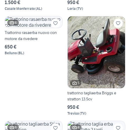
1.500 €
950 €
Casale Monferrato
(
AL
)
Loria
(
TV
)
6
Trattorino rasaerba nuovo con
motore da rivedere
650 €
Belluno
(
BL
)
5
trattorino tagliaerba Briggs e
stratton 13.5cv
950 €
Treviso
(
TV
)
6
4