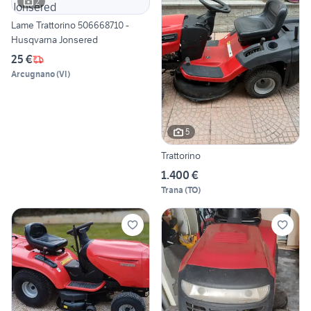
2
Lame Trattorino 506668710 -
Husqvarna Jonsered
25 €
Arcugnano
(
VI
)
5
Trattorino
1.400 €
Trana
(
TO
)