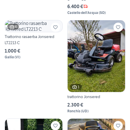
6.400 €
Castello dell'Acqua
(
SO
)
4
Trattorino rasaerba Jonsered
LT2213 C
1.000 €
Gallio
(
VI
)
3
trattorino Jonsered
2.300 €
Ronchis
(
UD
)