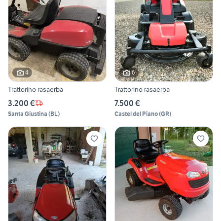
4
6
Trattorino rasaerba
Trattorino rasaerba
3.200 €
7.500 €
Santa Giustina
(
BL
)
Castel del Piano
(
GR
)