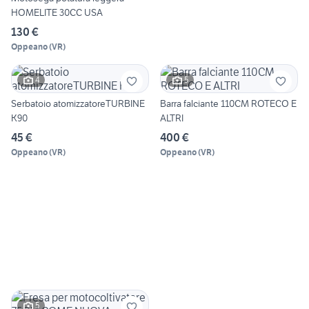
HOMELITE 30CC USA
130 €
Oppeano
(
VR
)
4
5
Serbatoio atomizzatoreTURBINE
Barra falciante 110CM ROTECO E
K90
ALTRI
45 €
400 €
Oppeano
(
VR
)
Oppeano
(
VR
)
5