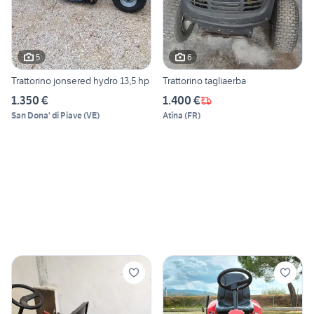
5
6
Trattorino jonsered hydro 13,5 hp
Trattorino tagliaerba
1.350 €
1.400 €
San Dona' di Piave
(
VE
)
Atina
(
FR
)