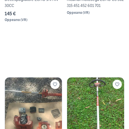
30CC
315 451 452 601 701
Oppeano
(
VR
)
145 €
Oppeano
(
VR
)