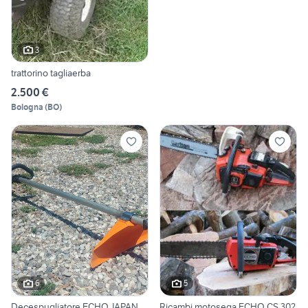
3
trattorino tagliaerba
2.500 €
Bologna
(
BO
)
6
5
Decespugliatore ECHO JAPAN
Ricambi motosega ECHO CS 302