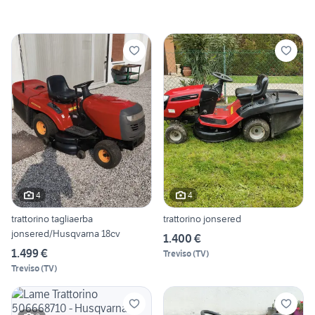
4
4
trattorino tagliaerba
trattorino jonsered
jonsered/Husqvarna 18cv
1.400 €
1.499 €
Treviso
(
TV
)
Treviso
(
TV
)