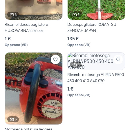
6
6
Ricambi decespugliatore
Decespugliatore KOMATSU
HUSQVARNA 225 235
ZENOAH JAPAN
1 €
135 €
Oppeano
(
VR
)
Oppeano
(
VR
)
2
Ricambi motosega ALPINA P500
450 400 410 A40 070
1 €
Oppeano
(
VR
)
6
Motosega potatura leggera