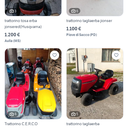
3
6
trattorino tosa erba
trattorino tagliaerba jionser
jonsered(Husqvarna)
1.100 €
1.200 €
Piove di Sacco
(
PD
)
Aulla
(
MS
)
6
5
Trattorino C.E.R.C.O
trattorino tagliaerba