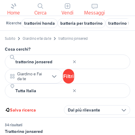
Home
Cerca
Vendi
Messaggi
trattorini honda
batteria per trattorino
trattorino ta
Ricerche
Subito
Giardino e fai da te
trattorino jonsered
Cosa cerchi?
Giardino e Fai
Filtri
da te
Salva ricerca
Dal più rilevante
34 risultati
Trattorino jonsered