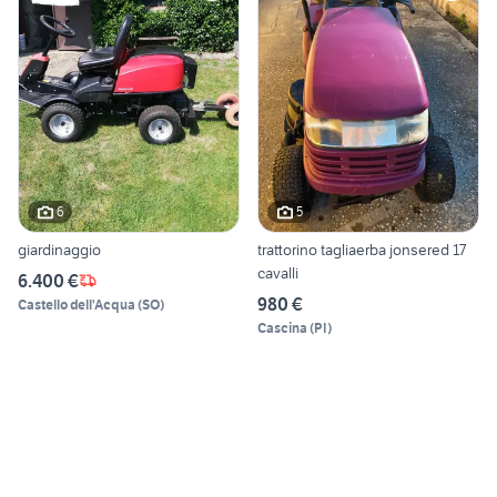
6
5
giardinaggio
trattorino tagliaerba jonsered 17
cavalli
6.400 €
980 €
Castello dell'Acqua
(
SO
)
Cascina
(
PI
)