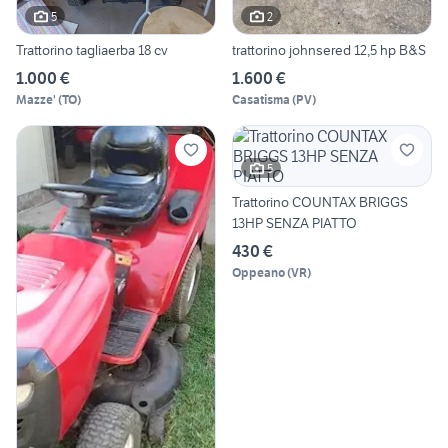
5
2
Trattorino tagliaerba 18 cv
trattorino johnsered 12,5 hp B&S
1.000 €
1.600 €
Mazze'
(
TO
)
Casatisma
(
PV
)
5
Trattorino COUNTAX BRIGGS
13HP SENZA PIATTO
430 €
Oppeano
(
VR
)