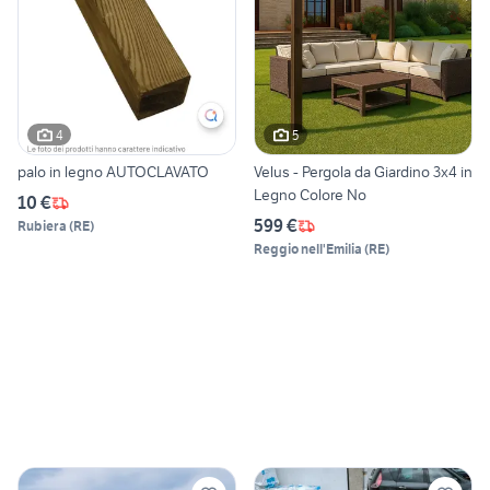
4
5
palo in legno AUTOCLAVATO
Velus - Pergola da Giardino 3x4 in
Legno Colore No
10 €
599 €
Rubiera
(
RE
)
Reggio nell'Emilia
(
RE
)