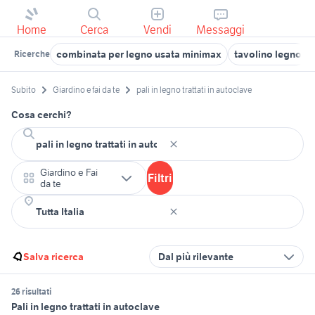
Home
Cerca
Vendi
Messaggi
combinata per legno usata minimax
tavolino legno
Ricerche
Subito
Giardino e fai da te
pali in legno trattati in autoclave
Cosa cerchi?
Giardino e Fai
Filtri
da te
Salva ricerca
Dal più rilevante
26 risultati
Pali in legno trattati in autoclave