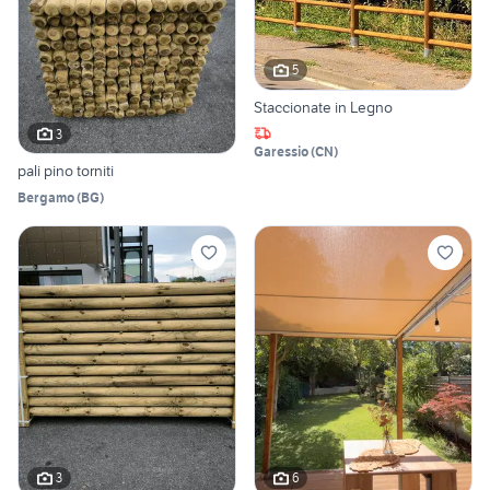
5
Staccionate in Legno
3
Garessio
(
CN
)
pali pino torniti
Bergamo
(
BG
)
3
6