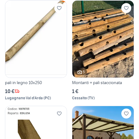
5
pali in legno 10x250
Montanti + pali staccionata
10 €
1 €
Lugagnano Val d'Arda
(
PC
)
Cessalto
(
TV
)