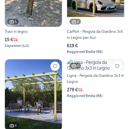
5
4
Travi in legno
CarPort - Pergola da Giardino 3x5
in Legno per Aut
15 €
619 €
Capannori
(
LU
)
Reggio nell'Emilia
(
RE
)
3
Ligna - Pergola da Giardino 3x3 in
Legno
279 €
Reggio nell'Emilia
(
RE
)
4