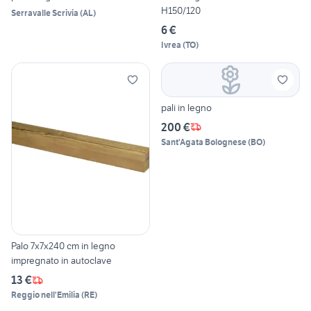
H150/120
Serravalle Scrivia
(
AL
)
6 €
Ivrea
(
TO
)
pali in legno
200 €
Sant'Agata Bolognese
(
BO
)
Palo 7x7x240 cm in legno
impregnato in autoclave
13 €
Reggio nell'Emilia
(
RE
)