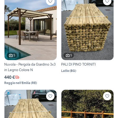
5
5
Nuvola - Pergola da Giardino 3x3
PALI DI PINO TORNITI
in Legno Colore N
Lallio
(
BG
)
440 €
Reggio nell'Emilia
(
RE
)