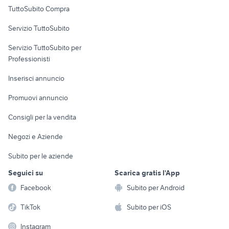
Uffici e Locali
TuttoSubito Compra
commerciali
Servizio TuttoSubito
elettronica
per la casa e la
sports e hobby
Servizio TuttoSubito per
persona
Informatica
Animali
Professionisti
Arredamento e
Console e
Accessori per
Casalinghi
Inserisci annuncio
Videogiochi
animali
Elettrodomestici
Promuovi annuncio
Audio/Video
Musica e Film
Giardino e Fai da te
Consigli per la vendita
Fotografia
Libri e Riviste
Abbigliamento e
Negozi e Aziende
Telefonia
Strumenti Musicali
Accessori
Subito per le aziende
Sports
Tutto per i bambini
Seguici su
Scarica gratis l'App
Biciclette
Facebook
Subito per Android
Collezionismo
TikTok
Subito per iOS
Instagram