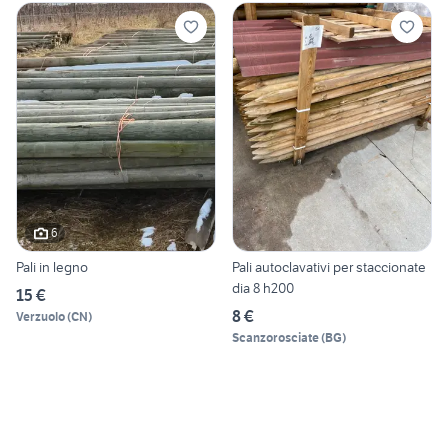
6
Pali in legno
Pali autoclavativi per staccionate
dia 8 h200
15 €
8 €
Verzuolo
(
CN
)
Scanzorosciate
(
BG
)