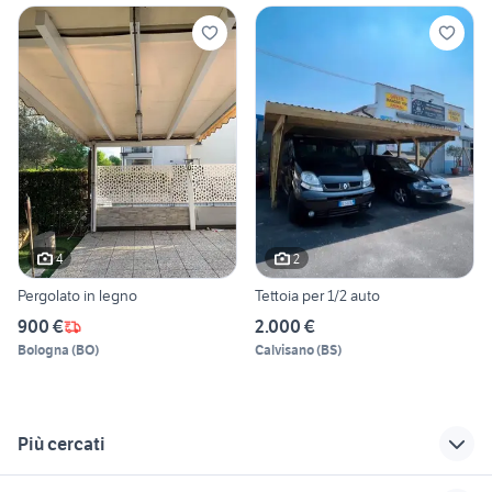
4
2
Pergolato in legno
Tettoia per 1/2 auto
900 €
2.000 €
Bologna
(
BO
)
Calvisano
(
BS
)
Più cercati
Correlati
Richerche simili
Suggerimenti