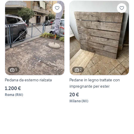
5
2
Pedana da esterno rialzata
Pedane in legno trattate con
impregnante per ester
1.200 €
20 €
Roma
(
RM
)
Milano
(
MI
)