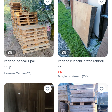
3
6
Pedane/bancali Epal
Pedane+tronchi+staffe+chiodi
vari
11 €
Lamezia Terme
(
CZ
)
Mogliano Veneto
(
TV
)