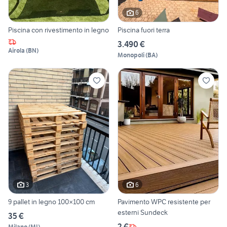
6
Piscina con rivestimento in legno
Piscina fuori terra
3.490 €
Airola
(
BN
)
Monopoli
(
BA
)
3
6
9 pallet in legno 100×100 cm
Pavimento WPC resistente per
esterni Sundeck
35 €
2 €
Milano
(
MI
)