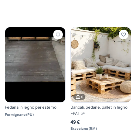
6
Pedana in legno per esterno
Bancali, pedane, pallet in legno
EPAL 🌱
Fermignano
(
PU
)
49 €
Bracciano
(
RM
)