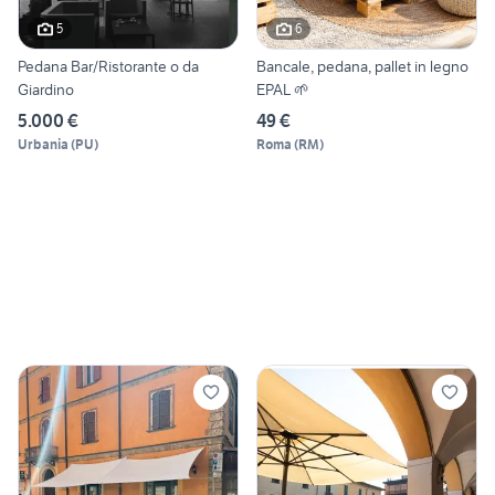
5
6
Pedana Bar/Ristorante o da
Bancale, pedana, pallet in legno
Giardino
EPAL 🌱
5.000 €
49 €
Urbania
(
PU
)
Roma
(
RM
)