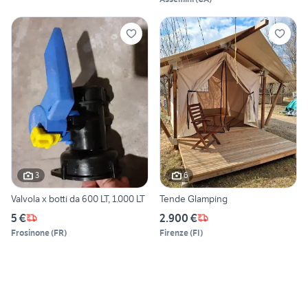
3
6
Valvola x botti da 600 LT, 1.000 LT
Tende Glamping
5 €
2.900 €
Frosinone
(
FR
)
Firenze
(
FI
)