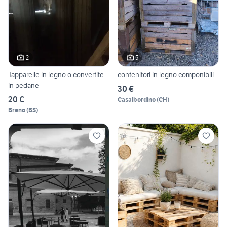
2
5
Tapparelle in legno o convertite
contenitori in legno componibili
in pedane
30 €
20 €
Casalbordino
(
CH
)
Breno
(
BS
)