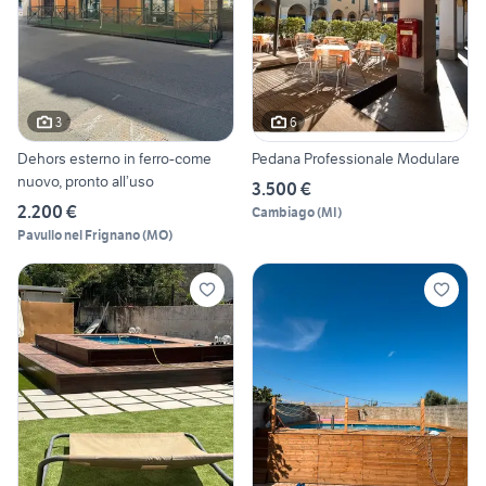
3
6
Dehors esterno in ferro-come
Pedana Professionale Modulare
nuovo, pronto all’uso
3.500 €
2.200 €
Cambiago
(
MI
)
Pavullo nel Frignano
(
MO
)