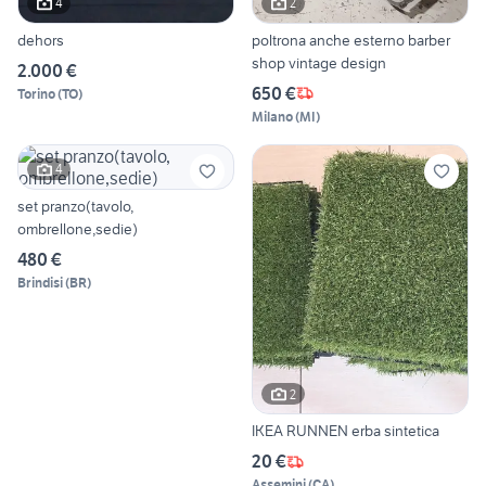
4
2
dehors
poltrona anche esterno barber
shop vintage design
2.000 €
650 €
Torino
(
TO
)
Milano
(
MI
)
4
set pranzo(tavolo,
ombrellone,sedie)
480 €
Brindisi
(
BR
)
2
IKEA RUNNEN erba sintetica
20 €
Assemini
(
CA
)