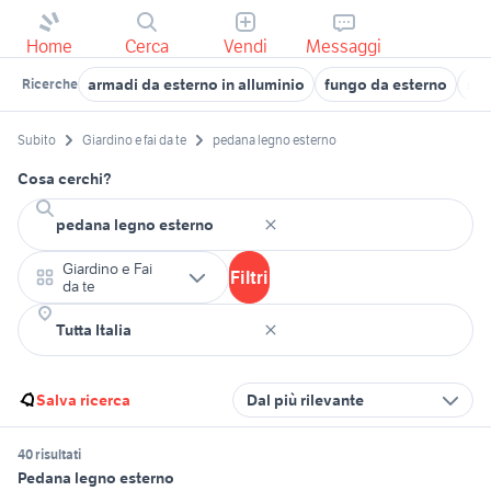
Home
Cerca
Vendi
Messaggi
armadi da esterno in alluminio
fungo da esterno
seg
Ricerche
Subito
Giardino e fai da te
pedana legno esterno
Cosa cerchi?
Giardino e Fai
Filtri
da te
Salva ricerca
Dal più rilevante
40 risultati
Pedana legno esterno