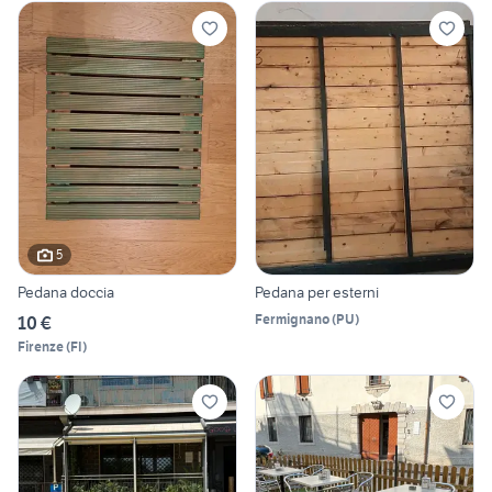
5
Pedana doccia
Pedana per esterni
Fermignano
(
PU
)
10 €
Firenze
(
FI
)