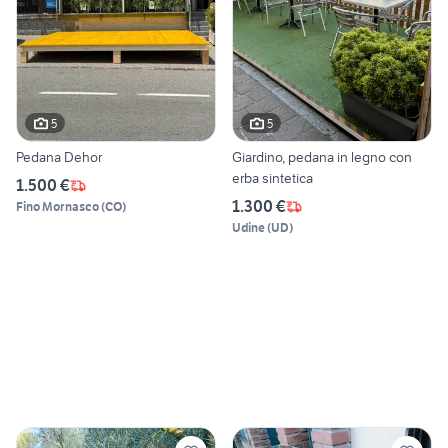
5
5
Pedana Dehor
Giardino, pedana in legno con
erba sintetica
1.500 €
1.300 €
Fino Mornasco
(
CO
)
Udine
(
UD
)