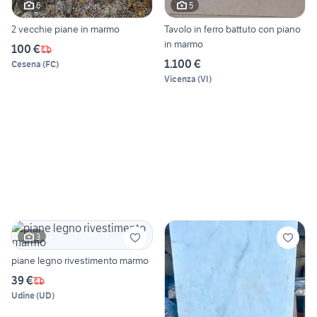
6
5
2 vecchie piane in marmo
Tavolo in ferro battuto con piano
in marmo
100 €
1.100 €
Cesena
(
FC
)
Vicenza
(
VI
)
3
piane legno rivestimento marmo
39 €
Udine
(
UD
)