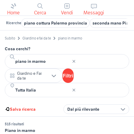
Home
Cerca
Vendi
Messaggi
piano cottura Palermo provincia
seconda mano Piano 
Ricerche
Subito
Giardino e fai da te
piano in marmo
Cosa cerchi?
Giardino e Fai
Filtri
da te
Salva ricerca
Dal più rilevante
515 risultati
Piano in marmo