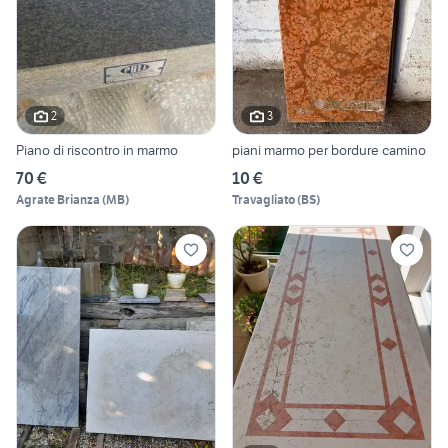
2
3
Piano di riscontro in marmo
piani marmo per bordure camino
70 €
10 €
Agrate Brianza
(
MB
)
Travagliato
(
BS
)