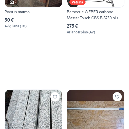
2
Vetrina
Piani in marmo
Barbecue WEBER carbone
Master Touch GBS E-5750 blu
50 €
275 €
Avigliana
(
TO
)
Ariano Irpino
(
AV
)