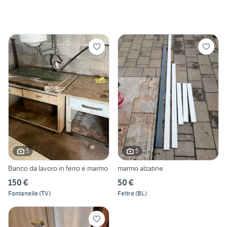
5
5
Banco da lavoro in ferro e marmo
marmo alzatine
150 €
50 €
Fontanelle
(
TV
)
Feltre
(
BL
)