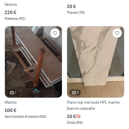
Verona
30 €
220 €
Trieste
(
TS
)
Potenza
(
PZ
)
2
5
Marmo
Piano top mensola HPL marmo
bianco calacatta
100 €
30 €
San Canzian d'Isonzo
(
GO
)
Cinisi
(
PA
)