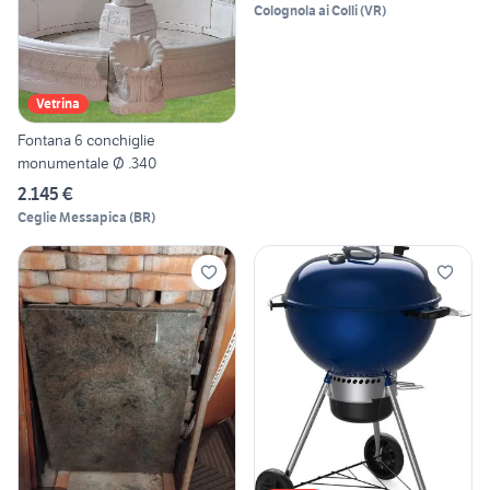
Colognola ai Colli
(
VR
)
Vetrina
Fontana 6 conchiglie
monumentale Ø .340
2.145 €
Ceglie Messapica
(
BR
)