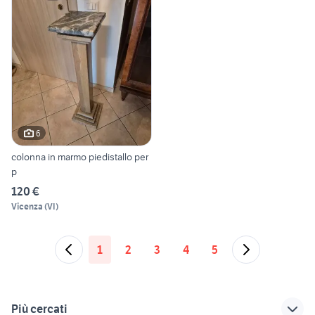
6
colonna in marmo piedistallo per
p
120 €
Vicenza
(
VI
)
1
2
3
4
5
Più cercati