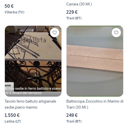
Carrara (30 Ml.)
50 €
229 €
Villorba
(
TV
)
Trani
(
BT
)
Tavolo ferro battuto artigianale
Battiscopa Zoccolino in Marmo di
sedie,piano marmo
Trani (30 Ml.)
1.550 €
249 €
Latina
(
LT
)
Trani
(
BT
)