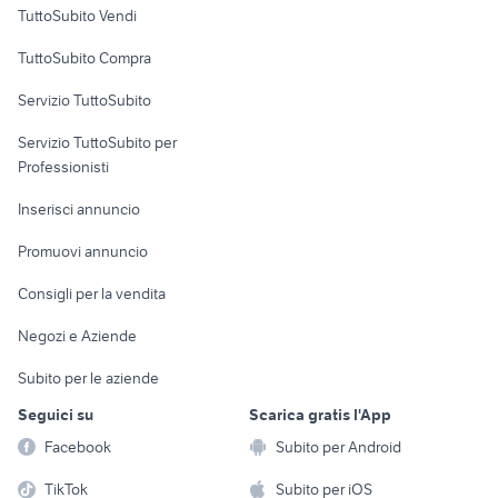
Case vacanza
TuttoSubito Vendi
Uffici e Locali
TuttoSubito Compra
commerciali
Servizio TuttoSubito
elettronica
per la casa e la
sports e hobby
Servizio TuttoSubito per
persona
Informatica
Animali
Professionisti
Arredamento e
Console e
Accessori per
Casalinghi
Inserisci annuncio
Videogiochi
animali
Elettrodomestici
Promuovi annuncio
Audio/Video
Musica e Film
Giardino e Fai da te
Consigli per la vendita
Fotografia
Libri e Riviste
Abbigliamento e
Negozi e Aziende
Telefonia
Strumenti Musicali
Accessori
Subito per le aziende
Sports
Tutto per i bambini
Seguici su
Scarica gratis l'App
Biciclette
Facebook
Subito per Android
Collezionismo
TikTok
Subito per iOS