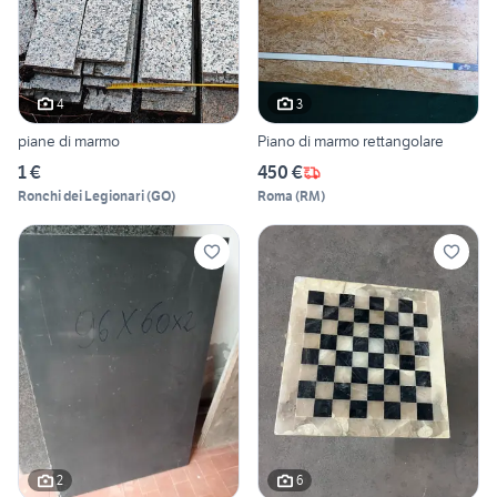
4
3
piane di marmo
Piano di marmo rettangolare
1 €
450 €
Ronchi dei Legionari
(
GO
)
Roma
(
RM
)
2
6