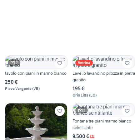
2
Vetrina
tavolo con piani in marmo bianco
Lavello lavandino pilozza in pietra
granito
250 €
195 €
Pieve Vergonte
(
VB
)
Orio Litta
(
LO
)
2
Fontana tre piani marmo bianco
scintillante
9.500 €