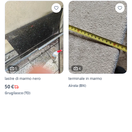
5
4
lastre di marmo nero
terminale in marmo
Airola
(
BN
)
50 €
Grugliasco
(
TO
)