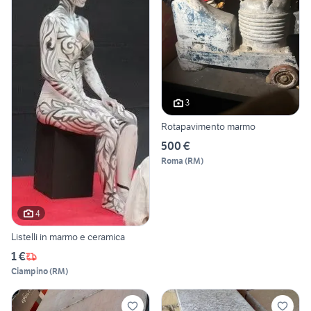
3
Rotapavimento marmo
500 €
Roma
(
RM
)
4
Listelli in marmo e ceramica
1 €
Ciampino
(
RM
)