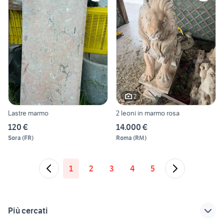
2
Lastre marmo
2 leoni in marmo rosa
120 €
14.000 €
Sora
(
FR
)
Roma
(
RM
)
1
2
3
4
5
Più cercati