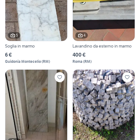
5
4
Soglia in marmo
Lavandino da esterno in marmo
6 €
400 €
Guidonia Montecelio
(
RM
)
Roma
(
RM
)