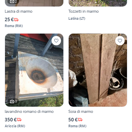
2
Lastra di marmo
Tozzetti in marmo
Latina
(
LT
)
25 €
Roma
(
RM
)
3
lavandino romano di marmo
Soia di marmo
350 €
50 €
Ariccia
(
RM
)
Roma
(
RM
)