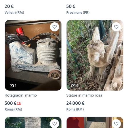
20 €
50 €
Velletri
(
RM
)
Frosinone
(
FR
)
2
6
Rotagradini marmo
Statue in marmo rosa
500 €
24.000 €
Roma
(
RM
)
Roma
(
RM
)