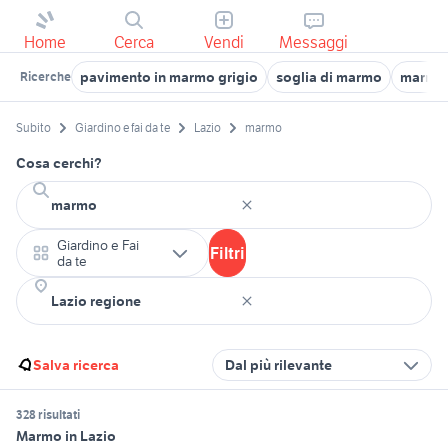
Home
Cerca
Vendi
Messaggi
pavimento in marmo grigio
soglia di marmo
marmo g
Ricerche
Subito
Giardino e fai da te
Lazio
marmo
Cosa cerchi?
Giardino e Fai
Filtri
da te
Salva ricerca
Dal più rilevante
328 risultati
Marmo in Lazio