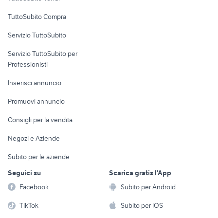
Uffici e Locali
TuttoSubito Compra
commerciali
Servizio TuttoSubito
elettronica
per la casa e la
sports e hobby
Servizio TuttoSubito per
persona
Informatica
Animali
Professionisti
Arredamento e
Console e
Accessori per
Casalinghi
Inserisci annuncio
Videogiochi
animali
Elettrodomestici
Promuovi annuncio
Audio/Video
Musica e Film
Giardino e Fai da te
Consigli per la vendita
Fotografia
Libri e Riviste
Abbigliamento e
Negozi e Aziende
Telefonia
Strumenti Musicali
Accessori
Subito per le aziende
Sports
Tutto per i bambini
Seguici su
Scarica gratis l'App
Biciclette
Facebook
Subito per Android
Collezionismo
TikTok
Subito per iOS