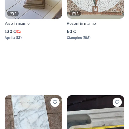
2
3
Vaso in marmo
Rosoni in marmo
130 €
60 €
Aprilia
(
LT
)
Ciampino
(
RM
)