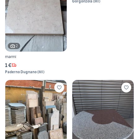
Gorgonzola
(
MI
)
2
marmi
1 €
Paderno Dugnano
(
MI
)