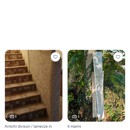
6
4
Antichi divisori / tamezze in
4 marmi