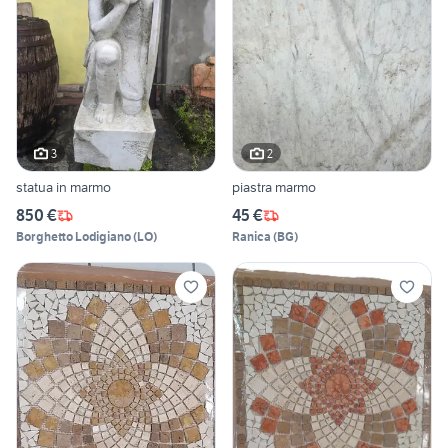
3
2
statua in marmo
piastra marmo
850 €
45 €
Borghetto Lodigiano
(
LO
)
Ranica
(
BG
)