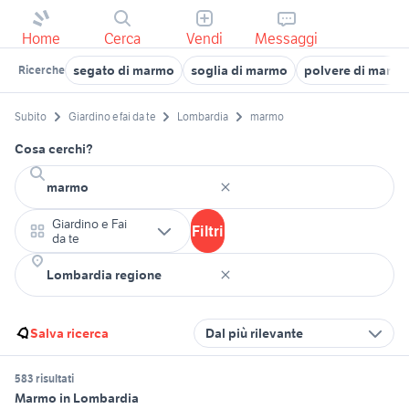
Home
Cerca
Vendi
Messaggi
segato di marmo
soglia di marmo
polvere di marm
Ricerche
Subito
Giardino e fai da te
Lombardia
marmo
Cosa cerchi?
Giardino e Fai
Filtri
da te
Salva ricerca
Dal più rilevante
583 risultati
Marmo in Lombardia