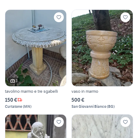
3
tavolino marmo e tre sgabelli
vaso in marmo
150 €
500 €
Curtatone
(
MN
)
San Giovanni Bianco
(
BG
)