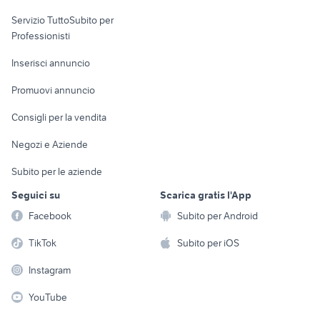
elettronica
per la casa e la
sports e hobby
Servizio TuttoSubito per
persona
Informatica
Animali
Professionisti
Arredamento e
Console e
Accessori per
Casalinghi
Inserisci annuncio
Videogiochi
animali
Elettrodomestici
Promuovi annuncio
Audio/Video
Musica e Film
Giardino e Fai da te
Consigli per la vendita
Fotografia
Libri e Riviste
Abbigliamento e
Negozi e Aziende
Telefonia
Strumenti Musicali
Accessori
Subito per le aziende
Sports
Tutto per i bambini
Seguici su
Scarica gratis l'App
Biciclette
Facebook
Subito per Android
Collezionismo
TikTok
Subito per iOS
Instagram
YouTube