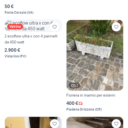
50 €
Porto Ceresio
(
VA
)
Vetrina
2 ecoflow ultra x con 4 pannelli
da 450 watt
2.900 €
Vistarino
(
PV
)
2
Fioriera in marmo per esterni
400 €
Piadena Drizzona
(
CR
)