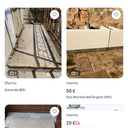
6
5
Marmo
marmo
Gavardo
(
BS
)
50 €
San Martino dall'Argine
(
MN
)
2
marmo
20 €