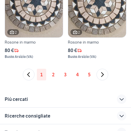
2
2
Rosone in marmo
Rosone in marmo
80 €
80 €
Busto Arsizio
(
VA
)
Busto Arsizio
(
VA
)
1
2
3
4
5
Più cercati
Correlati
Richerche simili
Suggerimenti
Ricerche consigliate
tagliasiepi usato
pompa piscina
fresa per
motocoltivatore
caricabatterie makita giardino
dieffematic
troncatrice legno
tagliapiastrelle ad