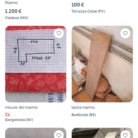
Marmo
100 €
1.200 €
Torrazza Coste
(
PV
)
Viadana
(
MN
)
misure del marmo
lastra marmo
Bedizzole
(
BS
)
Gorgonzola
(
MI
)