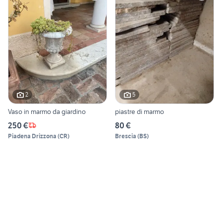
2
5
Vaso in marmo da giardino
piastre di marmo
250 €
80 €
Piadena Drizzona
(
CR
)
Brescia
(
BS
)