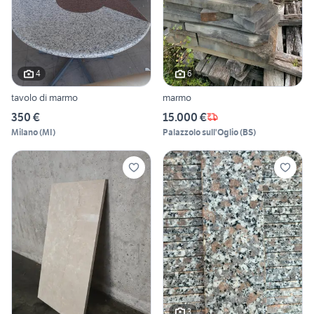
4
6
tavolo di marmo
marmo
350 €
15.000 €
Milano
(
MI
)
Palazzolo sull'Oglio
(
BS
)
3