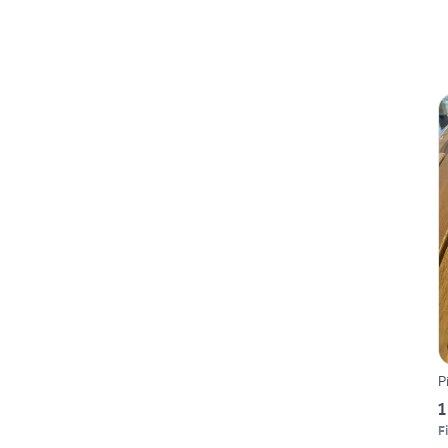
P
1
F