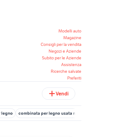
Modelli auto
Magazine
Consigli per la vendita
Negozi e Aziende
Subito per le Aziende
Assistenza
Ricerche salvate
Preferiti
Vendi
r legno
combinata per legno usata minimax
piastrelle giardino F