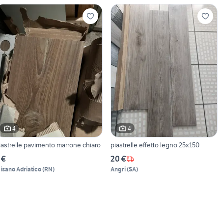
4
4
iastrelle pavimento marrone chiaro
piastrelle effetto legno 25x150
 €
20 €
isano Adriatico
(
RN
)
Angri
(
SA
)