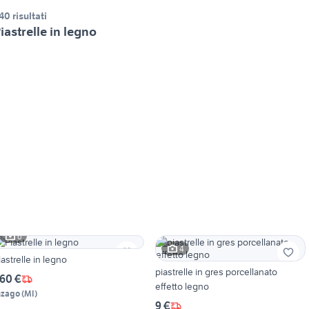
40 risultati
iastrelle in legno
6
4
iastrelle in legno
piastrelle in gres porcellanato
60 €
effetto legno
nzago
(
MI
)
9 €