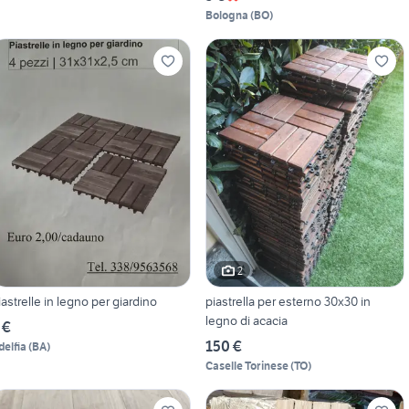
Bologna
(
BO
)
2
iastrelle in legno per giardino
piastrella per esterno 30x30 in
legno di acacia
 €
150 €
delfia
(
BA
)
Caselle Torinese
(
TO
)