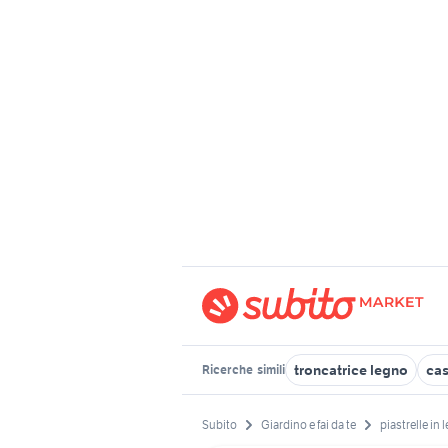
troncatrice legno
cas
Ricerche
simili
Subito
Giardino e fai da te
piastrelle in 