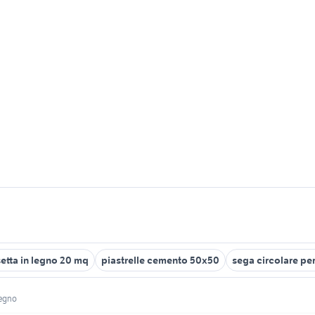
etta in legno 20 mq
piastrelle cemento 50x50
sega circolare pe
legno