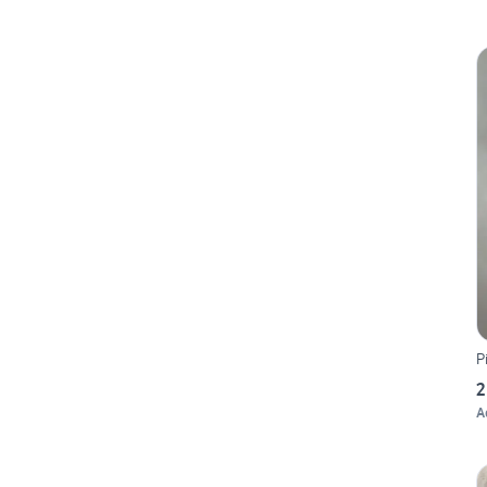
P
2
A