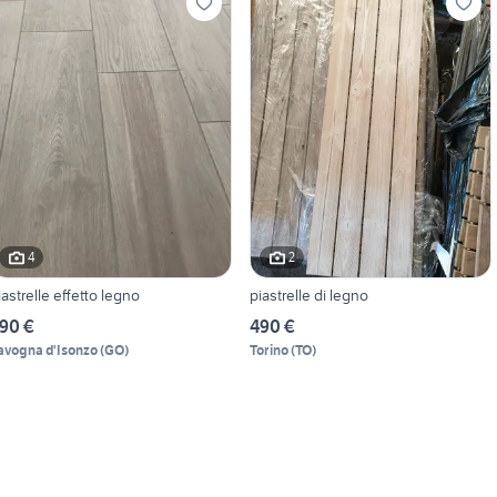
4
2
iastrelle effetto legno
piastrelle di legno
90 €
490 €
avogna d'Isonzo
(
GO
)
Torino
(
TO
)