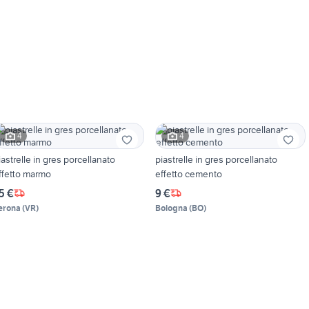
4
4
iastrelle in gres porcellanato
piastrelle in gres porcellanato
ffetto marmo
effetto cemento
5 €
9 €
erona
(
VR
)
Bologna
(
BO
)