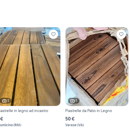
3
5
iastrelle in legno ad incastro
Piastrelle da Patio in Legno
 €
50 €
iumicino
(
RM
)
Varese
(
VA
)