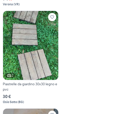
Verona
(
VR
)
2
Piastrelle da giardino 30x30 legno e
pvc
30 €
Osio Sotto
(
BG
)