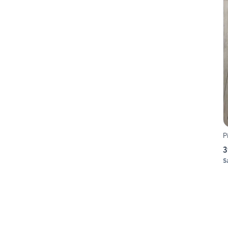
P
3
S