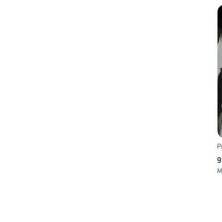
P
9
M