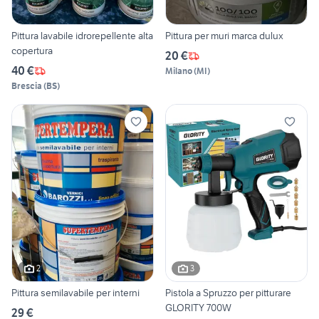
Pittura lavabile idrorepellente alta
Pittura per muri marca dulux
copertura
20 €
40 €
Milano
(
MI
)
Brescia
(
BS
)
2
3
Pittura semilavabile per interni
Pistola a Spruzzo per pitturare
GLORITY 700W
29 €