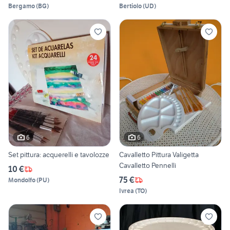
Bergamo
(
BG
)
Bertiolo
(
UD
)
6
6
Set pittura: acquerelli e tavolozze
Cavalletto Pittura Valigetta
Cavalletto Pennelli
10 €
75 €
Mondolfo
(
PU
)
Ivrea
(
TO
)