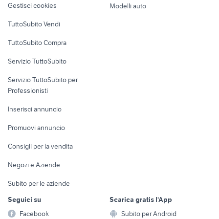
Gestisci cookies
Modelli auto
Case vacanza
TuttoSubito Vendi
Uffici e Locali
TuttoSubito Compra
commerciali
Servizio TuttoSubito
elettronica
per la casa e la
sports e hobby
Servizio TuttoSubito per
persona
Informatica
Animali
Professionisti
Arredamento e
Console e
Accessori per
Casalinghi
Inserisci annuncio
Videogiochi
animali
Elettrodomestici
Promuovi annuncio
Audio/Video
Musica e Film
Giardino e Fai da te
Consigli per la vendita
Fotografia
Libri e Riviste
Abbigliamento e
Negozi e Aziende
Telefonia
Strumenti Musicali
Accessori
Subito per le aziende
Sports
Tutto per i bambini
Seguici su
Scarica gratis l'App
Biciclette
Facebook
Subito per Android