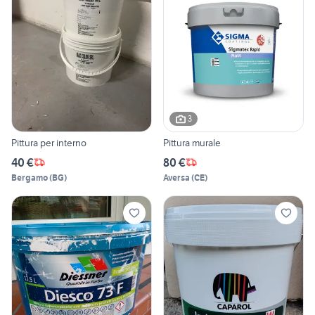
3
Pittura per interno
Pittura murale
40 €
80 €
Bergamo
(
BG
)
Aversa
(
CE
)