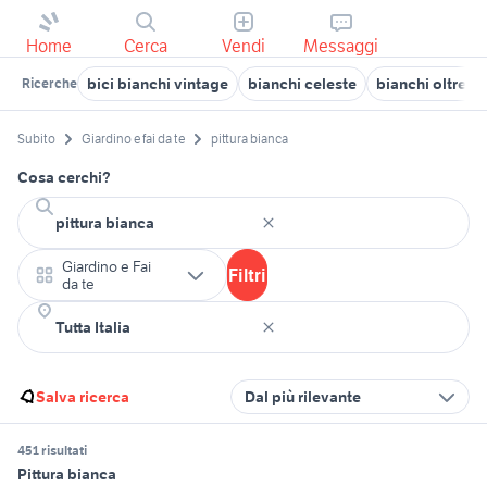
Home
Cerca
Vendi
Messaggi
bici bianchi vintage
bianchi celeste
bianchi oltre xr
Ricerche
Subito
Giardino e fai da te
pittura bianca
Cosa cerchi?
Giardino e Fai
Filtri
da te
Salva ricerca
Dal più rilevante
451 risultati
Pittura bianca