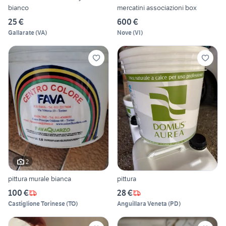
bianco
mercatini associazioni box
25 €
600 €
Gallarate
(
VA
)
Nove
(
VI
)
2
pittura murale bianca
pittura
100 €
28 €
Castiglione Torinese
(
TO
)
Anguillara Veneta
(
PD
)