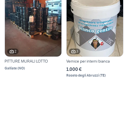
2
3
PITTURE MURALI LOTTO
Vernice per interni bianca
Galliate
(
NO
)
1.000 €
Roseto degli Abruzzi
(
TE
)