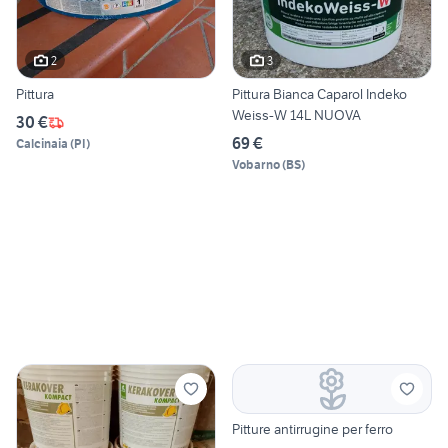
2
3
Pittura
Pittura Bianca Caparol Indeko
Weiss-W 14L NUOVA
30 €
69 €
Calcinaia
(
PI
)
Vobarno
(
BS
)
Pitture antirrugine per ferro