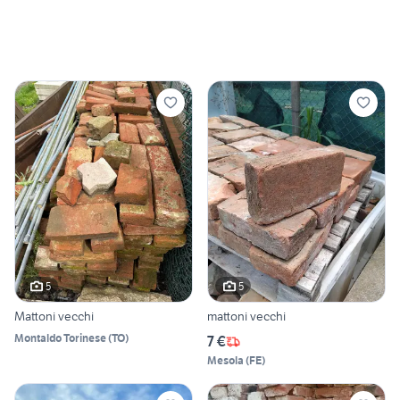
5
5
Mattoni vecchi
mattoni vecchi
Montaldo Torinese
(
TO
)
7 €
Mesola
(
FE
)