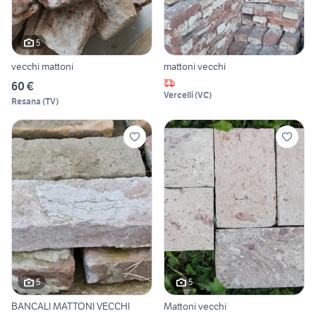
5
vecchi mattoni
mattoni vecchi
60 €
Vercelli
(
VC
)
Resana
(
TV
)
5
5
BANCALI MATTONI VECCHI
Mattoni vecchi