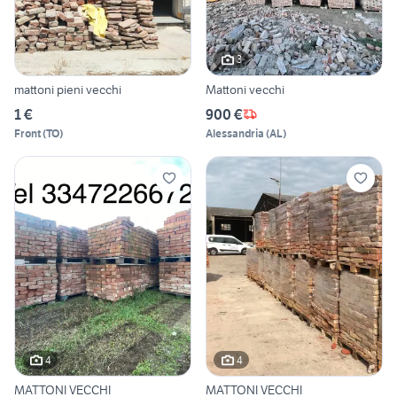
3
mattoni pieni vecchi
Mattoni vecchi
1 €
900 €
Front
(
TO
)
Alessandria
(
AL
)
4
4
MATTONI VECCHI
MATTONI VECCHI