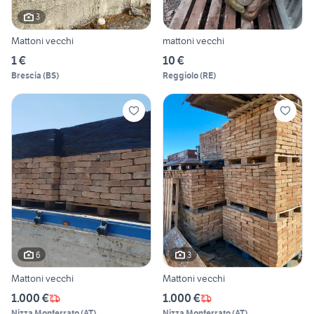
3
Mattoni vecchi
mattoni vecchi
1 €
10 €
Brescia
(
BS
)
Reggiolo
(
RE
)
6
3
Mattoni vecchi
Mattoni vecchi
1.000 €
1.000 €
Nizza Monferrato
(
AT
)
Nizza Monferrato
(
AT
)