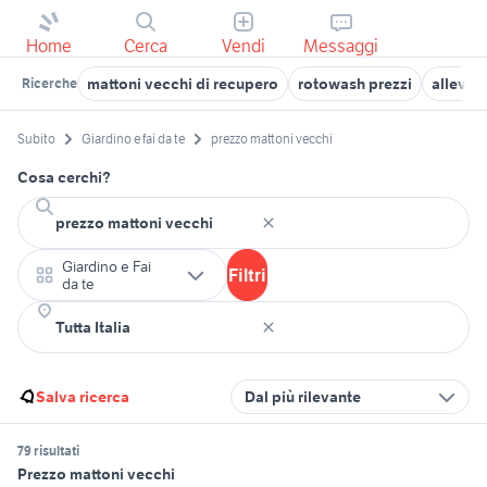
Home
Cerca
Vendi
Messaggi
mattoni vecchi di recupero
rotowash prezzi
allevam
Ricerche
Subito
Giardino e fai da te
prezzo mattoni vecchi
Cosa cerchi?
Giardino e Fai
Filtri
da te
Salva ricerca
Dal più rilevante
79 risultati
Prezzo mattoni vecchi