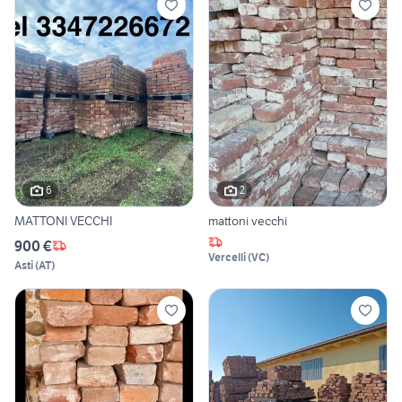
6
2
MATTONI VECCHI
mattoni vecchi
900 €
Vercelli
(
VC
)
Asti
(
AT
)