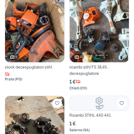
6
4
stock decespugliatori stihl
ricambi stihl FS 38,45 .
decespugliatore
Prato
(
PO
)
1 €
Chieti
(
CH
)
Ricambi STIHL 440 441
1 €
Salerno
(
SA
)