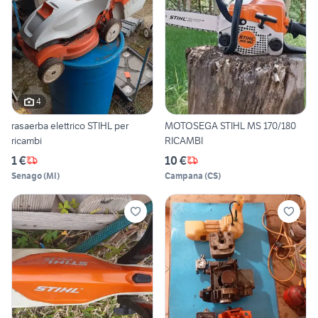
4
rasaerba elettrico STIHL per
MOTOSEGA STIHL MS 170/180
ricambi
RICAMBI
1 €
10 €
Senago
(
MI
)
Campana
(
CS
)