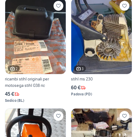
2
3
ricambi stihl originali per
stihl ms 230
motosega stihl 038 ric
60 €
45 €
Padova
(
PD
)
Sedico
(
BL
)