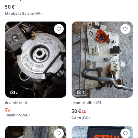
50 €
Mirabella Eclano
(
AV
)
2
4
ricambi stihl
ricambi stihl 023
50 €
Tolentino
(
MC
)
Gairo
(
OG
)