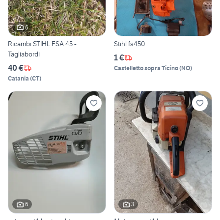
6
Ricambi STIHL FSA 45 -
Stihl fs450
Tagliabordi
1 €
40 €
Castelletto sopra Ticino
(
NO
)
Catania
(
CT
)
6
3