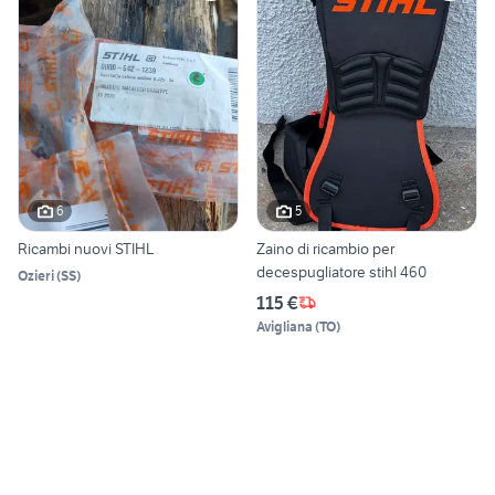
6
5
Ricambi nuovi STIHL
Zaino di ricambio per
decespugliatore stihl 460
Ozieri
(
SS
)
115 €
Avigliana
(
TO
)