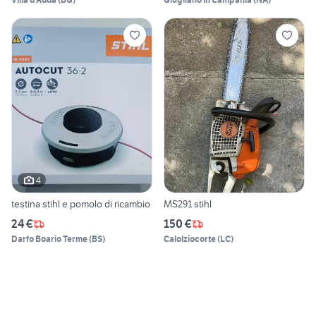
4
testina stihl e pomolo di ricambio
MS291 stihl
24 €
150 €
Darfo Boario Terme
(
BS
)
Calolziocorte
(
LC
)