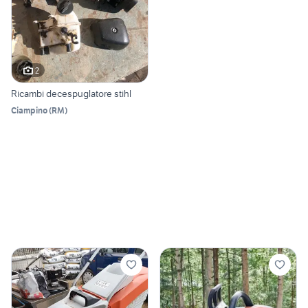
2
Ricambi decespuglatore stihl
Ciampino
(
RM
)