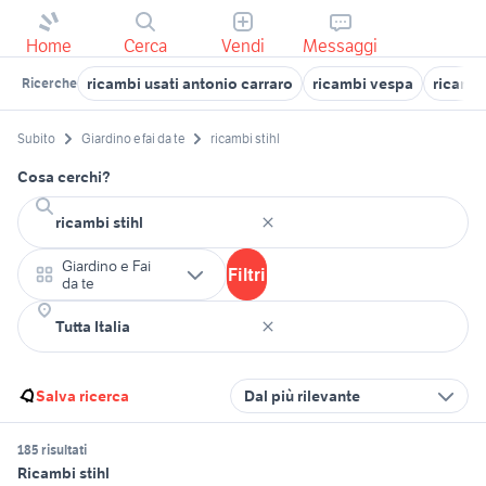
Home
Cerca
Vendi
Messaggi
ricambi usati antonio carraro
ricambi vespa
ricambi
Ricerche
Subito
Giardino e fai da te
ricambi stihl
Cosa cerchi?
Giardino e Fai
Filtri
da te
Salva ricerca
Dal più rilevante
185 risultati
Ricambi stihl