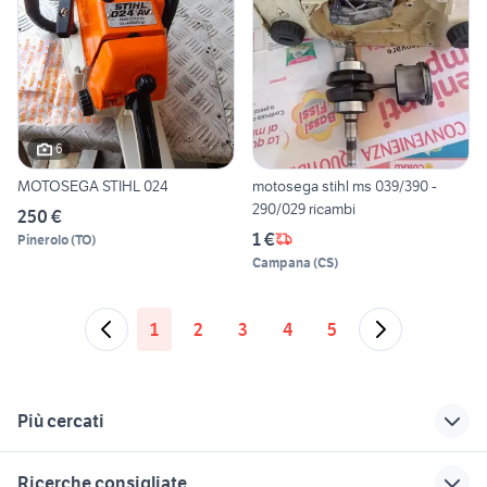
6
MOTOSEGA STIHL 024
motosega stihl ms 039/390 -
290/029 ricambi
250 €
1 €
Pinerolo
(
TO
)
Campana
(
CS
)
1
2
3
4
5
Più cercati
Correlati
Richerche simili
Suggerimenti
Ricerche consigliate