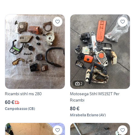
2
Ricambi stihl ms 280
Motosega Stihl MS192T Per
Ricambi
60 €
80 €
Campobasso
(
CB
)
Mirabella Eclano
(
AV
)