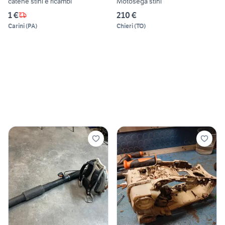
catene stihl e ricambi
Motosega stihl
1 €
210 €
Carini
(
PA
)
Chieri
(
TO
)