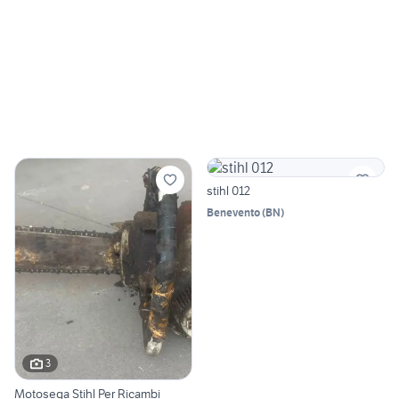
stihl 012
Benevento
(
BN
)
3
Motosega Stihl Per Ricambi