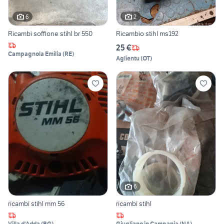
6
2
Ricambi soffione stihl br 550
Ricambio stihl ms192
25 €
Campagnola Emilia
(
RE
)
Aglientu
(
OT
)
6
ricambi stihl mm 56
ricambi stihl
Villa d'Adda
(
BG
)
Giugliano in Campania
(
NA
)