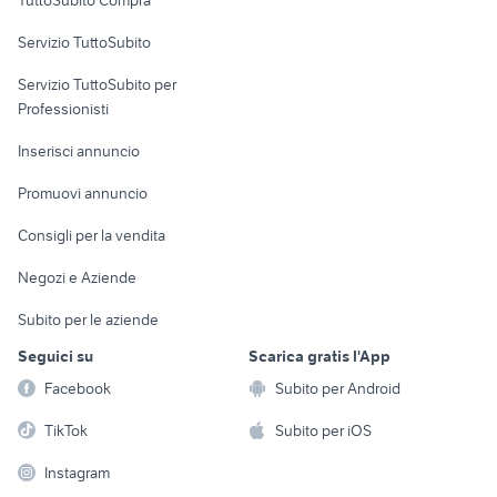
commerciali
Servizio TuttoSubito
elettronica
per la casa e la
sports e hobby
Servizio TuttoSubito per
persona
Informatica
Animali
Professionisti
Arredamento e
Console e
Accessori per
Casalinghi
Inserisci annuncio
Videogiochi
animali
Elettrodomestici
Promuovi annuncio
Audio/Video
Musica e Film
Giardino e Fai da te
Consigli per la vendita
Fotografia
Libri e Riviste
Abbigliamento e
Negozi e Aziende
Telefonia
Strumenti Musicali
Accessori
Subito per le aziende
Sports
Tutto per i bambini
Seguici su
Scarica gratis l'App
Biciclette
Facebook
Subito per Android
Collezionismo
TikTok
Subito per iOS
Instagram