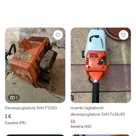
3
Decespugliatore Stihl FS160
ricambi tagliabordi
decespugliatore Stihl Fs36/40
1 €
Cassino
(
FR
)
Sondrio
(
SO
)