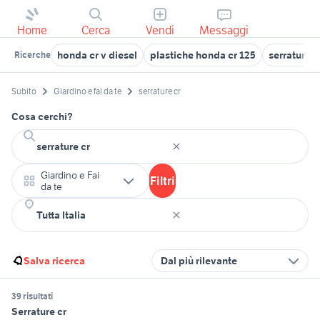
Home
Cerca
Vendi
Messaggi
honda cr v diesel
plastiche honda cr 125
serratura 
Ricerche
Subito
Giardino e fai da te
serrature cr
Cosa cerchi?
Giardino e Fai
Filtri
da te
Salva ricerca
Dal più rilevante
39 risultati
Serrature cr