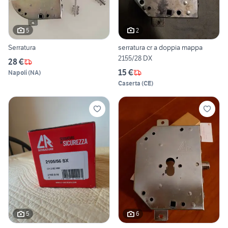
5
2
Serratura
serratura cr a doppia mappa
2155/28 DX
28 €
15 €
Napoli
(
NA
)
Caserta
(
CE
)
5
6