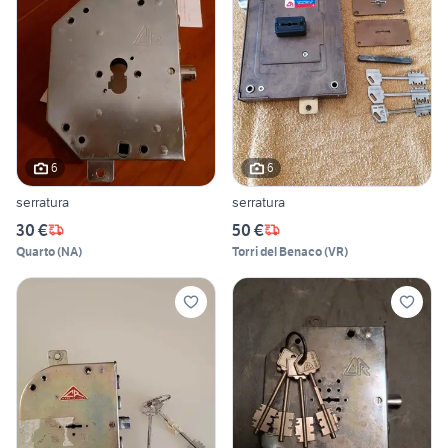
6
6
serratura
serratura
30 €
50 €
Quarto
(
NA
)
Torri del Benaco
(
VR
)