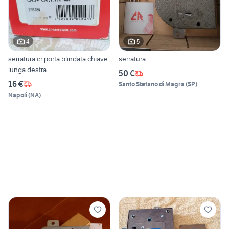
4
5
serratura cr porta blindata chiave
serratura
lunga destra
50 €
16 €
Santo Stefano di Magra
(
SP
)
Napoli
(
NA
)