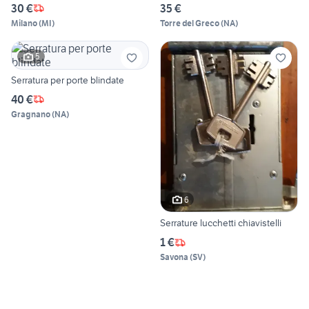
30 €
35 €
Milano
(
MI
)
Torre del Greco
(
NA
)
5
Serratura per porte blindate
40 €
Gragnano
(
NA
)
6
Serrature lucchetti chiavistelli
1 €
Savona
(
SV
)