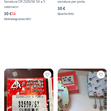
Serratura CR 2105/56 SX a 3
serratura per porta
catenacci
30 €
30 €
Quarto
(
NA
)
Abbiategrasso
(
MI
)