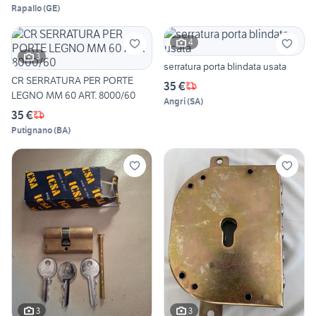
Rapallo
(
GE
)
4
3
serratura porta blindata usata
CR SERRATURA PER PORTE
35 €
LEGNO MM 60 ART. 8000/60
Angri
(
SA
)
35 €
Putignano
(
BA
)
3
3