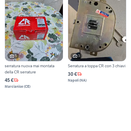
5
3
serratura nuova mai montata
Serratura a toppa CR con 3 chiavi
della CR serrature
30 €
45 €
Napoli
(
NA
)
Marcianise
(
CE
)