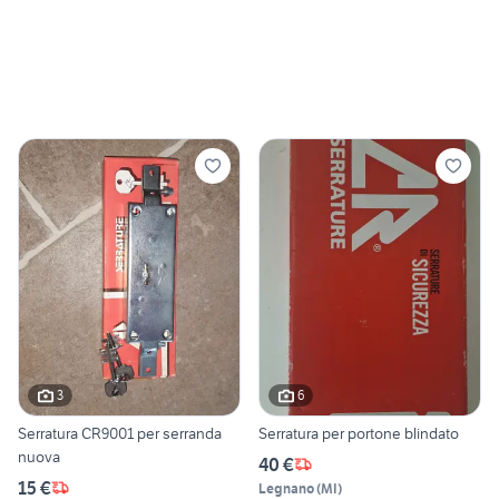
3
6
Serratura CR9001 per serranda
Serratura per portone blindato
nuova
40 €
15 €
Legnano
(
MI
)