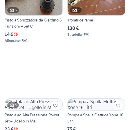
6
5
Pistola Spruzzatore da Giardino 8
irroratrice rame
Funzioni – Set C
130 €
14 €
Stradella
(
PV
)
Alfonsine
(
RA
)
5
Pistola ad Alta Pressione Power
Pompa a Spalla Elettrica Xone 16
Jet – Ugello in Me
Litri
23 €
75 €