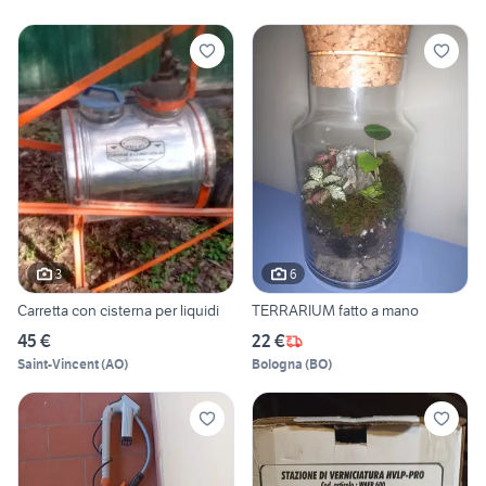
3
6
Carretta con cisterna per liquidi
TERRARIUM fatto a mano
45 €
22 €
Saint-Vincent
(
AO
)
Bologna
(
BO
)