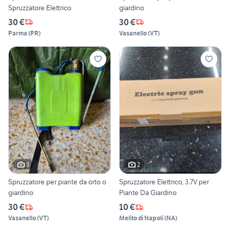
Spruzzatore Elettrico
giardino
30 €
30 €
Parma
(
PR
)
Vasanello
(
VT
)
3
2
Spruzzatore per piante da orto o
Spruzzatore Elettrico, 3.7V per
giardino
Piante Da Giardino
30 €
10 €
Vasanello
(
VT
)
Melito di Napoli
(
NA
)