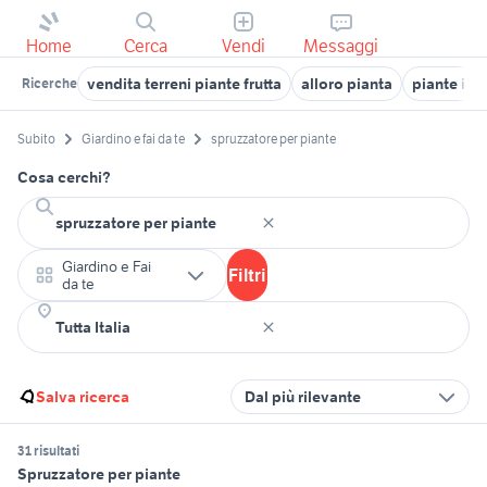
Home
Cerca
Vendi
Messaggi
vendita terreni piante frutta
alloro pianta
piante inv
Ricerche
Subito
Giardino e fai da te
spruzzatore per piante
Cosa cerchi?
Giardino e Fai
Filtri
da te
Salva ricerca
Dal più rilevante
31 risultati
Spruzzatore per piante