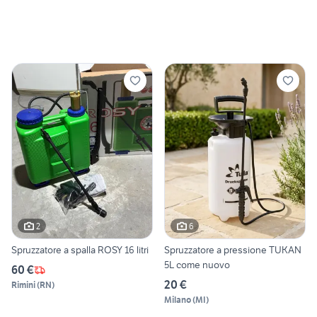
2
6
Spruzzatore a spalla ROSY 16 litri
Spruzzatore a pressione TUKAN
5L come nuovo
60 €
20 €
Rimini
(
RN
)
Milano
(
MI
)