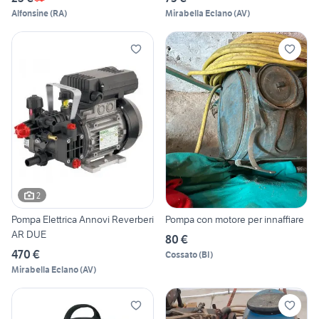
Alfonsine
(
RA
)
Mirabella Eclano
(
AV
)
2
Pompa Elettrica Annovi Reverberi
Pompa con motore per innaffiare
AR DUE
80 €
470 €
Cossato
(
BI
)
Mirabella Eclano
(
AV
)