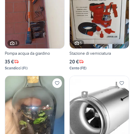
3
5
Pompa acqua da giardino
Stazione di verniciatura
35 €
20 €
Scandicci
(
FI
)
Cento
(
FE
)