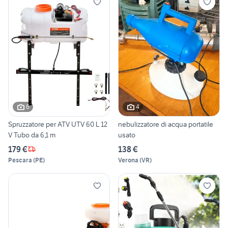
6
4
Spruzzatore per ATV UTV 60 L 12
nebulizzatore di acqua portatile
V Tubo da 6,1 m
usato
179 €
138 €
Pescara
(
PE
)
Verona
(
VR
)