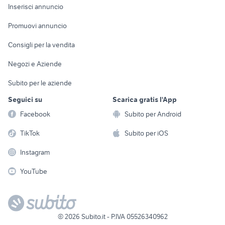
Console e
Accessori per
Casalinghi
Inserisci annuncio
Videogiochi
animali
Elettrodomestici
Promuovi annuncio
Audio/Video
Musica e Film
Giardino e Fai da te
Consigli per la vendita
Fotografia
Libri e Riviste
Abbigliamento e
Negozi e Aziende
Telefonia
Strumenti Musicali
Accessori
Subito per le aziende
Sports
Tutto per i bambini
Seguici su
Scarica gratis l'App
Biciclette
Facebook
Subito per Android
Collezionismo
TikTok
Subito per iOS
Instagram
YouTube
©
2026
Subito.it - P.IVA 05526340962