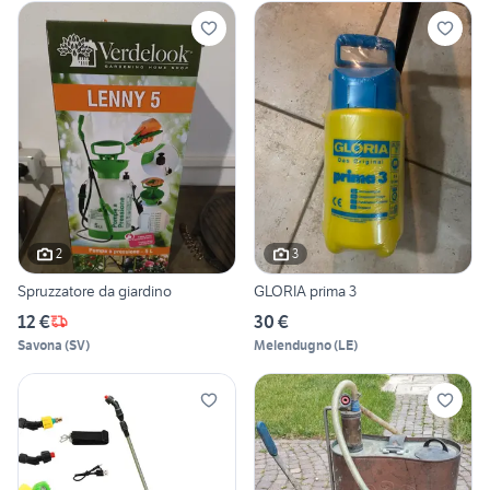
2
3
Spruzzatore da giardino
GLORIA prima 3
12 €
30 €
Savona
(
SV
)
Melendugno
(
LE
)