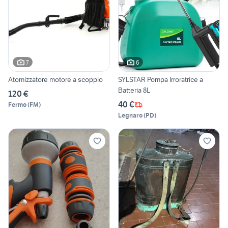
7
6
Atomizzatore motore a scoppio
SYLSTAR Pompa Irroratrice a
Batteria 8L
120 €
40 €
Fermo
(
FM
)
Legnaro
(
PD
)