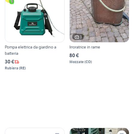
3
Pompa elettrica da giardino a
Irroratrice in rame
batteria
80 €
30 €
Mozzate
(
CO
)
Rubiera
(
RE
)