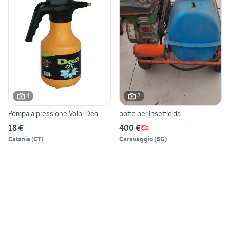
4
2
Pompa a pressione Volpi Dea
botte per insetticida
18 €
400 €
Catania
(
CT
)
Caravaggio
(
BG
)