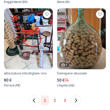
Poggiridenti
(
SO
)
Siena
(
SI
)
4
attrezzatura imbottigliare vino
Damigiane decorate
80 €
50 €
Ferrara
(
FE
)
L'Aquila
(
AQ
)
1
2
3