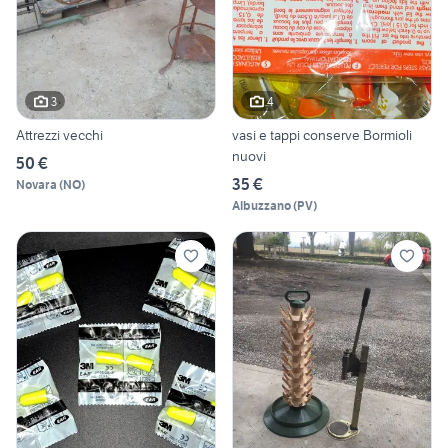
3
4
Attrezzi vecchi
vasi e tappi conserve Bormioli
nuovi
50 €
35 €
Novara
(
NO
)
Albuzzano
(
PV
)