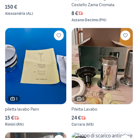
Cestello Zama Cromata.
150 €
8 €
Alessandria
(
AL
)
Azzano Decimo
(
PN
)
3
5
piletta lavabo Paini
Piletta Lavabo
15 €
24 €
Rimini
(
RN
)
Carrara
(
MS
)