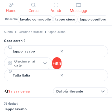
Home
Cerca
Vendi
Messaggi
lavabo con mobile
tappo cieco
tappo copriforo
Ricerche
Subito
Giardino e fai da te
tappo lavabo
Cosa cerchi?
Giardino e Fai
Filtri
da te
Salva ricerca
Dal più rilevante
79 risultati
Tappo lavabo