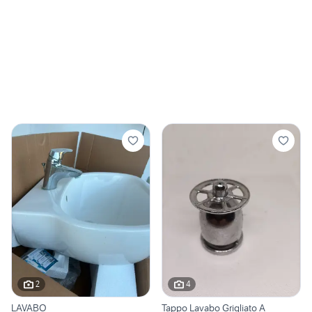
2
4
LAVABO
Tappo Lavabo Grigliato A