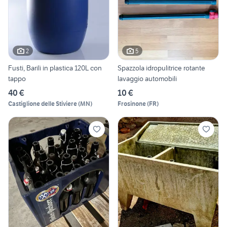
2
5
Fusti, Barili in plastica 120L con
Spazzola idropulitrice rotante
tappo
lavaggio automobili
40 €
10 €
Castiglione delle Stiviere
(
MN
)
Frosinone
(
FR
)