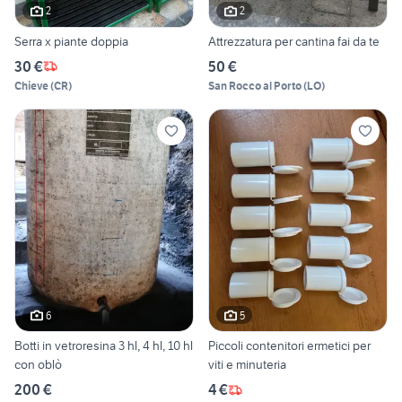
2
2
Serra x piante doppia
Attrezzatura per cantina fai da te
30 €
50 €
Chieve
(
CR
)
San Rocco al Porto
(
LO
)
6
5
Botti in vetroresina 3 hl, 4 hl, 10 hl
Piccoli contenitori ermetici per
con oblò
viti e minuteria
200 €
4 €