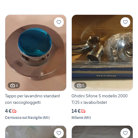
4
5
Tappo per lavandino standard
Ghidini Sifone S modello 2000
con raccoglioggetti
T/25 x lavabo/bidet
4 €
14 €
Cernusco sul Naviglio
(
MI
)
Milano
(
MI
)