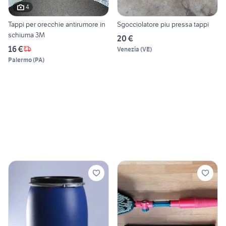
4
Tappi per orecchie antirumore in
Sgocciolatore piu pressa tappi
schiuma 3M
20 €
16 €
Venezia
(
VE
)
Palermo
(
PA
)