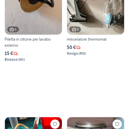
5
5
Piletta in ottone per lavabo
miscelatore thermomat
esterno
50 €
15 €
Rovigo
(
RO
)
Binasco
(
MI
)