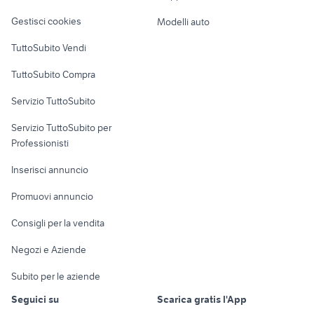
Veicoli commerciali
altro
Gestisci cookies
Modelli auto
Case vacanza
TuttoSubito Vendi
Uffici e Locali
TuttoSubito Compra
commerciali
Servizio TuttoSubito
elettronica
per la casa e la
sports e hobby
Servizio TuttoSubito per
persona
Informatica
Animali
Professionisti
Arredamento e
Console e
Accessori per
Casalinghi
Inserisci annuncio
Videogiochi
animali
Elettrodomestici
Promuovi annuncio
Audio/Video
Musica e Film
Giardino e Fai da te
Consigli per la vendita
Fotografia
Libri e Riviste
Abbigliamento e
Negozi e Aziende
Telefonia
Strumenti Musicali
Accessori
Subito per le aziende
Sports
Tutto per i bambini
Seguici su
Scarica gratis l'App
Biciclette