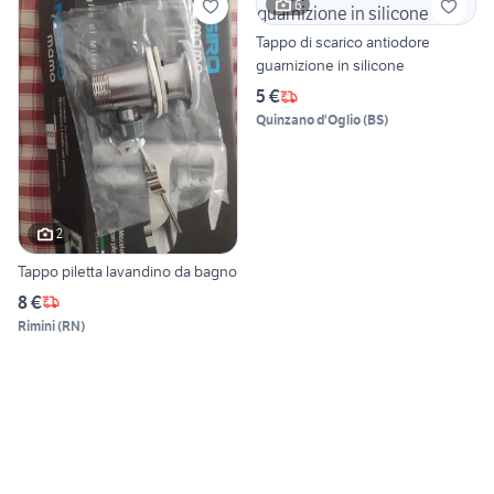
6
Tappo di scarico antiodore
guarnizione in silicone
5 €
Quinzano d'Oglio
(
BS
)
2
Tappo piletta lavandino da bagno
8 €
Rimini
(
RN
)