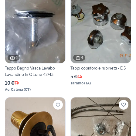
6
4
Tappo Bagno Vasca Lavabo
Tappi copriforo e rubinetti - E 5
Lavandino In Ottone 42/43
5 €
10 €
Taranto
(
TA
)
Aci Catena
(
CT
)