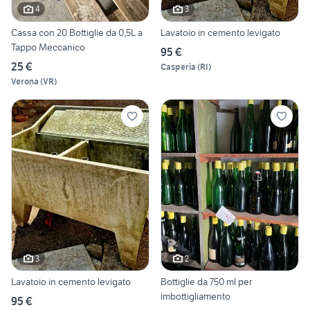
4
3
Cassa con 20 Bottiglie da 0,5L a
Lavatoio in cemento levigato
Tappo Meccanico
95 €
25 €
Casperia
(
RI
)
Verona
(
VR
)
3
2
Lavatoio in cemento levigato
Bottiglie da 750 ml per
imbottigliamento
95 €