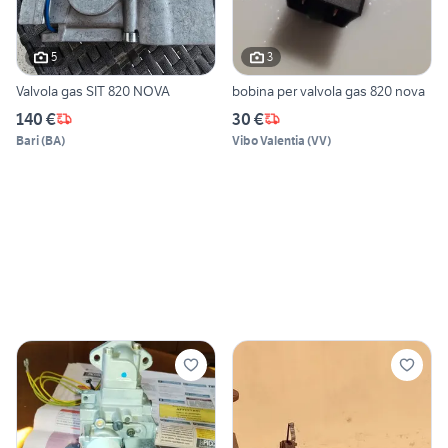
5
3
Valvola gas SIT 820 NOVA
bobina per valvola gas 820 nova
140 €
30 €
Bari
(
BA
)
Vibo Valentia
(
VV
)