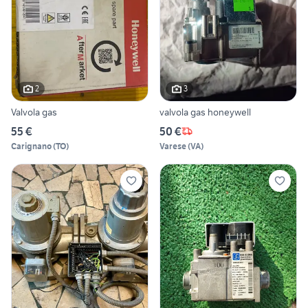
2
3
Valvola gas
valvola gas honeywell
55 €
50 €
Carignano
(
TO
)
Varese
(
VA
)