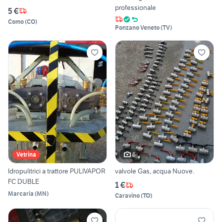
professionale
5 €
Como
(
CO
)
Ponzano Veneto
(
TV
)
6
Vetrina
Idropulitrici a trattore PULIVAPOR
valvole Gas, acqua Nuove.
FC DUBLE
1 €
Marcaria
(
MN
)
Caravino
(
TO
)