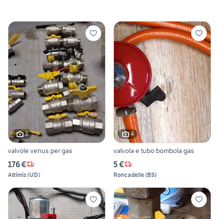
3
4
valvole venus per gas
valvola e tubo bombola gas
176 €
5 €
Attimis
(
UD
)
Roncadelle
(
BS
)