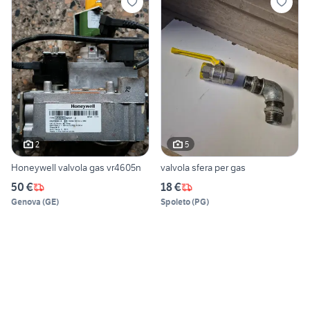
2
5
Honeywell valvola gas vr4605n
valvola sfera per gas
50 €
18 €
Genova
(
GE
)
Spoleto
(
PG
)