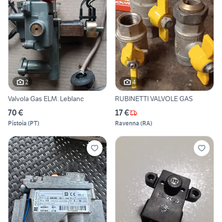
2
4
Valvola Gas ELM. Leblanc
RUBINETTI VALVOLE GAS
70 €
17 €
Pistoia
(
PT
)
Ravenna
(
RA
)