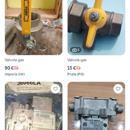
6
Valvola gas
Valvola gas
90 €
15 €
Imperia
(
IM
)
Prato
(
PO
)