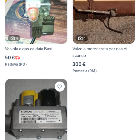
4
4
Valvola a gas caldaia Baxi
Valvola motorizzata per gas di
scarico
50 €
300 €
Padova
(
PD
)
Pomezia
(
RM
)