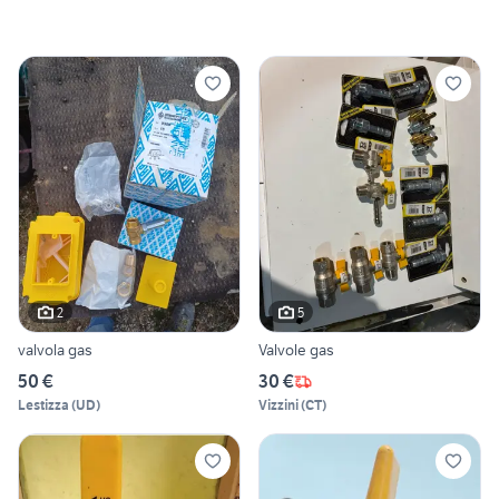
2
5
valvola gas
Valvole gas
50 €
30 €
Lestizza
(
UD
)
Vizzini
(
CT
)