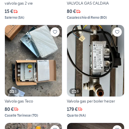
valvola gas 2 vie
VALVOLA GAS CALDAIA
15 €
80 €
Salerno
(
SA
)
Casalecchio di Reno
(
BO
)
3
6
Valvola gas Teco
Valvola gas per boiler heizer
80 €
179 €
Caselle Torinese
(
TO
)
Quarto
(
NA
)