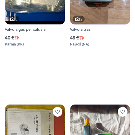
5
2
Valvola gas per caldaia
Valvola Gas
40 €
48 €
Parma
(
PR
)
Napoli
(
NA
)