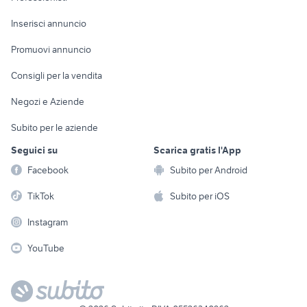
Arredamento e
Console e
Accessori per
Casalinghi
Inserisci annuncio
Videogiochi
animali
Elettrodomestici
Promuovi annuncio
Audio/Video
Musica e Film
Giardino e Fai da te
Consigli per la vendita
Fotografia
Libri e Riviste
Abbigliamento e
Negozi e Aziende
Telefonia
Strumenti Musicali
Accessori
Subito per le aziende
Sports
Tutto per i bambini
Seguici su
Scarica gratis l'App
Biciclette
Facebook
Subito per Android
Collezionismo
TikTok
Subito per iOS
Instagram
YouTube