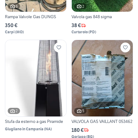
6
2
Rampa Valvole Gas DUNGS
Valvola gas 848 sigma
350 €
38 €
Carpi
(
MO
)
Curtarolo
(
PD
)
2
5
Stufa da esterno a gas Piramide
VALVOLA GAS VAILLANT 053462
Giugliano in Campania
(
NA
)
180 €
Gorlago
(
BG
)