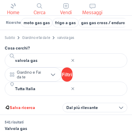
Home
Cerca
Vendi
Messaggi
moto gas gas
frigo a gas
gas gas cross / enduro
Ricerche
Subito
Giardino e fai da te
valvola gas
Cosa cerchi?
Giardino e Fai
Filtri
da te
Salva ricerca
Dal più rilevante
541 risultati
Valvola gas